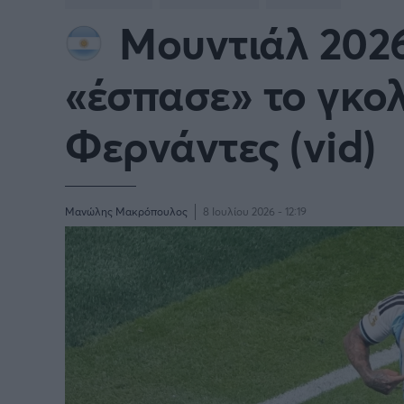
Μουντιάλ 2026
Γιώργος Τσακίρης
FA CUP
SERIE
Πυγμαχία
«έσπασε» το γκολ
COPA DEL REY
BUND
Φερνάντες (vid)
PREMIER LEAGUE Ρωσίας
Κύπελ
EUROPA LEAGUE
UEFA
Μανώλης Μακρόπουλος
8 Ιουλίου 2026 - 12:19
EURO
Γ' Εθν
CONFERENCE LEAGUE
Διεθν
COPA AFRICA
MLS