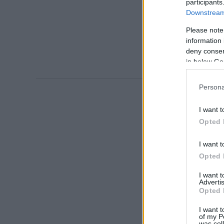
participants
Downstream 
Please note
information 
deny consent
in below Go
Persona
I want t
Opted 
I want t
Opted 
I want 
Advertis
Opted 
I want t
of my P
was col