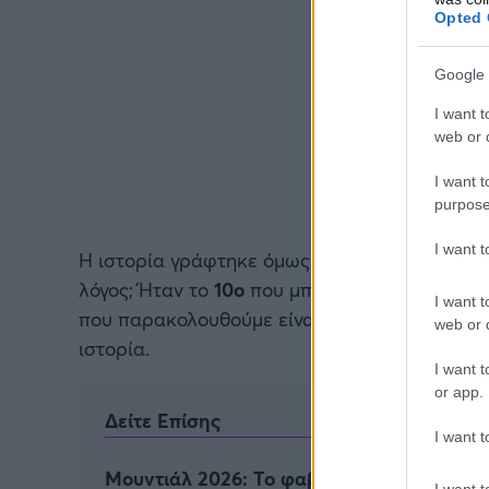
Opted 
Google 
I want t
web or d
I want t
purpose
I want 
Η ιστορία γράφτηκε όμως παράλληλα γράφτ
λόγος; Ήταν το
10ο
που μπαίνει στις
καθυστερ
I want t
που παρακολουθούμε είναι το τουρνουά με τα
web or d
ιστορία.
I want t
or app.
Δείτε Επίσης
I want t
Μουντιάλ 2026: Το φαβορί για το τρόπαιο
I want t