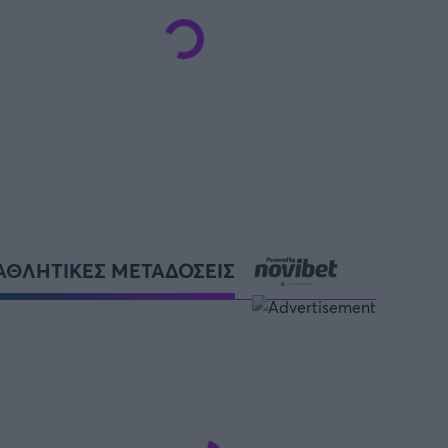
SUPER CUP Ελλάδας
ΑΘΛΗΤΙΚΕΣ ΜΕΤΑΔΟΣΕΙΣ