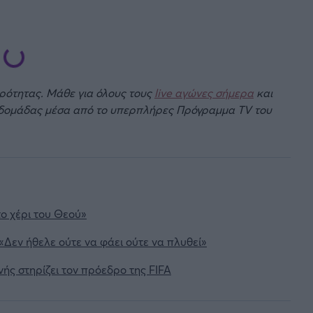
ιρότητας. Μάθε για όλους τους
live αγώνες σήμερα
και
βδομάδας μέσα από το υπερπλήρες Πρόγραμμα TV του
ο χέρι του Θεού»
Δεν ήθελε ούτε να φάει ούτε να πλυθεί»
ής στηρίζει τον πρόεδρο της FIFA