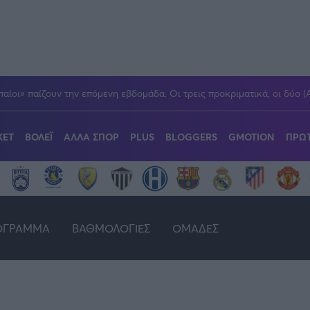
παίοι» παίζουν την επόμενη εβδομάδα. Οι τρεις προκριματικά, οι δύο (
ΚΕΤ
ΒΟΛΕΪ
ΑΛΛΑ ΣΠΟΡ
PLUS
BLOGGERS
GMOTION
ΠΡΩΤ
WETTEN
ague
gue
Κοινωνία
Δημήτρης Βέργος
Οδηγός F1
GAZZ FLOOR BY NOVIBET
Super League 2
EuroLeague
Volley League Γυναικών
Χάντμπολ
Διεθνή
Βασίλης Βλαχ
GMotion WR
POLE POSIT
Champio
Champio
Pre Lea
Πόλο
GAZZETTA ACTS
GAZZET
Gazzetta For Her
Unique
ΟΓΡΑΜΜΑ
ΒΑΘΜΟΛΟΓΙΕΣ
ΟΜΑΔΕΣ
ET
Υγεία
Αντώνης Καλκαβούρας
Showbiz
Αντώνης Καρ
Κύπελλο Ελλάδας
Elite League
Champions League
Κολύμβηση
Premier
Α1 Γυνα
CEV Cu
Μπιτς Βό
Θέμα Ισότητας
Wyscout 
Για τον Αλέξανδρο
InStat An
Κώστας Νικολακόπουλος
Γιάννης Πάλλ
Mundobasket
Bundesliga
Ξιφασκία
Ligue 1
Basketak
Σκοποβο
#GiatonAlki
Συνεντεύ
XIMAN SUPER LEAGUE
SUPER LEAGUE 2
Γιάννης Σερέτης
Σταύρος Σουν
Η μητρότητα στον πάγκο
Μεγάλη 
Wyscout Analysis
Τζούντο
Ευρώπη
Πινγκ - 