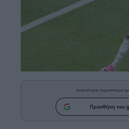
Παγκόσμιο Κύπελλο Συλλόγων
LIGA
2025
Ανακαλύψτε περισσότερα άρ
Προσθήκη του g