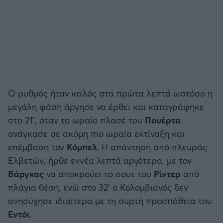
Καλαμάτα
Προκριματικά MUNDIAL 2026
Ηρακλής
Προκριματικά EURO
Μπαρτσελόνα
CONFERENCE LEAGUE
Ρεάλ Μαδρίτης
Ο ρυθμός ήταν καλός στα πρώτα λεπτά ωστόσο η
Διεθνή Φιλικά
μεγάλη φάση άργησε να έρθει και καταγράφηκε
Ατλέτικο Μαδρίτης
στο 21', όταν το ωραίο πλασέ του
Πουέρτα
Ποδόσφαιρο Γυναικών
ανάγκασε σε ακόμη πιο ωραία εκτίναξη και
Μάντσεστερ Γιουνάιτεντ
επέμβαση τον
Κόμπελ
. Η απάντηση από πλευράς
EFL CUP
Ελβετών, ήρθε εννέα λεπτά αργότερα, με τον
Μάντσεστερ Σίτι
Βάργκας
να αποκρούει το σουτ του
Ρίντερ
από
COPA AFRICA
πλάγια θέση, ενώ στο 32' ο Κολομβιανός δεν
Λίβερπουλ
ανησύχησε ιδιαίτερα με τη συρτή προσπάθεια του
MLS
Εντόι
.
Τσέλσι