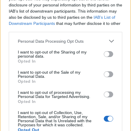
disclosure of your personal information by third parties on the
IAB’s list of downstream participants. This information may
also be disclosed by us to third parties on the
IAB’s List of
Downstream Participants
that may further disclose it to other
third parties.
Please note that this website/app uses one or more Google
Personal Data Processing Opt Outs
services and may gather and store information including but
not limited to your visit or usage behaviour. You may click to
I want to opt-out of the Sharing of my
personal data.
grant or deny consent to Google and its third-party tags to
Opted In
use your data for below specified purposes in below Google
consent section.
I want to opt-out of the Sale of my
Personal Data.
Opted In
Ελβετία:
Κόμπελ - Ζακάρια (86' Βίντμερ), Ελβέντι,
I want to opt-out of processing my
Personal Data for Targeted Advertising.
Ακάντζι, Ροντρίγκες (71' Μούχαϊμ) - Φρόιλερ,
Opted In
Τζάκα - Ρίντερ (103' Αμντουνί), Γιασάρι (46' Σο),
I want to opt-out of Collection, Use,
Εντόι (90+2' Βάργκας) - Εμπολό (86' Ίτεν)
Retention, Sale, and/or Sharing of my
Personal Data that Is Unrelated with the
Purposes for which it was collected.
Κολομβία:
Βάργκας - Μουνιός, Σάντσες, Λουκούμι
Opted Out