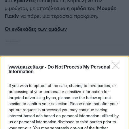
και
Ερνάντες
(απόκρουση Κόμπελ) να τον
μιμούνται, με αποτέλεσμα η ομάδα του
Μουράτ
Γιακίν
να πάρει μια τεράστια πρόκριση.
Οι ενδεκάδες των ομάδων
www.gazzetta.gr -
Do Not Process My Personal
Information
If you wish to opt-out of the sale, sharing to third parties, or
processing of your personal or sensitive information for
targeted advertising by us, please use the below opt-out
section to confirm your selection. Please note that after your
opt-out request is processed you may continue seeing
interest-based ads based on personal information utilized by
us or personal information disclosed to third parties prior to
your opt-out. You may separately opt-out of the further