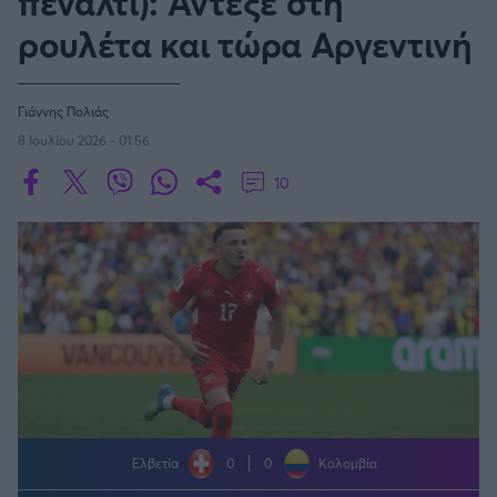
πέναλτι): Άντεξε στη
Οδηγός F1
CEV Cup
Τεχνολογία
Παναγιώτης Δαλαταριώφ
Κολύμβηση
ΑΘΛΗΤΙΚΕΣ ΜΕΤΑΔΟΣΕΙΣ
Bundesliga
EuroCup
ρουλέτα και τώρα Αργεντινή
GMotion WRC
SERIE A
Υγεία
Challenge Cup
Ανδρέας Δημάτος
Μπιτς Βόλεϊ
Ligue 1
Mundobasket
GMotion MotoGP
LIVE SCORE
Showbiz
Αντώνης Καλκαβούρας
Κύπελλο Ιταλίας
Ιστιοπλοΐα
Basketaki
Εθνική Ελλάδος
GWOMEN
Γιάννης Πολιάς
Αντώνης Καρπετόπουλος
Eurobasket
Κωπηλασία
8 Ιουλίου 2026 - 01:56
Μουντιάλ 2026
Δημήτρης Κατσιώνης
LA LIGA
ΑΘΛΗΤΙΚΗ ΗΧΩ
Ξιφασκία
Wyscout Analysis
10
Γιώργος Κούβαρης
ΕΚΠΟΜΠΕΣ
Σκοποβολή
Ευρώπη
COPA DEL REY
Κώστας Νικολακόπουλος
GALACTICOS BY INTERWETTEN
Κόσμος
Πάλη
ΟΜΑΔΕΣ
Γιάννης Πάλλας
GAZZ FLOOR BY NOVIBET
BUNDESLIGA
Νίκος Παπαδογιάννης
Τάε κβον ντο
ΑΕΚ
PODCASTS
POLE POSITION BY ALLWYN
Γιώργος Σακελλαρίου
Τζούντο
ΣΠΛΙΤ
LIGUE 1
OLD SCHOOL
GAZZETTA ACTS
Γιάννης Σερέτης
Ολυμπιακός
Πινγκ - πονγκ
Transfer Stories
ΜΕΤΑΒΙΒΑΣΗ BY NOVIBET
Gazzetta For Her
Σταύρος Σουντουλίδης
GAZZETTA SPECIALS
gMotion
SüPER LIG
Μαχητικά Αθλήματα
Θέμα Ισότητας
Δημήτρης Τομαράς
ΠΑΟΚ
Unique
Πυγμαχία
Για τον Αλέξανδρο
Γιώργος Τσακίρης
Wyscout Analysis
PREMIER LEAGUE Ρωσίας
Άρση Βαρών
#GiatonAlki
Ελβετία
0
0
Κολομβία
Παναθηναϊκός
Μιχάλης Τσαμπάς
InStat Analysis