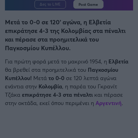
Η μητρότητα στον πάγκο
Δημήτρης Τσορμπατζόγλου
Κύπελλο Γερμανίας
Συνεντεύξεις
Δες το LIVE
Post Game
Άρης
Μεγάλη μου Αγάπη
Κύπελλο Ελλάδος
Μετά το 0-0 σε 120' αγώνα, η Ελβετία
Μια Ιστορία από την Πόλη
Λεβαδειακός
επικράτησε 4-3 της Κολομβίας στα πέναλτι
CHAMPIONS LEAGUE
και πέρασε στα προημιτελικά του
ΟΦΗ
Παγκοσμίου Κυπέλλου.
EUROPA LEAGUE
Βόλος
Για πρώτη φορά μετά το μακρινό 1954, η
Ελβετία
UEFA NATIONS LEAGUE
θα βρεθεί στα προημιτελικά του
Παγκοσμίου
Ατρόμητος Αθηνών
Κυπέλλου!
Μετά
το 0-0
σε 120 λεπτά αγώνα
COPA AMERICA
ενάντια στην
Κολομβία
, η παρέα του Γκρανίτ
Κηφισιά
Τζάκα
επικράτησε 4-3 στα πέναλτι
και πέρασε
Μουντιάλ 2026
στην οκτάδα, εκεί όπου περιμένει η
Αργεντινή
.
Αστέρας Τρίπολης
EURO
Παναιτωλικός
Γ' Εθνική