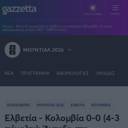
Παράκαμψη προς το κυρίως περιεχόμενο
MENU
LIVE SCORES
Slogun:
Και οι 5 «ευρωπαίοι» παίζουν την επόμενη εβδομάδα. Οι τρεις
προκριματικά, οι δύο (ΑΕΚ - ΟΦΗ) τελικό...
ΠΟΔΟΣΦΑΙΡΟ
ΜΟΥΝΤΙΑΛ 2026
Stoiximan Super League
ΜΠΑΣΚΕΤ
Super League 2
Stoiximan GBL
Όλες οι διοργανώσεις
ΒΟΛΕΪ
Champions League
NEA
EuroLeague
ΠΡΟΓΡΑΜΜΑ
ΒΑΘΜΟΛΟΓΙΕΣ
ΟΜΑΔΕΣ
Novibet Volley League
ΑΛΛΑ ΣΠΟΡ
STOIXIMAN SUPER LEAGUE
Europa League
Champions League
Volley League Γυναικών
Τένις
PLUS
Conference League
NBA
SUPER LEAGUE 2
Pre League
Χάντμπολ
Πολιτική
Κύπελλο Ελλάδας
Εθνική Μπάσκετ
BLOGGERS
Κύπελλο Ανδρών
ΠΟΔΟΣΦΑΙΡΟ
ΜΟΥΝΤΙΑΛ 2026
ΕΛΒΕΤΙΑ
ΚΟΛΟΜΒΙΑ
Πόλο
Κοινωνία
Premier League
PREMIER LEAGUE
Elite League
Νίκος Αθανασίου
GMOTION
Κύπελλο Γυναικών
Διεθνή
Ελβετία - Κολομβία 0-0 (4-3
Στίβος
La Liga
Δημήτρης Βέργος
Α1 Γυναικών
GMotion F1
Champions League
Viral
FA CUP
ΠΡΩΤΟΣΕΛΙΔΑ
Γυμναστική
Serie A
Βασίλης Βλαχόπουλος
Κύπελλο Ελλάδος