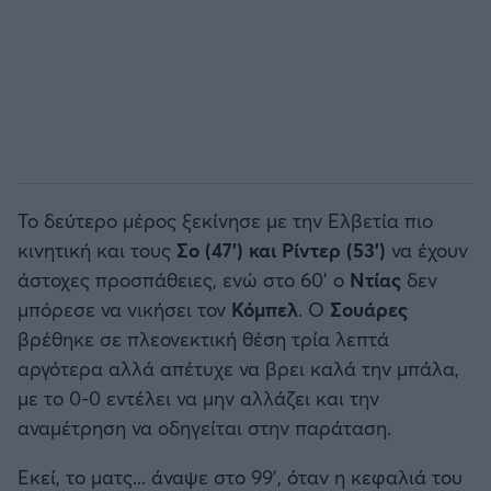
Το δεύτερο μέρος ξεκίνησε με την Ελβετία πιο
κινητική και τους
Σο (47') και Ρίντερ (53')
να έχουν
άστοχες προσπάθειες, ενώ στο 60' ο
Ντίας
δεν
μπόρεσε να νικήσει τον
Κόμπελ
. Ο
Σουάρες
βρέθηκε σε πλεονεκτική θέση τρία λεπτά
αργότερα αλλά απέτυχε να βρει καλά την μπάλα,
με το 0-0 εντέλει να μην αλλάζει και την
αναμέτρηση να οδηγείται στην παράταση.
Εκεί, το ματς... άναψε στο 99', όταν η κεφαλιά του