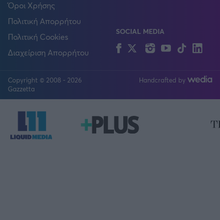
Όροι Χρήσης
Πολιτική Απορρήτου
SOCIAL MEDIA
Πολιτική Cookies
Facebook
Twitter
Instagram
YouTube
TikTok
Lin
Διαχείριση Απορρήτου
Copyright © 2008 - 2026
Handcrafted by
FOLLOW US
Gazzetta