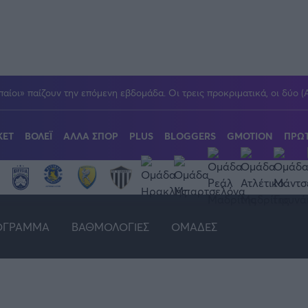
παίοι» παίζουν την επόμενη εβδομάδα. Οι τρεις προκριματικά, οι δύο (
ΚΕΤ
ΒΟΛΕΪ
ΑΛΛΑ ΣΠΟΡ
PLUS
BLOGGERS
GMOTION
ΠΡΩΤ
WETTEN
ague
gue
Κοινωνία
Δημήτρης Βέργος
Οδηγός F1
GAZZ FLOOR BY NOVIBET
Super League 2
EuroLeague
Volley League Γυναικών
Χάντμπολ
Διεθνή
Βασίλης Βλαχ
GMotion WR
POLE POSIT
Champio
Champio
Pre Lea
Πόλο
GAZZETTA ACTS
GAZZET
Gazzetta For Her
Unique
ΟΓΡΑΜΜΑ
ΒΑΘΜΟΛΟΓΙΕΣ
ΟΜΑΔΕΣ
ET
Υγεία
Αντώνης Καλκαβούρας
Showbiz
Αντώνης Καρ
Κύπελλο Ελλάδας
Elite League
Champions League
Κολύμβηση
Premier
Α1 Γυνα
CEV Cu
Μπιτς Βό
Θέμα Ισότητας
Wyscout 
Για τον Αλέξανδρο
InStat An
Κώστας Νικολακόπουλος
Γιάννης Πάλλ
Mundobasket
Bundesliga
Ξιφασκία
Ligue 1
Basketak
Σκοποβο
#GiatonAlki
Συνεντεύ
XIMAN SUPER LEAGUE
SUPER LEAGUE 2
Γιάννης Σερέτης
Σταύρος Σουν
Η μητρότητα στον πάγκο
Μεγάλη 
Wyscout Analysis
Τζούντο
Ευρώπη
Πινγκ - 