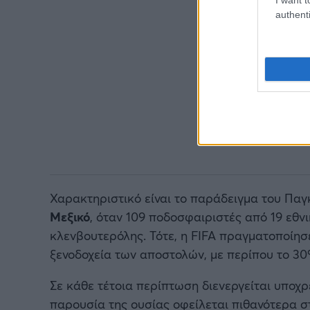
authenti
Χαρακτηριστικό είναι το παράδειγμα του Παγκ
Μεξικό
, όταν 109 ποδοσφαιριστές από 19 εθν
κλενβουτερόλης. Τότε, η FIFA πραγματοποίησ
ξενοδοχεία των αποστολών, με περίπου το 30
Σε κάθε τέτοια περίπτωση διενεργείται υποχρ
παρουσία της ουσίας οφείλεται πιθανότερα 