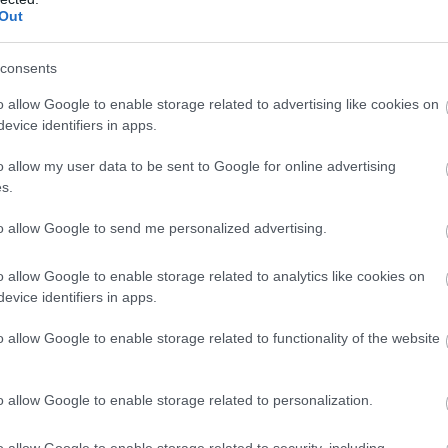
Out
ς 14 ημέρες πριν από τον τελευταίο αγώνα της
ου.
consents
δράση, καθώς μπορεί να συμβάλει στην αύξηση της
o allow Google to enable storage related to advertising like cookies on
λίπους. Παράλληλα, είναι γνωστό ότι στο
Μεξικό
evice identifiers in apps.
φία, προκειμένου να παράγεται πιο άπαχο κρέας,
o allow my user data to be sent to Google for online advertising
ντίστοιχες υποθέσεις.
s.
to allow Google to send me personalized advertising.
o allow Google to enable storage related to analytics like cookies on
evice identifiers in apps.
o allow Google to enable storage related to functionality of the website
o allow Google to enable storage related to personalization.
o allow Google to enable storage related to security, including