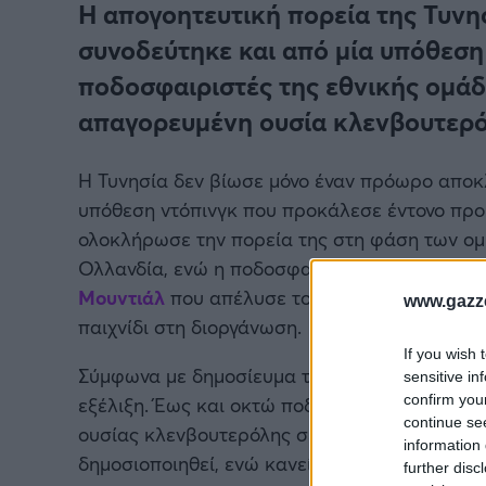
Η απογοητευτική πορεία της Τυνη
συνοδεύτηκε και από μία υπόθεση
ποδοσφαιριστές της εθνικής ομάδ
απαγορευμένη ουσία κλενβουτερό
Η Τυνησία δεν βίωσε μόνο έναν πρόωρο αποκ
υπόθεση ντόπινγκ που προκάλεσε έντονο προ
ολοκλήρωσε την πορεία της στη φάση των ομί
Ολλανδία, ενώ η ποδοσφαιρική ομοσπονδία τη
Μουντιάλ
που απέλυσε τον ομοσπονδιακό προ
www.gazze
παιχνίδι στη διοργάνωση.
If you wish 
Σύμφωνα με δημοσίευμα των Times, στο παρα
sensitive in
confirm you
εξέλιξη. Έως και οκτώ ποδοσφαιριστές της
Τ
continue se
ουσίας κλενβουτερόλης σε ελέγχους ντόπινγκ
information 
δημοσιοποιηθεί, ενώ κανείς τους δεν τέθηκε
further disc