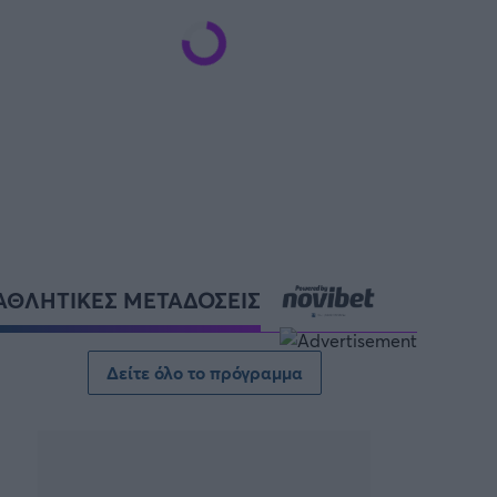
SUPER CUP Ελλάδας
ΑΘΛΗΤΙΚΕΣ ΜΕΤΑΔΟΣΕΙΣ
Δείτε όλο το πρόγραμμα