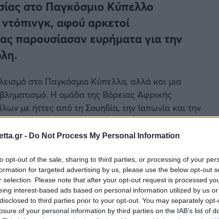
σίας στο Παγκόσμιο Κύπελλο
 ντόπινγκ, αφού αρκετοί
ας παρουσίασαν ευρήματα για την
λη.
λεισμό στο Παγκόσμιο Κύπελλο, αλλά και μια
βληματισμό. Η ομάδα της Βόρειας Αφρικής
λων με ήττες από τη Σουηδία, την Ιαπωνία και την
ς χώρας έγινε η πρώτη στην ιστορία των
πονητή της, Σαμπρί Λαμουσί, μετά από μόλις ένα
tta.gr -
Do Not Process My Personal Information
to opt-out of the sale, sharing to third parties, or processing of your per
σκήνιο του τουρνουά υπήρξε ακόμη μία σοβαρή
formation for targeted advertising by us, please use the below opt-out s
r selection. Please note that after your opt-out request is processed y
υνησίας
βρέθηκαν με ίχνη της απαγορευμένης
eing interest-based ads based on personal information utilized by us or
. Ωστόσο, τα ονόματά τους δεν έχουν
disclosed to third parties prior to your opt-out. You may separately opt-
 σε προσωρινή αναστολή, καθώς οι συγκεντρώσεις
losure of your personal information by third parties on the IAB’s list of