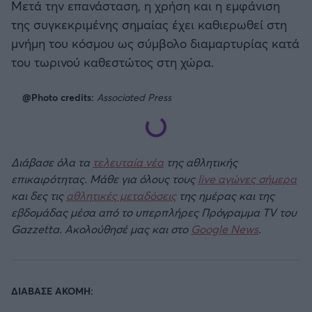
Μετά την επανάσταση, η χρήση και η εμφάνιση
της συγκεκριμένης σημαίας έχει καθιερωθεί στη
μνήμη του κόσμου ως σύμβολο διαμαρτυρίας κατά
του τωρινού καθεστώτος στη χώρα.
@Photo credits:
Associated Press
Διάβασε όλα τα
τελευταία νέα
της αθλητικής
επικαιρότητας. Μάθε για όλους τους
live αγώνες σήμερα
και δες τις
αθλητικές μεταδόσεις
της ημέρας και της
εβδομάδας μέσα από το υπερπλήρες Πρόγραμμα TV του
Gazzetta. Ακολούθησέ μας και στο
Google News
.
ΔΙΑΒΑΣΕ ΑΚΟΜΗ: