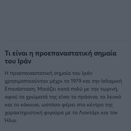
Τι είναι η προεπαναστατική σημαία
του Ιράν
Η προεπαναστατική σημαία του Ιράν
χρησιμοποιούνταν μέχρι το 1979 και την Ισλαμική
Επανάσταση. Μοιάζει κατά πολύ με την τωρινή,
αφού τα χρώματά της είναι το πράσινο, το λευκό
και το κόκκινο, ωστόσο φέρει στο κέντρο της
χαρακτηριστική φιγούρα με το Λιοντάρι και τον
Ήλιο.