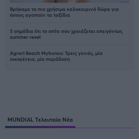
Βρήκαμε τα πιο χρήσιμα καλοκαιρινά δώρα για
όσους αγαπούν τα ταξίδια
5 σημάδια ότι το σπίτι σου χρειάζεται επειγόντως
summer reset
Agrari Beach Mykonos: Τρεις γενιές, μία
οικογένεια, μία παράδοση
MUNDIAL Τελευταία Νέα