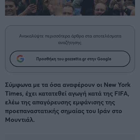
Η μητρότητα στον πάγκο
Δημήτρης Τσορμπατζόγλου
Κύπελλο Γερμανίας
Συνεντεύξεις
Άρης
Μεγάλη μου Αγάπη
Κύπελλο Ελλάδος
Μια Ιστορία από την Πόλη
Λεβαδειακός
Ανακαλύψτε περισσότερα άρθρα στα αποτελέσματα
CHAMPIONS LEAGUE
αναζήτησης.
ΟΦΗ
EUROPA LEAGUE
Προσθήκη του gazzetta.gr στην Google
Βόλος
UEFA NATIONS LEAGUE
Ατρόμητος Αθηνών
Σύμφωνα με τα όσα αναφέρουν οι New York
COPA AMERICA
Times, έχει κατατεθεί αγωγή κατά της FIFA,
Κηφισιά
ελέω της απαγόρευσης εμφάνισης της
Μουντιάλ 2026
προεπαναστατικής σημαίας του Ιράν στο
Αστέρας Τρίπολης
Μουντιάλ.
EURO
Παναιτωλικός
Γ' Εθνική