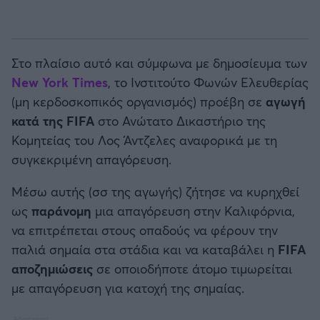
Στο πλαίσιο αυτό και σύμφωνα με δημοσίευμα των
New York Times
, το Ινστιτούτο Φωνών Ελευθερίας
(μη κερδοσκοπικός οργανισμός) προέβη σε
αγωγή
κατά της FIFA
στο Ανώτατο Δικαστήριο της
Κομητείας του Λος Άντζελες αναφορικά με τη
συγκεκριμένη απαγόρευση.
Μέσω αυτής (σσ της αγωγής) ζήτησε να κυρηχθεί
ως
παράνομη
μια απαγόρευση στην Καλιφόρνια,
να επιτρέπεται στους οπαδούς να φέρουν την
παλιά σημαία στα στάδια και να καταβάλει η
FIFA
αποζημιώσεις
σε οποιοδήποτε άτομο τιμωρείται
με απαγόρευση για κατοχή της σημαίας.