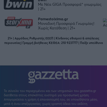
Με Νέα GIGA Προσφορά* γνωριμίας
| 21+
Pamestoixima.gr
Μοναδική Προσφορά Γνωριμίας!
Χωρίς Κατάθεση | 21+
21+ | Αρμόδιος Ρυθμιστής ΕΕΕΠ | Κίνδυνος εθισμού & απώλειας
περιουσίας| Γραμμή βοήθειας ΚΕΘΕΑ: 210 9237777 | Παίξε υπεύθυνα
Το σύνολο του περιεχομένου και των υπηρεσιών του gazzetta.gr
διατίθεται στους επισκέπτες αυστηρά για προσωπική χρήση.
Απαγορεύεται η χρήση ή επανεκπομπή του, σε οποιοδήποτε μέσο,
μετά ή άνευ επεξεργασίας, χωρίς γραπτή άδεια του εκδότη.