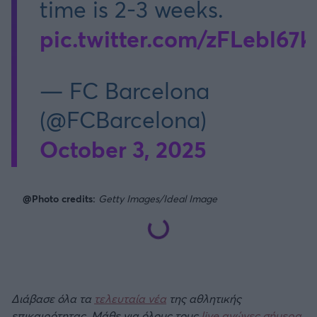
time is 2-3 weeks.
pic.twitter.com/zFLebl67k
— FC Barcelona
(@FCBarcelona)
October 3, 2025
@Photo credits:
Getty Images/Ideal Image
Διάβασε όλα τα
τελευταία νέα
της αθλητικής
επικαιρότητας. Μάθε για όλους τους
live αγώνες σήμερα