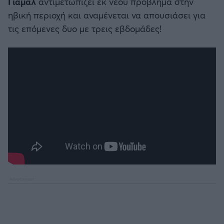
Γιαμάλ
αντιμετωπίζει εκ νέου πρόβλημα στην
Καλαμάτα
ηβική περιοχή και αναμένεται να απουσιάσει για
Προκριματικά MUNDIAL 2026
τις επόμενες δυο με τρεις εβδομάδες!
Ηρακλής
Προκριματικά EURO
Μπαρτσελόνα
CONFERENCE LEAGUE
Ρεάλ Μαδρίτης
Διεθνή Φιλικά
Ατλέτικο Μαδρίτης
Ποδόσφαιρο Γυναικών
Μάντσεστερ Γιουνάιτεντ
EFL CUP
Μάντσεστερ Σίτι
COPA AFRICA
Λίβερπουλ
MLS
Τσέλσι