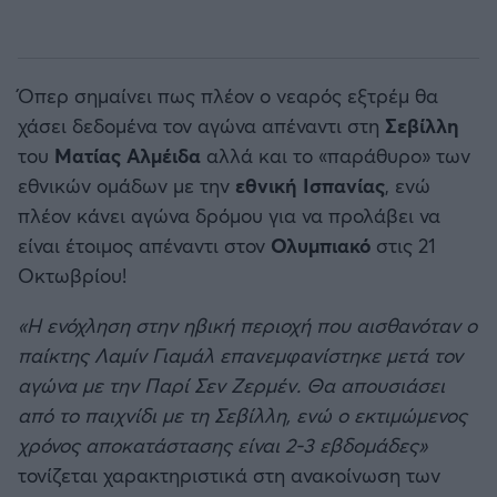
Όπερ σημαίνει πως πλέον ο νεαρός εξτρέμ θα
χάσει δεδομένα τον αγώνα απέναντι στη
Σεβίλλη
του
Ματίας Αλμέιδα
αλλά και το «παράθυρο» των
εθνικών ομάδων με την
εθνική Ισπανίας
, ενώ
πλέον κάνει αγώνα δρόμου για να προλάβει να
είναι έτοιμος απέναντι στον
Ολυμπιακό
στις 21
Οκτωβρίου!
«Η ενόχληση στην ηβική περιοχή που αισθανόταν ο
παίκτης Λαμίν Γιαμάλ επανεμφανίστηκε μετά τον
αγώνα με την Παρί Σεν Ζερμέν. Θα απουσιάσει
από το παιχνίδι με τη Σεβίλλη, ενώ ο εκτιμώμενος
χρόνος αποκατάστασης είναι 2-3 εβδομάδες»
τονίζεται χαρακτηριστικά στη ανακοίνωση των