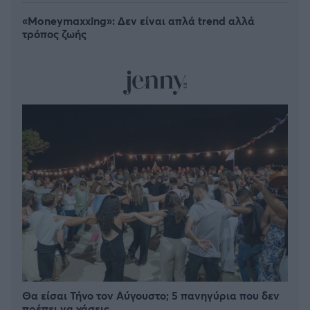
«Moneymaxxing»: Δεν είναι απλά trend αλλά
τρόπος ζωής
Θα είσαι Τήνο τον Αύγουστο; 5 πανηγύρια που δεν
πρέπει να χάσεις