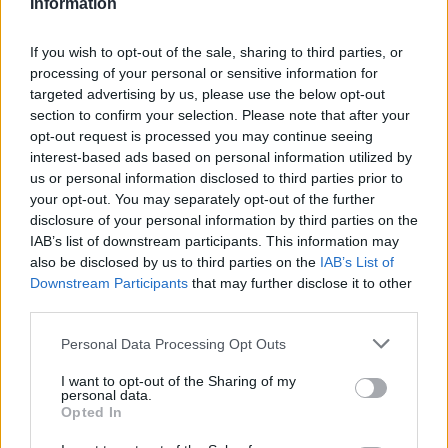
Information
If you wish to opt-out of the sale, sharing to third parties, or
processing of your personal or sensitive information for
targeted advertising by us, please use the below opt-out
section to confirm your selection. Please note that after your
opt-out request is processed you may continue seeing
interest-based ads based on personal information utilized by
us or personal information disclosed to third parties prior to
your opt-out. You may separately opt-out of the further
BEST OF
INTERNET
disclosure of your personal information by third parties on the
IAB’s list of downstream participants. This information may
also be disclosed by us to third parties on the
IAB’s List of
Downstream Participants
that may further disclose it to other
third parties.
Please note that this website/app uses one or more Google
Personal Data Processing Opt Outs
services and may gather and store information including but
not limited to your visit or usage behaviour. You may click to
I want to opt-out of the Sharing of my
personal data.
grant or deny consent to Google and its third-party tags to
Opted In
use your data for below specified purposes in below Google
consent section.