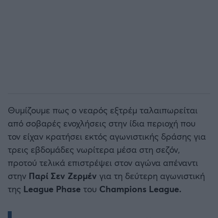
Θυμίζουμε πως ο νεαρός εξτρέμ ταλαιπωρείται
από σοβαρές ενοχλήσεις στην ίδια περιοχή που
τον είχαν κρατήσει εκτός αγωνιστικής δράσης για
τρεις εβδομάδες νωρίτερα μέσα στη σεζόν,
προτού τελικά επιστρέψει στον αγώνα απέναντι
στην
Παρί Σεν Ζερμέν
για τη δεύτερη αγωνιστική
της
League Phase
του
Champions League.