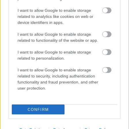
I want to allow Google to enable storage
related to analytics like cookies on web or
device identifiers in apps.
I want to allow Google to enable storage
related to functionality of the website or app.
I want to allow Google to enable storage
related to personalization.
Κλέλια Ανδριολάτου: Έβαλε το μαγιό και έκανε
γιόγκα στον Αχέροντα
I want to allow Google to enable storage
related to security, including authentication
functionality and fraud prevention, and other
TikToker διαγνώστηκε με Αλτσχάιμερ: Επέλεξε
user protection.
υποβοηθούμενη ευθανασία στα 49 και κατέγραψε
τις τελευταίες μέρες
CONFIRM
Τσουβέλας: «Οι φωτογραφίες αδικούν την Εύα, δεν
έχει φωτογένεια - Λες κι εγώ είμαι ο Μπραντ Πιτ»
(vid)