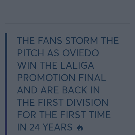
THE FANS STORM THE
PITCH AS OVIEDO
WIN THE LALIGA
PROMOTION FINAL
AND ARE BACK IN
THE FIRST DIVISION
FOR THE FIRST TIME
IN 24 YEARS 🔥