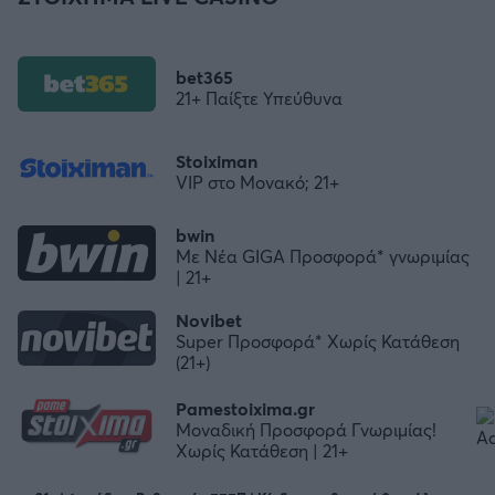
bet365
21+ Παίξτε Υπεύθυνα
Stoiximan
VIP στο Μονακό; 21+
bwin
Με Νέα GIGA Προσφορά* γνωριμίας
| 21+
Novibet
Super Προσφορά* Χωρίς Κατάθεση
(21+)
Pamestoixima.gr
Μοναδική Προσφορά Γνωριμίας!
Χωρίς Κατάθεση | 21+