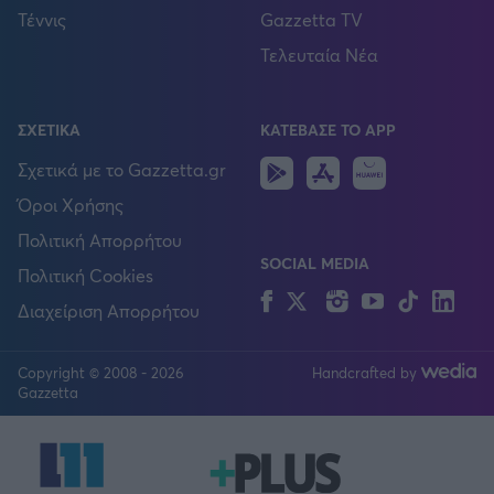
Τέννις
Gazzetta TV
Τελευταία Νέα
ΣΧΕΤΙΚΑ
ΚΑΤΕΒΑΣΕ ΤΟ APP
Android
IOS
Huawei
Σχετικά με το Gazzetta.gr
Όροι Χρήσης
Πολιτική Απορρήτου
SOCIAL MEDIA
Πολιτική Cookies
Facebook
Twitter
Instagram
YouTube
TikTok
Lin
Διαχείριση Απορρήτου
Copyright © 2008 - 2026
Handcrafted by
FOLLOW US
Gazzetta