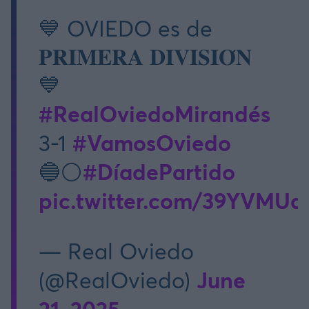
💙 OVIEDO es de
𝐏𝐑𝐈𝐌𝐄𝐑𝐀 𝐃𝐈𝐕𝐈𝐒𝐈𝐎́𝐍
💙
#RealOviedoMirandés
#VamosOviedo
3-1
#DíadePartido
🔵⚪
pic.twitter.com/39YVMU
— Real Oviedo
June
(@RealOviedo)
21, 2025