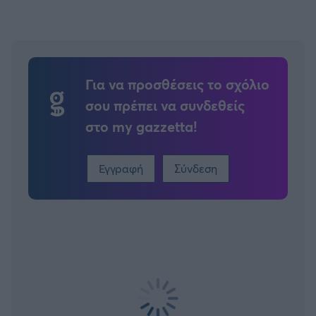
Για να προσθέσεις το σχόλιο
σου πρέπει να συνδεθείς
στο my gazzetta!
Εγγραφή
Σύνδεση