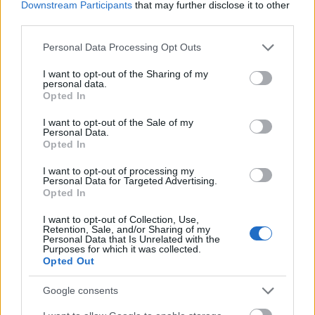
Downstream Participants
that may further disclose it to other
third parties.
Please note that this website/app uses one or more Google
Personal Data Processing Opt Outs
services and may gather and store information including but
not limited to your visit or usage behaviour. You may click to
I want to opt-out of the Sharing of my
personal data.
grant or deny consent to Google and its third-party tags to
Opted In
use your data for below specified purposes in below Google
consent section.
I want to opt-out of the Sale of my
Personal Data.
Opted In
I want to opt-out of processing my
— ESPN FC
Personal Data for Targeted Advertising.
Opted In
June 21,
(@ESPNFC)
I want to opt-out of Collection, Use,
Retention, Sale, and/or Sharing of my
2025
Personal Data that Is Unrelated with the
Purposes for which it was collected.
Opted Out
Και ήταν οι ίδιοι οπαδοί που την έσπρωξαν προς
Google consents
την άνοδο στη
La Liga
. Η
Μιραντές
ταξίδεψαν στη