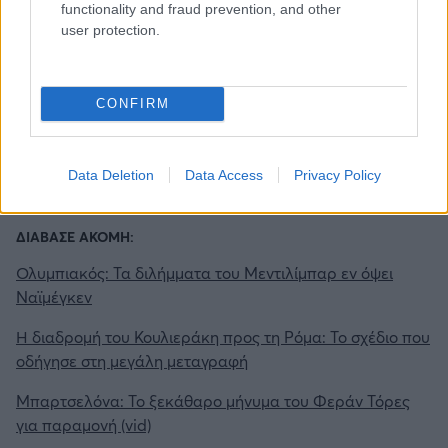
functionality and fraud prevention, and other
user protection.
Διάβασε όλα τα
τελευταία νέα
της αθλητικής
επικαιρότητας. Μάθε για όλους τους
live αγώνες σήμερα
και δες τις
αθλητικές μεταδόσεις
της ημέρας και της
CONFIRM
εβδομάδας μέσα από το υπερπλήρες Πρόγραμμα TV του
Gazzetta. Ακολούθησέ μας και στο
Google News
.
Data Deletion
Data Access
Privacy Policy
ΔΙΑΒΑΣΕ ΑΚΟΜΗ:
Ολυμπιακός: Τα διλήμματα του Μεντιλίμπαρ εν όψει
Ναϊμέγκεν
Η διαδρομή του Κουλιεράκη προς τη Ρόμα: Το σχέδιο που
οδήγησε στη μεγάλη μεταγραφή
Μπαρτσελόνα: Το ξεκάθαρο μήνυμα του Φεράν Τόρες
για παραμονή (vid)