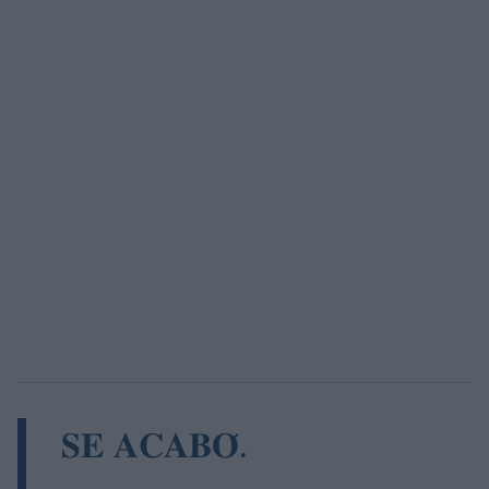
EREDIVISIE
Άρσεναλ
CYPRUS LEAGUE BY STOIXIMAN
Γιουβέντους
Παγκόσμιο Κύπελλο Συλλόγων 2025
Μίλαν
LIGA PORTUGAL BETCLIC
Ίντερ
Α' Εθνική Γυναικών
Μπάγερν Μονάχου
SUPER CUP Ελλάδας
Παρί Σεν Ζερμέν
𝐒𝐄 𝐀𝐂𝐀𝐁𝐎́.