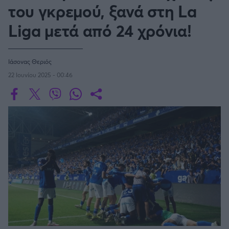
Οδηγός F1
CEV Cup
Τεχνολογία
του γκρεμού, ξανά στη La
Παναγιώτης Δαλαταριώφ
Κολύμβηση
ΑΘΛΗΤΙΚΕΣ ΜΕΤΑΔΟΣΕΙΣ
Bundesliga
EuroCup
GMotion WRC
SERIE A
Υγεία
Challenge Cup
Liga μετά από 24 χρόνια!
Ανδρέας Δημάτος
Μπιτς Βόλεϊ
Ligue 1
Mundobasket
GMotion MotoGP
LIVE SCORE
Showbiz
Αντώνης Καλκαβούρας
Κύπελλο Ιταλίας
Ιστιοπλοΐα
Basketaki
Εθνική Ελλάδος
GWOMEN
Αντώνης Καρπετόπουλος
Eurobasket
Κωπηλασία
Ιάσονας Θεριός
Μουντιάλ 2026
Δημήτρης Κατσιώνης
LA LIGA
ΑΘΛΗΤΙΚΗ ΗΧΩ
22 Ιουνίου 2025 - 00:46
Ξιφασκία
Wyscout Analysis
Γιώργος Κούβαρης
ΕΚΠΟΜΠΕΣ
Σκοποβολή
Ευρώπη
COPA DEL REY
Κώστας Νικολακόπουλος
GALACTICOS BY INTERWETTEN
Κόσμος
Πάλη
ΟΜΑΔΕΣ
Γιάννης Πάλλας
GAZZ FLOOR BY NOVIBET
BUNDESLIGA
Νίκος Παπαδογιάννης
Τάε κβον ντο
ΑΕΚ
PODCASTS
POLE POSITION BY ALLWYN
Γιώργος Σακελλαρίου
Τζούντο
ΣΠΛΙΤ
LIGUE 1
OLD SCHOOL
GAZZETTA ACTS
Γιάννης Σερέτης
Ολυμπιακός
Πινγκ - πονγκ
Transfer Stories
ΜΕΤΑΒΙΒΑΣΗ BY NOVIBET
Gazzetta For Her
Σταύρος Σουντουλίδης
GAZZETTA SPECIALS
gMotion
SüPER LIG
Μαχητικά Αθλήματα
Θέμα Ισότητας
Δημήτρης Τομαράς
ΠΑΟΚ
Unique
Πυγμαχία
Για τον Αλέξανδρο
Γιώργος Τσακίρης
Wyscout Analysis
PREMIER LEAGUE Ρωσίας
Άρση Βαρών
#GiatonAlki
Παναθηναϊκός
Μιχάλης Τσαμπάς
InStat Analysis