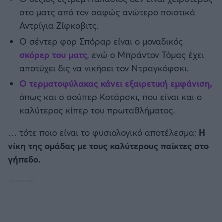
στο ματς από τον σαφώς ανώτερο ποιοτικά
Αντρίγια Ζίφκοβιτς.
Ο σέντερ φορ Σπόραρ είναι ο μοναδικός
σκόρερ του ματς
, ενώ ο Μπράντον Τόμας έχει
αποτύχει δις να νικήσει τον Ντραγκόφσκι.
Ο τερματοφύλακας κάνει εξαιρετική εμφάνιση,
όπως και ο σούπερ Κοτάρσκι, που είναι και ο
καλύτερος κίπερ του πρωταθλήματος.
… τότε ποιο είναι το φυσιολογικό αποτέλεσμα;
Η
νίκη της ομάδας με τους καλύτερους παίκτες στο
γήπεδο.