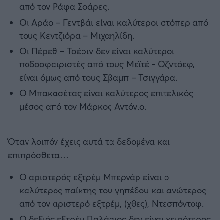
από τον Ράφα Σοάρες.
Οι Αράο – Γεντβάι είναι καλύτεροι στόπερ από
τους Κεντζιόρα – Μιχαηλίδη.
Οι Πέρεθ – Τσέριν δεν είναι καλύτεροι
ποδοσφαιριστές από τους Μεϊτέ - Οζντόεφ,
είναι όμως από τους Σβαμπ – Τσιγγάρα.
Ο Μπακασέτας είναι καλύτερος επιτελικός
μέσος από τον Μάρκος Αντόνιο.
Όταν λοιπόν έχεις αυτά τα δεδομένα και
επιπρόσθετα…
Ο αριστερός εξτρέμ Μπερνάρ είναι ο
καλύτερος παίκτης του γηπέδου και ανώτερος
από τον αριστερό εξτρέμ, (χθες), Ντεσπόντοφ.
Ο δεξιός εξτρέμ Παλάσιος δεν είναι χειρότερος