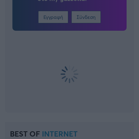
Εγγραφή
Σύνδεση
BEST OF
INTERNET