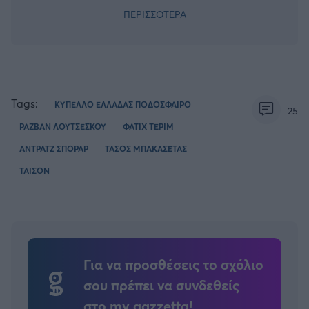
σχεδόν πάντα αισιόδοξος, σχεδόν πάντα
ΠΕΡΙΣΣΟΤΕΡΑ
ξεροκέφαλος: είναι αφόρητοι αυτοί οι Ταύροι...
Tags:
ΚΥΠΕΛΛΟ ΕΛΛΑΔΑΣ ΠΟΔΟΣΦΑΙΡΟ
25
ΡΑΖΒΑΝ ΛΟΥΤΣΕΣΚΟΥ
ΦΑΤΙΧ ΤΕΡΙΜ
ΑΝΤΡΑΤΖ ΣΠΟΡΑΡ
ΤΑΣΟΣ ΜΠΑΚΑΣΕΤΑΣ
ΤΑΙΣΟΝ
Για να προσθέσεις το σχόλιο
σου πρέπει να συνδεθείς
στο my gazzetta!