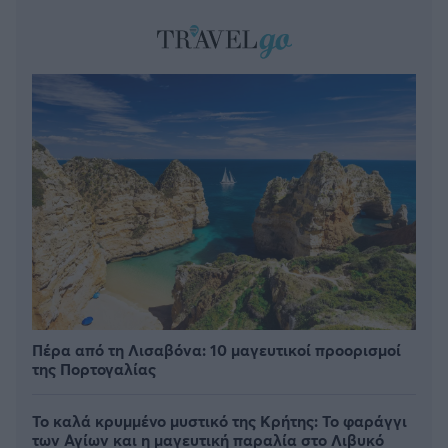
Πέρα από τη Λισαβόνα: 10 μαγευτικοί προορισμοί
της Πορτογαλίας
Το καλά κρυμμένο μυστικό της Κρήτης: Το φαράγγι
των Αγίων και η μαγευτική παραλία στο Λιβυκό