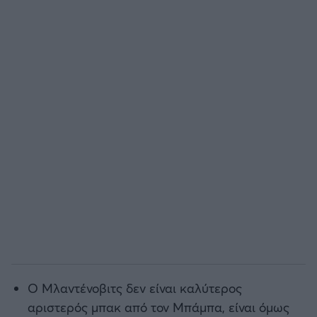
Ο Μλαντένοβιτς δεν είναι καλύτερος
αριστερός μπακ από τον Μπάμπα, είναι όμως