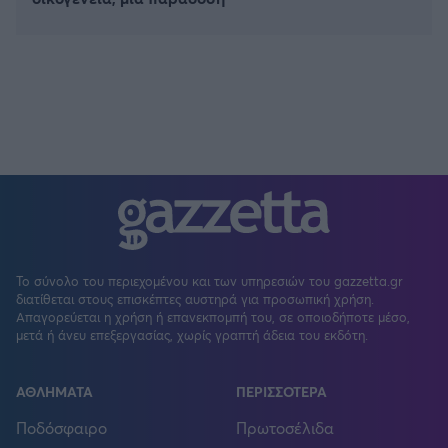
Το σύνολο του περιεχομένου και των υπηρεσιών του gazzetta.gr
διατίθεται στους επισκέπτες αυστηρά για προσωπική χρήση.
Απαγορεύεται η χρήση ή επανεκπομπή του, σε οποιοδήποτε μέσο,
μετά ή άνευ επεξεργασίας, χωρίς γραπτή άδεια του εκδότη.
ΑΘΛΗΜΑΤΑ
ΠΕΡΙΣΣΟΤΕΡΑ
Ποδόσφαιρο
Πρωτοσέλιδα