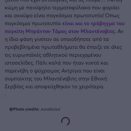
κώμη με πανύψηλο τερματοφύλακα που φοράει
και σκούφο είναι παγκόσμια πρωτοτυπία! Όπως
παγκόσμια πρωτοτυπία
είναι και το τράβηγμα του
παγκίτη Μπράντον Τόμας στον Μλαντένοβιτς.
Αν
η ίδια φάση γινόταν σε οποιοδήποτε από τα
προβεβλημένα πρωταθλήματα θα έπαιζε σε όλες
τις ευρωπαϊκές αθλητικού περιεχομένου
ιστοσελίδες. Πάλι καλά που ήταν κοντά και
παρενέβη ο ψύχραιμος Αντρίγια που είναι
συμπαίκτης του Μλαντένοβιτς στην Εθνική
Σερβίας και αποφεύχθηκαν τα χειρότερα.
.
@Photo credits:
eurokinissi