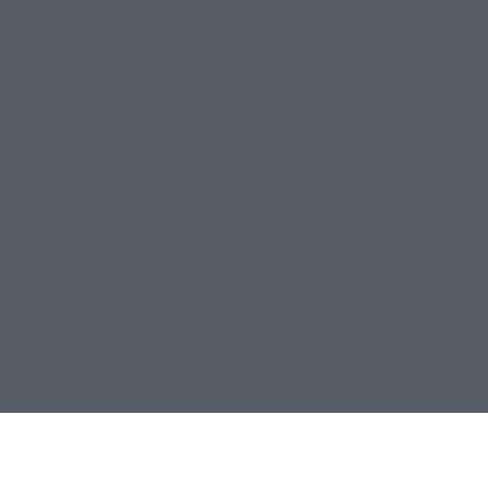
FOLLOW US