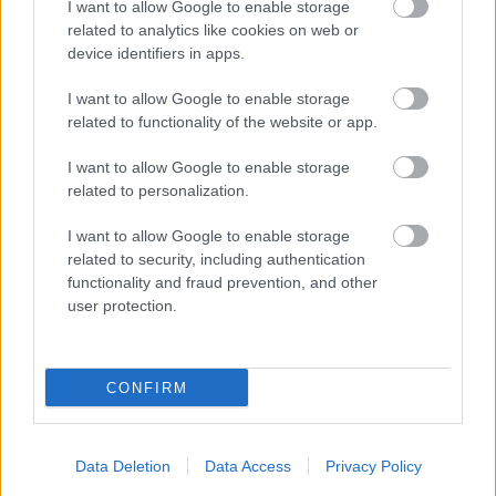
I want to allow Google to enable storage
related to analytics like cookies on web or
ΠΑΟΚ
ΑΝΤΕΡΛΕΧΤ
device identifiers in apps.
06/08/2026 - 19:45
LIVE: ΠΑΟΚ - Άντερλεχτ
I want to allow Google to enable storage
related to functionality of the website or app.
I want to allow Google to enable storage
related to personalization.
I want to allow Google to enable storage
related to security, including authentication
functionality and fraud prevention, and other
ΠΑΟΚ
ΑΝΤΕΡΛΕΧΤ
user protection.
06/08/2026 - 19:34
Η ενδεκάδα του ΠΑΟΚ
κόντρα στην Άντερλεχτ
CONFIRM
Data Deletion
Data Access
Privacy Policy