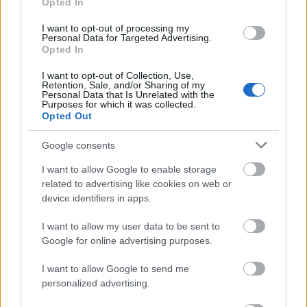
Opted In
ΟΦΗ
ΤΣΣΚΑ ΣΟΦΙΑΣ
06/08/2026 - 20:53
I want to opt-out of processing my
Personal Data for Targeted Advertising.
Προς Σόφια ο ΟΦΗ, 3-0
Opted In
η ΤΣΣΚΑ τη Μακάμπι
I want to opt-out of Collection, Use,
Retention, Sale, and/or Sharing of my
Personal Data that Is Unrelated with the
Purposes for which it was collected.
Opted Out
Google consents
ΑΝΤΕΡΛΕΧΤ
ΠΑΟΚ
I want to allow Google to enable storage
related to advertising like cookies on web or
06/08/2026 - 20:51
device identifiers in apps.
Η Άντερλεχτ άνοιξε το
σκορ στην Τούμπα στα
I want to allow my user data to be sent to
16 δευτερόλεπτα
Google for online advertising purposes.
I want to allow Google to send me
personalized advertising.