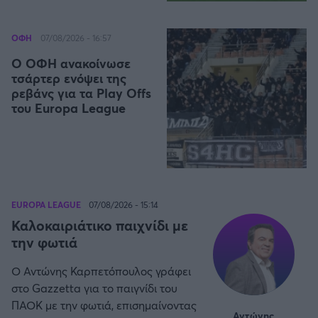
Καλαμάτα
Προκριματικά MUNDIAL 2026
ΟΦΗ
07/08/2026 - 16:57
Ηρακλής
Ο ΟΦΗ ανακοίνωσε
Προκριματικά EURO
τσάρτερ ενόψει της
Μπαρτσελόνα
ρεβάνς για τα Play Offs
CONFERENCE LEAGUE
του Europa League
Ρεάλ Μαδρίτης
Διεθνή Φιλικά
Ατλέτικο Μαδρίτης
Ποδόσφαιρο Γυναικών
Μάντσεστερ Γιουνάιτεντ
EUROPA LEAGUE
07/08/2026 - 15:14
EFL CUP
Καλοκαιριάτικο παιχνίδι με
Μάντσεστερ Σίτι
την φωτιά
COPA AFRICA
Ο Αντώνης Καρπετόπουλος γράφει
Λίβερπουλ
στο Gazzetta για το παιγνίδι του
MLS
ΠΑΟΚ με την φωτιά, επισημαίνοντας
Αντώνης
Τσέλσι