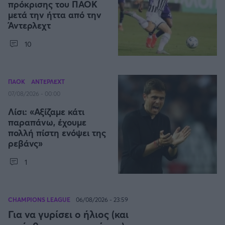
πρόκρισης του ΠΑΟΚ
μετά την ήττα από την
Άντερλεχτ
10
ΠΑΟΚ
ΑΝΤΕΡΛΕΧΤ
07/08/2026 - 00:00
Λίσι: «Αξίζαμε κάτι
παραπάνω, έχουμε
πολλή πίστη ενόψει της
ρεβάνς»
1
CHAMPIONS LEAGUE
06/08/2026 - 23:59
Για να γυρίσει ο ήλιος (και