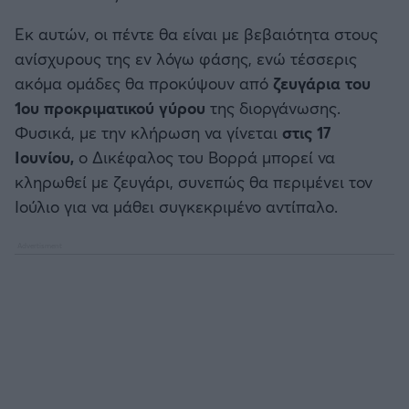
Καλαμάτα
Εκ αυτών, οι πέντε θα είναι με βεβαιότητα στους
Προκριματικά MUNDIAL 2026
ανίσχυρους της εν λόγω φάσης, ενώ τέσσερις
Ηρακλής
ακόμα ομάδες θα προκύψουν από
ζευγάρια του
Προκριματικά EURO
1ου προκριματικού γύρου
της διοργάνωσης.
Μπαρτσελόνα
Φυσικά, με την κλήρωση να γίνεται
στις 17
CONFERENCE LEAGUE
Ιουνίου,
ο Δικέφαλος του Βορρά μπορεί να
Ρεάλ Μαδρίτης
κληρωθεί με ζευγάρι, συνεπώς θα περιμένει τον
Διεθνή Φιλικά
Ιούλιο για να μάθει συγκεκριμένο αντίπαλο.
Ατλέτικο Μαδρίτης
Ποδόσφαιρο Γυναικών
Μάντσεστερ Γιουνάιτεντ
EFL CUP
Μάντσεστερ Σίτι
COPA AFRICA
Λίβερπουλ
MLS
Τσέλσι