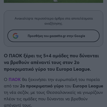
Η μητρότητα στον πάγκο
Δημήτρης Τσορμπατζόγλου
Κύπελλο Γερμανίας
Συνεντεύξεις
Άρης
Μεγάλη μου Αγάπη
Κύπελλο Ελλάδος
Μια Ιστορία από την Πόλη
Ανακαλύψτε περισσότερα άρθρα στα αποτελέσματα
Λεβαδειακός
αναζήτησης.
CHAMPIONS LEAGUE
ΟΦΗ
Προσθήκη του gazzetta.gr στην Google
EUROPA LEAGUE
Βόλος
UEFA NATIONS LEAGUE
Ο ΠΑΟΚ ξέρει τις 5+4 ομάδες που δύνανται
Ατρόμητος Αθηνών
να βρεθούν απέναντί τους στον 2ο
COPA AMERICA
προκριματικό γύρο του Europa League.
Κηφισιά
Μουντιάλ 2026
Ο
ΠΑΟΚ
θα ξεκινήσει την ευρωπαϊκή του πορεία
Αστέρας Τρίπολης
από τον
2ο προκριματικό γύρο
του
Europa League
EURO
τη νέα σεζόν, με τους Θεσσαλονικείς να γνωρίζουν
Παναιτωλικός
πλέον τις ομάδες που δύνανται να βρεθούν
Γ' Εθνική
απέναντί τους.