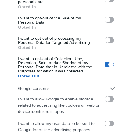
personal data.
grant or deny consent to Google and its third-party tags to
Opted In
ΠΑΟΚ - Άντερλεχτ: Φαβορί τον Δικέφαλο έχρισε ο
use your data for below specified purposes in below Google
Μπρούνο
consent section.
I want to opt-out of the Sale of my
Personal Data.
Φερεντσβάρος – ΠΑΟΚ (2- 2) 2-3(παρ): Με χρυσό γκολ
Opted In
της Τζούρτζεβιτς στον τελικό του 2ου προκριματικού οι
I want to opt-out of processing my
«ασπρόμαυρες»
Personal Data for Targeted Advertising.
Opted In
I want to opt-out of Collection, Use,
Retention, Sale, and/or Sharing of my
Personal Data that Is Unrelated with the
Purposes for which it was collected.
5
Opted Out
Google consents
I want to allow Google to enable storage
related to advertising like cookies on web or
device identifiers in apps.
Για να προσθέσεις το σχόλιο
σου πρέπει να συνδεθείς
I want to allow my user data to be sent to
Google for online advertising purposes.
στο my gazzetta!