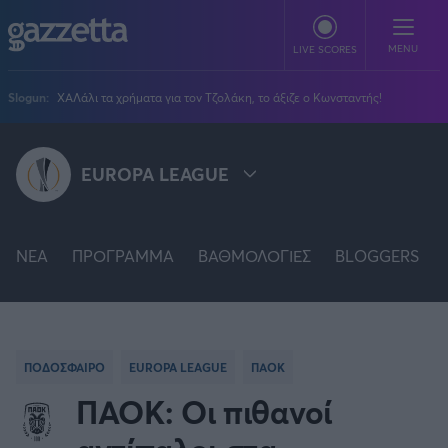
Παράκαμψη προς το κυρίως περιεχόμενο
MENU
LIVE SCORES
Slogun:
ΧΑΛάλι τα χρήματα για τον Τζολάκη, το άξιζε ο Κωνσταντής!
ΠΟΔΟΣΦΑΙΡΟ
EUROPA LEAGUE
Stoiximan Super League
ΜΠΑΣΚΕΤ
Super League 2
Stoiximan GBL
Όλες οι διοργανώσεις
ΒΟΛΕΪ
Champions League
NEA
EuroLeague
ΠΡΟΓΡΑΜΜΑ
ΒΑΘΜΟΛΟΓΙΕΣ
BLOGGERS
Novibet Volley League
ΑΛΛΑ ΣΠΟΡ
STOIXIMAN SUPER LEAGUE
Europa League
Champions League
Volley League Γυναικών
Τένις
PLUS
Conference League
NBA
SUPER LEAGUE 2
Pre League
Χάντμπολ
Πολιτική
Κύπελλο Ελλάδας
Εθνική Μπάσκετ
BLOGGERS
Κύπελλο Ανδρών
ΠΟΔΟΣΦΑΙΡΟ
EUROPA LEAGUE
ΠΑΟΚ
Πόλο
Κοινωνία
Premier League
PREMIER LEAGUE
Elite League
Νίκος Αθανασίου
GMOTION
Κύπελλο Γυναικών
Διεθνή
ΠΑΟΚ: Οι πιθανοί
Στίβος
La Liga
Δημήτρης Βέργος
Α1 Γυναικών
GMotion F1
Champions League
Viral
FA CUP
ΠΡΩΤΟΣΕΛΙΔΑ
Γυμναστική
Serie A
Βασίλης Βλαχόπουλος
Κύπελλο Ελλάδος