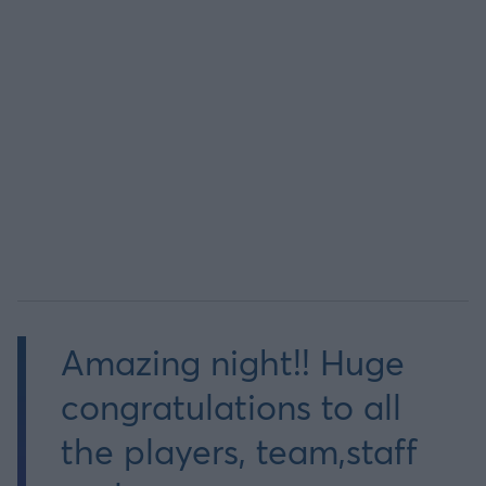
Amazing night!! Huge
congratulations to all
the players, team,staff