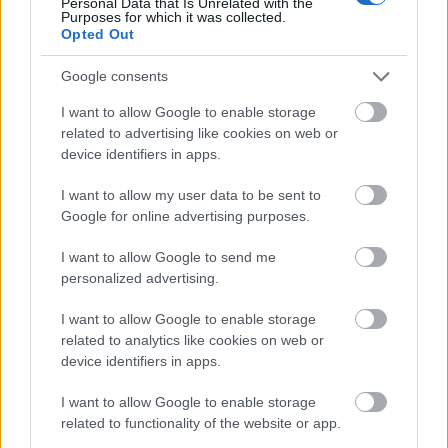
Personal Data that Is Unrelated with the
Purposes for which it was collected.
Opted Out
Για να προσθέσεις το σχόλιο
Google consents
σου πρέπει να συνδεθείς
I want to allow Google to enable storage
στο my gazzetta!
related to advertising like cookies on web or
device identifiers in apps.
Εγγραφή
Σύνδεση
I want to allow my user data to be sent to
Google for online advertising purposes.
I want to allow Google to send me
personalized advertising.
Συνδέσου και κάνε το πρώτο σχόλιο...
I want to allow Google to enable storage
related to analytics like cookies on web or
device identifiers in apps.
I want to allow Google to enable storage
BEST OF
INTERNET
related to functionality of the website or app.