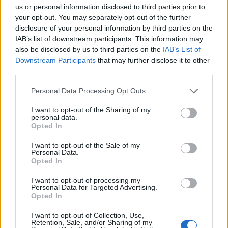
Διάβασε όλα τα
τελευταία νέα
της αθλητικής
us or personal information disclosed to third parties prior to
your opt-out. You may separately opt-out of the further
επικαιρότητας. Μάθε για όλους τους
live αγώνες σήμερα
disclosure of your personal information by third parties on the
και δες τις
αθλητικές μεταδόσεις
της ημέρας και της
IAB’s list of downstream participants. This information may
εβδομάδας μέσα από το υπερπλήρες Πρόγραμμα TV του
also be disclosed by us to third parties on the
IAB’s List of
Gazzetta. Ακολούθησέ μας και στο
Google News
.
Downstream Participants
that may further disclose it to other
third parties.
Please note that this website/app uses one or more Google
Personal Data Processing Opt Outs
services and may gather and store information including but
ΔΙΑΒΑΣΕ ΑΚΟΜΗ:
not limited to your visit or usage behaviour. You may click to
I want to opt-out of the Sharing of my
personal data.
Οι μεταγραφές της ημέρας: Λονδρέζος ο Τζόλης, πρώτη
grant or deny consent to Google and its third-party tags to
Opted In
άφιξη για Νότιγχαμ
use your data for below specified purposes in below Google
consent section.
I want to opt-out of the Sale of my
Άστον Βίλα - Γκαρνάτσο: Και επίσημα δανεικός από την
Personal Data.
Opted In
Τσέλσι
I want to opt-out of processing my
Τσέλσι: Ρότζερς και με τη... βούλα στο Λονδίνο (vid)
Personal Data for Targeted Advertising.
Opted In
I want to opt-out of Collection, Use,
Retention, Sale, and/or Sharing of my