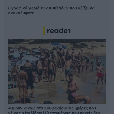
6 γραφικά χωριά των Κυκλάδων που αξίζει να
ανακαλύψετε
«Ήμουν κι εγώ στα Κουφονήσια τις ημέρες που
γέμισε η Ιταλίδα»: Η λεπτομέρεια που κανείς δεν