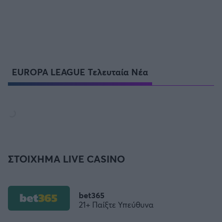
EUROPA LEAGUE Τελευταία Νέα
ΣΤΟΙΧΗΜΑ LIVE CASINO
bet365
21+ Παίξτε Υπεύθυνα