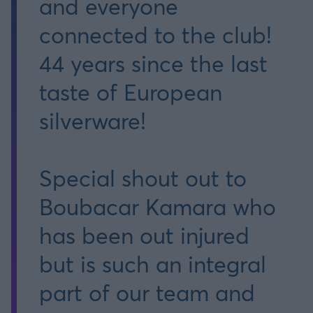
and everyone
connected to the club!
44 years since the last
taste of European
silverware!
Special shout out to
Boubacar Kamara who
has been out injured
but is such an integral
part of our team and