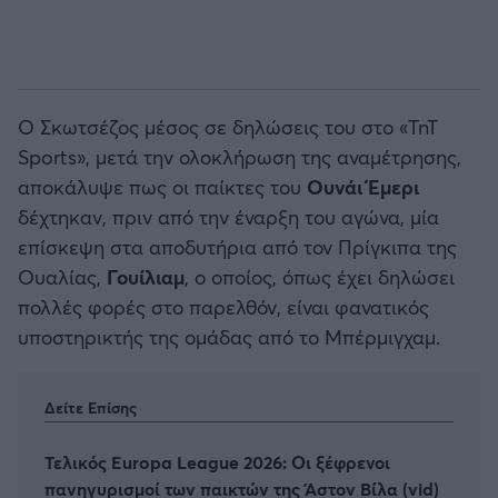
Ο Σκωτσέζος μέσος σε δηλώσεις του στο «TnT
Sports», μετά την ολοκλήρωση της αναμέτρησης,
αποκάλυψε πως οι παίκτες του
Ουνάι Έμερι
δέχτηκαν, πριν από την έναρξη του αγώνα, μία
επίσκεψη στα αποδυτήρια από τον Πρίγκιπα της
Ουαλίας,
Γουίλιαμ
, ο οποίος, όπως έχει δηλώσει
πολλές φορές στο παρελθόν, είναι φανατικός
υποστηρικτής της ομάδας από το Μπέρμιγχαμ.
Δείτε Επίσης
Τελικός Europa League 2026: Οι ξέφρενοι
πανηγυρισμοί των παικτών της Άστον Βίλα (vid)