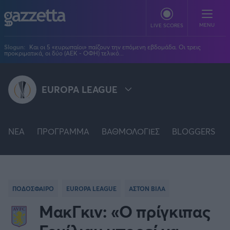
Παράκαμψη προς το κυρίως περιεχόμενο
MENU
LIVE SCORES
Slogun:
Και οι 5 «ευρωπαίοι» παίζουν την επόμενη εβδομάδα. Οι τρεις
προκριματικά, οι δύο (ΑΕΚ - ΟΦΗ) τελικό...
ΠΟΔΟΣΦΑΙΡΟ
EUROPA LEAGUE
Stoiximan Super League
ΜΠΑΣΚΕΤ
Super League 2
Stoiximan GBL
Όλες οι διοργανώσεις
ΒΟΛΕΪ
Champions League
NEA
EuroLeague
ΠΡΟΓΡΑΜΜΑ
ΒΑΘΜΟΛΟΓΙΕΣ
BLOGGERS
Novibet Volley League
ΑΛΛΑ ΣΠΟΡ
STOIXIMAN SUPER LEAGUE
Europa League
Champions League
Volley League Γυναικών
Τένις
PLUS
Conference League
NBA
SUPER LEAGUE 2
Pre League
Χάντμπολ
Πολιτική
Κύπελλο Ελλάδας
Εθνική Μπάσκετ
BLOGGERS
Κύπελλο Ανδρών
ΠΟΔΟΣΦΑΙΡΟ
EUROPA LEAGUE
ΑΣΤΟΝ ΒΙΛΑ
Πόλο
Κοινωνία
Premier League
PREMIER LEAGUE
Elite League
Νίκος Αθανασίου
GMOTION
Κύπελλο Γυναικών
Διεθνή
ΜακΓκιν: «Ο πρίγκιπας
Στίβος
La Liga
Δημήτρης Βέργος
Α1 Γυναικών
GMotion F1
Champions League
Viral
FA CUP
ΠΡΩΤΟΣΕΛΙΔΑ
Γυμναστική
Serie A
Βασίλης Βλαχόπουλος
Κύπελλο Ελλάδος