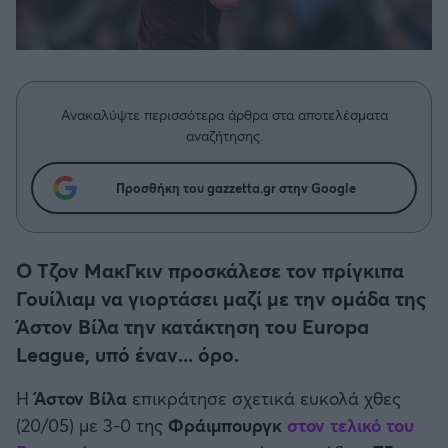
Η μητρότητα στον πάγκο
Δημήτρης Τσορμπατζόγλου
Κύπελλο Γερμανίας
Συνεντεύξεις
Άρης
Μεγάλη μου Αγάπη
Κύπελλο Ελλάδος
Μια Ιστορία από την Πόλη
Λεβαδειακός
Ανακαλύψτε περισσότερα άρθρα στα αποτελέσματα
CHAMPIONS LEAGUE
αναζήτησης.
ΟΦΗ
EUROPA LEAGUE
Προσθήκη του gazzetta.gr στην Google
Βόλος
UEFA NATIONS LEAGUE
Ατρόμητος Αθηνών
Ο Τζον ΜακΓκιν προσκάλεσε τον πρίγκιπα
COPA AMERICA
Γουίλιαμ να γιορτάσει μαζί με την ομάδα της
Κηφισιά
Άστον Βίλα την κατάκτηση του Europa
Μουντιάλ 2026
League, υπό έναν... όρο.
Αστέρας Τρίπολης
EURO
Η
Άστον Βίλα
επικράτησε σχετικά ευκολά χθες
Παναιτωλικός
(20/05) με 3-0 της
Φράιμπουργκ
στον τελικό του
Γ' Εθνική