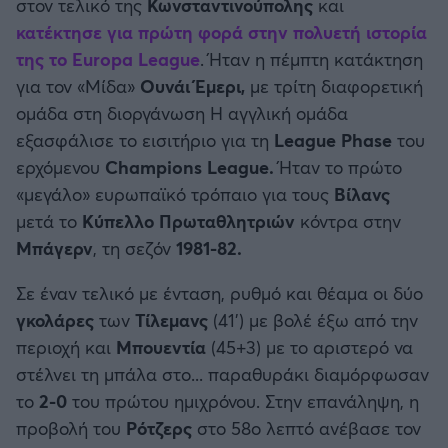
στον τελικό της
Κωνσταντινούπολης
και
Καλαμάτα
κατέκτησε για πρώτη φορά στην πολυετή ιστορία
Προκριματικά MUNDIAL 2026
της το Europa League
. Ήταν η πέμπτη κατάκτηση
Ηρακλής
για τον «Μίδα»
Ουνάι Έμερι,
με τρίτη διαφορετική
Προκριματικά EURO
ομάδα στη διοργάνωση Η αγγλική ομάδα
Μπαρτσελόνα
εξασφάλισε το εισιτήριο για τη
League Phase
του
CONFERENCE LEAGUE
ερχόμενου
Champions League.
Ήταν το πρώτο
Ρεάλ Μαδρίτης
«μεγάλο» ευρωπαϊκό τρόπαιο για τους
Βίλανς
Διεθνή Φιλικά
μετά το
Κύπελλο Πρωταθλητριών
κόντρα στην
Ατλέτικο Μαδρίτης
Μπάγερν
, τη σεζόν
1981-82.
Ποδόσφαιρο Γυναικών
Μάντσεστερ Γιουνάιτεντ
Σε έναν τελικό με ένταση, ρυθμό και θέαμα οι δύο
EFL CUP
γκολάρες
των
Τίλεμανς
(41') με βολέ έξω από την
Μάντσεστερ Σίτι
περιοχή και
Μπουεντία
(45+3) με το αριστερό να
COPA AFRICA
στέλνει τη μπάλα στο... παραθυράκι διαμόρφωσαν
Λίβερπουλ
το
2-0
του πρώτου ημιχρόνου. Στην επανάληψη, η
MLS
προβολή του
Ρότζερς
στο 58ο λεπτό ανέβασε τον
Τσέλσι