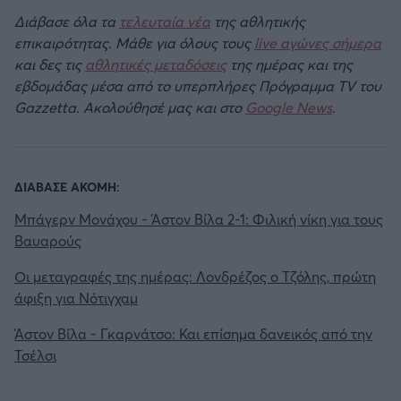
Διάβασε όλα τα
τελευταία νέα
της αθλητικής
επικαιρότητας. Μάθε για όλους τους
live αγώνες σήμερα
και δες τις
αθλητικές μεταδόσεις
της ημέρας και της
εβδομάδας μέσα από το υπερπλήρες Πρόγραμμα TV του
Gazzetta. Ακολούθησέ μας και στο
Google News
.
ΔΙΑΒΑΣΕ ΑΚΟΜΗ:
Μπάγερν Μονάχου - Άστον Βίλα 2-1: Φιλική νίκη για τους
Βαυαρούς
Οι μεταγραφές της ημέρας: Λονδρέζος ο Τζόλης, πρώτη
άφιξη για Νότιγχαμ
Άστον Βίλα - Γκαρνάτσο: Και επίσημα δανεικός από την
Τσέλσι