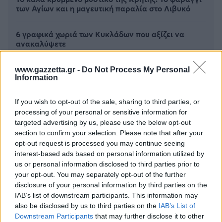
των Αγίων και η μαγευτική παραλία στο Λιβυκό
6 γραφικά χωριά των Κυκλάδων που αξίζει να
ανακαλύψετε
www.gazzetta.gr -
Do Not Process My Personal
Information
If you wish to opt-out of the sale, sharing to third parties, or
processing of your personal or sensitive information for
targeted advertising by us, please use the below opt-out
section to confirm your selection. Please note that after your
opt-out request is processed you may continue seeing
interest-based ads based on personal information utilized by
us or personal information disclosed to third parties prior to
your opt-out. You may separately opt-out of the further
disclosure of your personal information by third parties on the
IAB’s list of downstream participants. This information may
also be disclosed by us to third parties on the
IAB’s List of
Downstream Participants
that may further disclose it to other