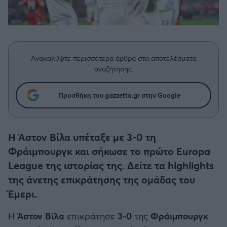
Η μητρότητα στον πάγκο
Δημήτρης Τσορμπατζόγλου
Κύπελλο Γερμανίας
Συνεντεύξεις
Άρης
Μεγάλη μου Αγάπη
Κύπελλο Ελλάδος
Μια Ιστορία από την Πόλη
Λεβαδειακός
Ανακαλύψτε περισσότερα άρθρα στα αποτελέσματα
CHAMPIONS LEAGUE
αναζήτησης.
ΟΦΗ
EUROPA LEAGUE
Προσθήκη του gazzetta.gr στην Google
Βόλος
UEFA NATIONS LEAGUE
Ατρόμητος Αθηνών
Η Άστον Βίλα υπέταξε με 3-0 τη
COPA AMERICA
Φράιμπουργκ και σήκωσε το πρώτο Europa
Κηφισιά
League της ιστορίας της. Δείτε τα highlights
Μουντιάλ 2026
της άνετης επικράτησης της ομάδας του
Αστέρας Τρίπολης
Έμερι.
EURO
Παναιτωλικός
Η
Άστον Βίλα
επικράτησε
3-0
της
Φράιμπουργκ
Γ' Εθνική