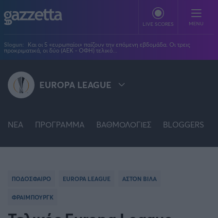
Παράκαμψη προς το κυρίως περιεχόμενο
MENU
LIVE SCORES
Slogun:
Και οι 5 «ευρωπαίοι» παίζουν την επόμενη εβδομάδα. Οι τρεις
προκριματικά, οι δύο (ΑΕΚ - ΟΦΗ) τελικό...
ΠΟΔΟΣΦΑΙΡΟ
EUROPA LEAGUE
Stoiximan Super League
ΜΠΑΣΚΕΤ
Super League 2
Stoiximan GBL
Όλες οι διοργανώσεις
ΒΟΛΕΪ
Champions League
NEA
EuroLeague
ΠΡΟΓΡΑΜΜΑ
ΒΑΘΜΟΛΟΓΙΕΣ
BLOGGERS
Novibet Volley League
ΑΛΛΑ ΣΠΟΡ
STOIXIMAN SUPER LEAGUE
Europa League
Champions League
Volley League Γυναικών
Τένις
PLUS
Conference League
NBA
SUPER LEAGUE 2
Pre League
Χάντμπολ
Πολιτική
Κύπελλο Ελλάδας
Εθνική Μπάσκετ
BLOGGERS
Κύπελλο Ανδρών
ΠΟΔΟΣΦΑΙΡΟ
EUROPA LEAGUE
ΑΣΤΟΝ ΒΙΛΑ
Πόλο
Κοινωνία
Premier League
PREMIER LEAGUE
Elite League
Νίκος Αθανασίου
GMOTION
Κύπελλο Γυναικών
Διεθνή
Στίβος
La Liga
ΦΡΑΙΜΠΟΥΡΓΚ
Δημήτρης Βέργος
Α1 Γυναικών
GMotion F1
Champions League
Viral
FA CUP
ΠΡΩΤΟΣΕΛΙΔΑ
Γυμναστική
Serie A
Βασίλης Βλαχόπουλος
Κύπελλο Ελλάδος