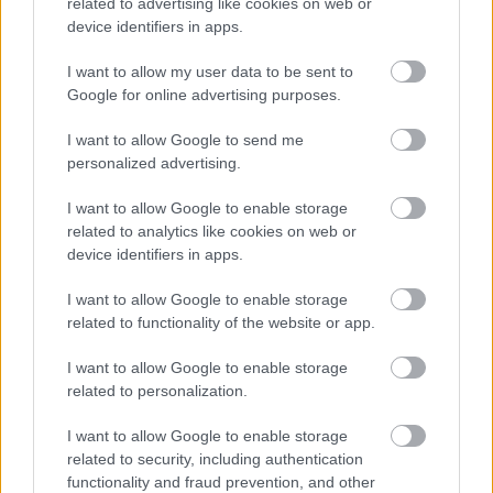
related to advertising like cookies on web or
device identifiers in apps.
I want to allow my user data to be sent to
Google for online advertising purposes.
I want to allow Google to send me
Νέο Χωροταξικό Τουρισμού: Οι νέες «κόκκινες
personalized advertising.
γραμμές» για το περιβάλλον
I want to allow Google to enable storage
related to analytics like cookies on web or
Τράπεζες: Στα 55,5 εκατ. ευρώ ο λογαριασμός από
device identifiers in apps.
τα δάνεια του ν. Κατσέλη
I want to allow Google to enable storage
Τα ανοιχτά μέτωπα για την ενίσχυση της ελληνικής
related to functionality of the website or app.
βιομηχανίας
I want to allow Google to enable storage
related to personalization.
I want to allow Google to enable storage
related to security, including authentication
functionality and fraud prevention, and other