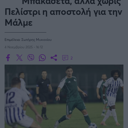
Μπακασέτα, αλλά χωρίς
Οδηγός F1
CEV Cup
Τεχνολογία
Παναγιώτης Δαλαταριώφ
Κολύμβηση
ΑΘΛΗΤΙΚΕΣ ΜΕΤΑΔΟΣΕΙΣ
Bundesliga
EuroCup
Πελίστρι η αποστολή για την
GMotion WRC
SERIE A
Υγεία
Challenge Cup
Ανδρέας Δημάτος
Μπιτς Βόλεϊ
Ligue 1
Mundobasket
GMotion MotoGP
LIVE SCORE
Μάλμε
Showbiz
Αντώνης Καλκαβούρας
Κύπελλο Ιταλίας
Ιστιοπλοΐα
Basketaki
Εθνική Ελλάδος
GWOMEN
Αντώνης Καρπετόπουλος
Eurobasket
Κωπηλασία
Μουντιάλ 2026
Δημήτρης Κατσιώνης
LA LIGA
Επιμέλεια:
Σωτήρης Μυκονίου
ΑΘΛΗΤΙΚΗ ΗΧΩ
Ξιφασκία
Wyscout Analysis
Γιώργος Κούβαρης
4 Νοεμβρίου 2025 - 16:12
ΕΚΠΟΜΠΕΣ
Σκοποβολή
Ευρώπη
COPA DEL REY
Κώστας Νικολακόπουλος
2
GALACTICOS BY INTERWETTEN
Κόσμος
Πάλη
ΟΜΑΔΕΣ
Γιάννης Πάλλας
GAZZ FLOOR BY NOVIBET
BUNDESLIGA
Νίκος Παπαδογιάννης
Τάε κβον ντο
ΑΕΚ
PODCASTS
POLE POSITION BY ALLWYN
Γιώργος Σακελλαρίου
Τζούντο
ΣΠΛΙΤ
LIGUE 1
OLD SCHOOL
GAZZETTA ACTS
Γιάννης Σερέτης
Ολυμπιακός
Πινγκ - πονγκ
Transfer Stories
ΜΕΤΑΒΙΒΑΣΗ BY NOVIBET
Gazzetta For Her
Σταύρος Σουντουλίδης
GAZZETTA SPECIALS
gMotion
SüPER LIG
Μαχητικά Αθλήματα
Θέμα Ισότητας
Δημήτρης Τομαράς
ΠΑΟΚ
Unique
Πυγμαχία
Για τον Αλέξανδρο
Γιώργος Τσακίρης
Wyscout Analysis
PREMIER LEAGUE Ρωσίας
Άρση Βαρών
#GiatonAlki
Παναθηναϊκός
Μιχάλης Τσαμπάς
InStat Analysis