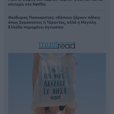
επιτυχία στο Netflix;
Θεόδωρος Παπακώστας: «Κάποιοι ξέρουν πόλεις
όπως Συρακούσες ή Τάραντας, αλλά η Μεγάλη
Ελλάδα παραμένει άγνωστη»