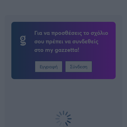
Για να προσθέσεις το σχόλιο
σου πρέπει να συνδεθείς
στο my gazzetta!
Εγγραφή
Σύνδεση