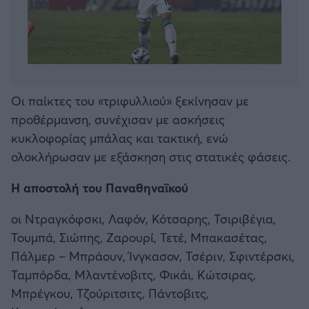
Οι παίκτες του «τριφυλλιού» ξεκίνησαν με
προθέρμανση, συνέχισαν με ασκήσεις
κυκλοφορίας μπάλας και τακτική, ενώ
ολοκλήρωσαν με εξάσκηση στις στατικές φάσεις.
Η αποστολή του Παναθηναϊκού
οι Ντραγκόφσκι, Λαφόν, Κότσαρης, Τσιριβέγια,
Τουμπά, Σιώπης, Ζαρουρί, Τετέ, Μπακασέτας,
Πάλμερ – Μπράουν, Ίνγκασον, Τσέριν, Σφιντέρσκι,
Ταμπόρδα, Μλαντένοβιτς, Φικάι, Κώτσιρας,
Μπρέγκου, Τζούριτσιτς, Πάντοβιτς,