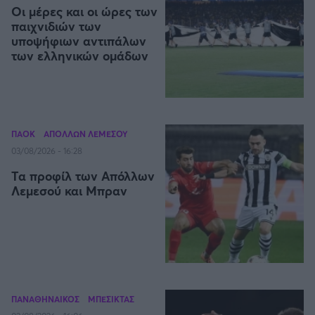
Οι μέρες και οι ώρες των
παιχνιδιών των
υποψήφιων αντιπάλων
των ελληνικών ομάδων
ΠΑΟΚ
ΑΠΟΛΛΩΝ ΛΕΜΕΣΟΥ
03/08/2026 - 16:28
Τα προφίλ των Απόλλων
Λεμεσού και Μπραν
ΠΑΝΑΘΗΝΑΙΚΟΣ
ΜΠΕΣΙΚΤΑΣ