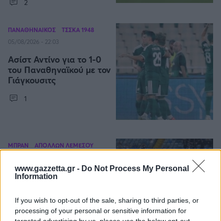
2
ΠΑΝΑΘΗΝΑΙΚΟΣ
ΤΣΣΚΑ 1948
05/08/2026 - 22:03
Ασίστ Αντίνο για το 1-0
του Παναθηναϊκού με τον
Γιάγκουσιτς
1
ΜΠΡΑΝ
ΑΠΟΛΛΩΝ ΛΕΜΕΣΟΥ
05/08/2026 - 21:54
www.gazzetta.gr -
Do Not Process My Personal
Ο Απόλλων Λεμεσού
Information
πήρε προβάδισμα
πρόκρισης κόντρα στην
If you wish to opt-out of the sale, sharing to third parties, or
Μπραν, στο ζευγάρι που
processing of your personal or sensitive information for
ενδιαφέρει τον ΠΑΟΚ!
targeted advertising by us, please use the below opt-out