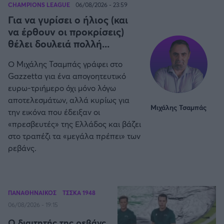
Οδηγός F1
CEV Cup
Τεχνολογία
CHAMPIONS LEAGUE
06/08/2026 - 23:59
Παναγιώτης Δαλαταριώφ
Κολύμβηση
ΑΘΛΗΤΙΚΕΣ ΜΕΤΑΔΟΣΕΙΣ
Bundesliga
EuroCup
GMotion WRC
SERIE A
Για να γυρίσει ο ήλιος (και
Υγεία
Challenge Cup
Ανδρέας Δημάτος
Μπιτς Βόλεϊ
Ligue 1
Mundobasket
να έρθουν οι προκρίσεις)
GMotion MotoGP
LIVE SCORE
Showbiz
Αντώνης Καλκαβούρας
θέλει δουλειά πολλή...
Κύπελλο Ιταλίας
Ιστιοπλοΐα
Basketaki
Εθνική Ελλάδος
GWOMEN
Αντώνης Καρπετόπουλος
Eurobasket
Κωπηλασία
Ο Μιχάλης Τσαμπάς γράφει στο
Μουντιάλ 2026
Δημήτρης Κατσιώνης
LA LIGA
ΑΘΛΗΤΙΚΗ ΗΧΩ
Gazzetta για ένα απογοητευτικό
Ξιφασκία
Wyscout Analysis
Γιώργος Κούβαρης
ευρω-τριήμερο όχι μόνο λόγω
ΕΚΠΟΜΠΕΣ
Σκοποβολή
Ευρώπη
COPA DEL REY
Κώστας Νικολακόπουλος
αποτελεσμάτων, αλλά κυρίως για
GALACTICOS BY INTERWETTEN
Μιχάλης Τσαμπάς
Κόσμος
Πάλη
ΟΜΑΔΕΣ
την εικόνα που έδειξαν οι
Γιάννης Πάλλας
GAZZ FLOOR BY NOVIBET
BUNDESLIGA
«πρεσβευτές» της Ελλάδος και βάζει
Νίκος Παπαδογιάννης
Τάε κβον ντο
ΑΕΚ
PODCASTS
στο τραπέζι τα «μεγάλα πρέπει» των
POLE POSITION BY ALLWYN
Γιώργος Σακελλαρίου
Τζούντο
ΣΠΛΙΤ
ρεβάνς.
LIGUE 1
OLD SCHOOL
GAZZETTA ACTS
Γιάννης Σερέτης
Ολυμπιακός
Πινγκ - πονγκ
Transfer Stories
ΜΕΤΑΒΙΒΑΣΗ BY NOVIBET
Gazzetta For Her
Σταύρος Σουντουλίδης
GAZZETTA SPECIALS
gMotion
SüPER LIG
Μαχητικά Αθλήματα
Θέμα Ισότητας
Δημήτρης Τομαράς
ΠΑΟΚ
Unique
Πυγμαχία
ΠΑΝΑΘΗΝΑΙΚΟΣ
ΤΣΣΚΑ 1948
Για τον Αλέξανδρο
Γιώργος Τσακίρης
Wyscout Analysis
PREMIER LEAGUE Ρωσίας
06/08/2026 - 19:15
Άρση Βαρών
#GiatonAlki
Παναθηναϊκός
Μιχάλης Τσαμπάς
InStat Analysis
Ο διαιτητής της ρεβάνς