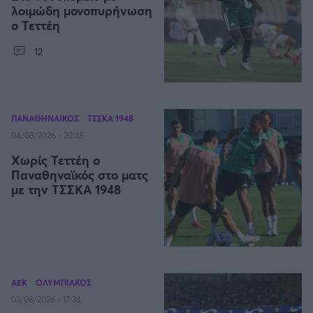
λοιμώδη μονοπυρήνωση
ο Τεττέη
12
ΠΑΝΑΘΗΝΑΙΚΟΣ
ΤΣΣΚΑ 1948
04/08/2026 - 20:45
Χωρίς Τεττέη ο
Παναθηναϊκός στο ματς
με την ΤΣΣΚΑ 1948
ΑΕΚ
ΟΛΥΜΠΙΑΚΟΣ
03/08/2026 - 17:34