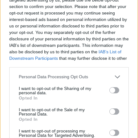
section to confirm your selection. Please note that after your
opt-out request is processed you may continue seeing
interest-based ads based on personal information utilized by
ΠΑΝΑΘΗΝΑΙΚΟΣ
ΤΣΣΚΑ 1948
us or personal information disclosed to third parties prior to
your opt-out. You may separately opt-out of the further
05/08/2026 - 21:54
disclosure of your personal information by third parties on the
Στο ΟΑΚΑ ο Λιβάι
IAB’s list of downstream participants. This information may
Γκαρσία, αποθεώθηκε
also be disclosed by us to third parties on the
IAB’s List of
από φίλους του
Downstream Participants
that may further disclose it to other
Παναθηναϊκού (vid)
third parties.
1
Please note that this website/app uses one or more Google
Personal Data Processing Opt Outs
services and may gather and store information including but
not limited to your visit or usage behaviour. You may click to
I want to opt-out of the Sharing of my
personal data.
grant or deny consent to Google and its third-party tags to
ΠΑΝΑΘΗΝΑΙΚΟΣ
ΤΣΣΚΑ 1948
Opted In
use your data for below specified purposes in below Google
05/08/2026 - 21:42
consent section.
I want to opt-out of the Sale of my
Personal Data.
Ρίγη συγκίνησης στο
Opted In
ΟΑΚΑ κι ενός λεπτού
σιγή για τους
I want to opt-out of processing my
αδικοχαμένους
Personal Data for Targeted Advertising.