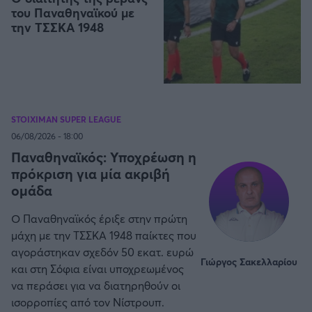
Η μητρότητα στον πάγκο
Δημήτρης Τσορμπατζόγλου
Κύπελλο Γερμανίας
Συνεντεύξεις
του Παναθηναϊκού με
Άρης
την ΤΣΣΚΑ 1948
Μεγάλη μου Αγάπη
Κύπελλο Ελλάδος
Μια Ιστορία από την Πόλη
Λεβαδειακός
CHAMPIONS LEAGUE
ΟΦΗ
EUROPA LEAGUE
STOIXIMAN SUPER LEAGUE
Βόλος
06/08/2026 - 18:00
Παναθηναϊκός: Υποχρέωση η
UEFA NATIONS LEAGUE
Ατρόμητος Αθηνών
πρόκριση για μία ακριβή
ομάδα
COPA AMERICA
Κηφισιά
Ο Παναθηναϊκός έριξε στην πρώτη
Μουντιάλ 2026
μάχη με την ΤΣΣΚΑ 1948 παίκτες που
Αστέρας Τρίπολης
αγοράστηκαν σχεδόν 50 εκατ. ευρώ
Γιώργος Σακελλαρίου
EURO
και στη Σόφια είναι υποχρεωμένος
Παναιτωλικός
να περάσει για να διατηρηθούν οι
ισορροπίες από τον Νίστρουπ.
Γ' Εθνική