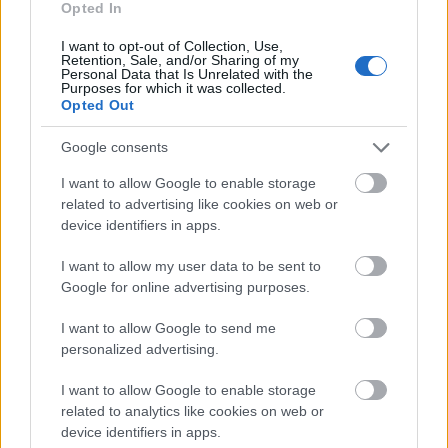
Opted In
πυροσβέστες (vid+pic)
I want to opt-out of Collection, Use,
Retention, Sale, and/or Sharing of my
Personal Data that Is Unrelated with the
Purposes for which it was collected.
ΠΑΝΑΘΗΝΑΙΚΟΣ
ΤΣΣΚΑ 1948
Opted Out
05/08/2026 - 21:34
Google consents
Απρόοπτο με τα μπεκ
στο ΟΑΚΑ, έγινε...
I want to allow Google to enable storage
λούτσα ο Νίνης (vid)
related to advertising like cookies on web or
device identifiers in apps.
I want to allow my user data to be sent to
Google for online advertising purposes.
I want to allow Google to send me
ΠΑΝΑΘΗΝΑΙΚΟΣ
ΤΣΣΚΑ 1948
personalized advertising.
05/08/2026 - 20:18
I want to allow Google to enable storage
Η ενδεκάδα του
related to analytics like cookies on web or
Παναθηναϊκού στο ματς
device identifiers in apps.
με την ΤΣΣΚΑ 1948