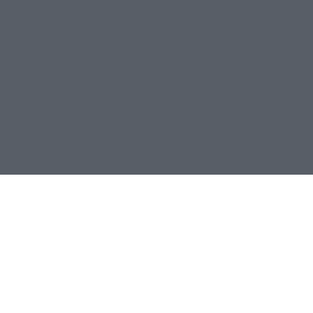
FOLLOW US