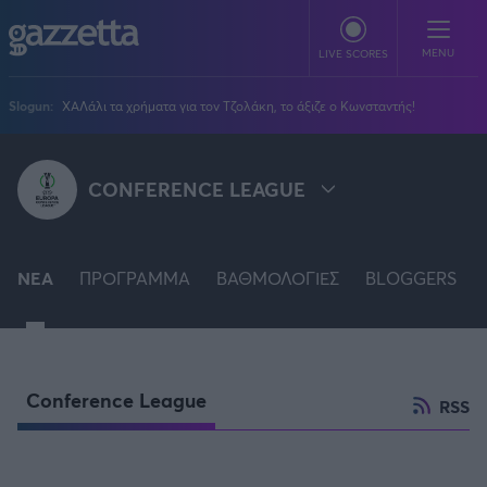
Παράκαμψη προς το κυρίως περιεχόμενο
MENU
LIVE SCORES
Slogun:
ΧΑΛάλι τα χρήματα για τον Τζολάκη, το άξιζε ο Κωνσταντής!
ΠΟΔΟΣΦΑΙΡΟ
CONFERENCE LEAGUE
Stoiximan Super League
ΜΠΑΣΚΕΤ
Super League 2
Stoiximan GBL
Όλες οι διοργανώσεις
ΒΟΛΕΪ
Champions League
NEA
EuroLeague
ΠΡΟΓΡΑΜΜΑ
ΒΑΘΜΟΛΟΓΙΕΣ
BLOGGERS
Novibet Volley League
ΑΛΛΑ ΣΠΟΡ
STOIXIMAN SUPER LEAGUE
Europa League
Champions League
Volley League Γυναικών
Τένις
PLUS
Conference League
NBA
SUPER LEAGUE 2
Pre League
Χάντμπολ
Πολιτική
Κύπελλο Ελλάδας
Εθνική Μπάσκετ
BLOGGERS
Κύπελλο Ανδρών
Conference League
Πόλο
Κοινωνία
RSS
Premier League
PREMIER LEAGUE
Elite League
Νίκος Αθανασίου
GMOTION
Κύπελλο Γυναικών
Διεθνή
Στίβος
La Liga
Δημήτρης Βέργος
Α1 Γυναικών
GMotion F1
Champions League
Viral
FA CUP
ΠΡΩΤΟΣΕΛΙΔΑ
Γυμναστική
Serie A
Βασίλης Βλαχόπουλος
Κύπελλο Ελλάδος