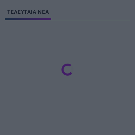
ΤΕΛΕΥΤΑΙΑ ΝΕΑ