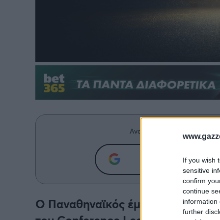
Ανακαλύψτε περισσότερα άρ
www.gazze
Προσθήκη του g
If you wish 
sensitive in
confirm you
continue se
Ο Παναθηναϊκός έμαθε τον αντίπα
information 
further disc
του Conference League.