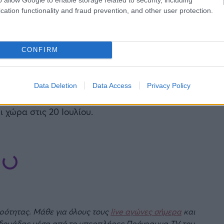
cation functionality and fraud prevention, and other user protection.
CONFIRM
ιού» θα γίνει στις
23
του
Ιουλίου
εκτός έδρας
και
κείνο (σσ το τριφύλλι) κατορθώσει να περάσει, τότε
Data Deletion
Data Access
Privacy Policy
ενη κλήρωση για τον τρίτο γύρο των
 χώρα στις 20 Ιουλίου.
ιρότητας. Μάθε για όλους τους
live αγώνες σήμερα
και
βδομάδας μέσα από το υπερπλήρες Πρόγραμμα TV του