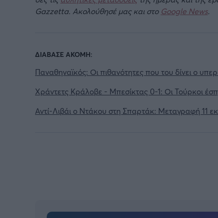
Gazzetta. Ακολούθησέ μας και στο
Google News
.
ΔΙΑΒΑΣΕ ΑΚΟΜΗ:
Παναθηναϊκός: Οι πιθανότητες που του δίνει ο υπε
Χράντετς Κράλοβε - Μπεσίκτας 0-1: Οι Τούρκοι έσ
Αντί-Λιβάι ο Ντάκου στη Σπαρτάκ: Μεταγραφή 11 εκ