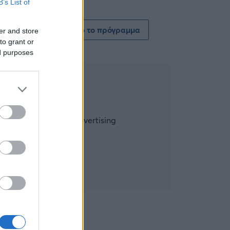
B’s List of
Δείτε όλο το πρόγραμμα
er and store
to grant or
ed purposes