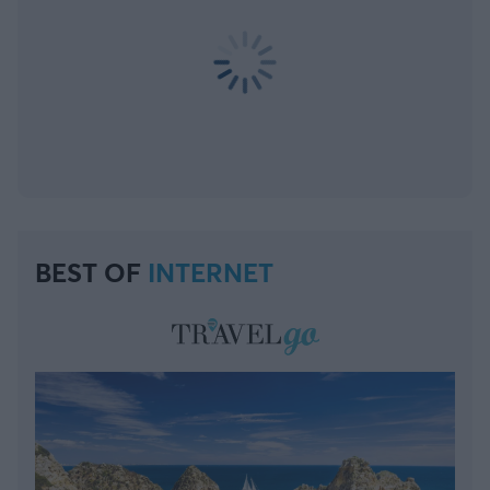
BEST OF
INTERNET