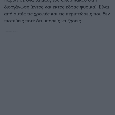
διοργάνωση (εντός και εκτός έδρας φυσικά). Είναι
από αυτές τις χρονιές και τις περιπτώσεις που δεν
πιστεύεις ποτέ ότι μπορείς να ζήσεις.