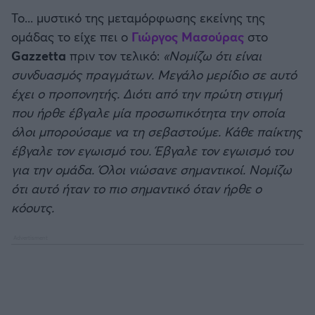
Το... μυστικό της μεταμόρφωσης εκείνης της
ομάδας το είχε πει ο
Γιώργος Μασούρας
στο
Gazzetta
πριν τον τελικό:
«Νομίζω ότι είναι
συνδυασμός πραγμάτων. Μεγάλο μερίδιο σε αυτό
έχει ο προπονητής. Διότι από την πρώτη στιγμή
που ήρθε έβγαλε μία προσωπικότητα την οποία
όλοι μπορούσαμε να τη σεβαστούμε. Κάθε παίκτης
έβγαλε τον εγωισμό του. Έβγαλε τον εγωισμό του
για την ομάδα. Όλοι νιώσανε σημαντικοί. Νομίζω
ότι αυτό ήταν το πιο σημαντικό όταν ήρθε ο
κόουτς.