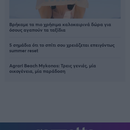
Βρήκαμε τα πιο χρήσιμα καλοκαιρινά δώρα για
όσους αγαπούν τα ταξίδια
5 σημάδια ότι το σπίτι σου χρειάζεται επειγόντως
summer reset
Agrari Beach Mykonos: Τρεις γενιές, μία
οικογένεια, μία παράδοση