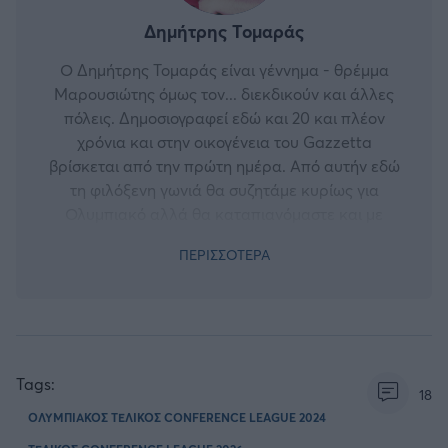
Δημήτρης Τομαράς
Ο Δημήτρης Τομαράς είναι γέννημα - θρέμμα
Μαρουσιώτης όμως τον... διεκδικούν και άλλες
πόλεις. Δημοσιογραφεί εδώ και 20 και πλέον
χρόνια και στην οικογένεια του Gazzetta
βρίσκεται από την πρώτη ημέρα. Από αυτήν εδώ
τη φιλόξενη γωνιά θα συζητάμε κυρίως για
Ολυμπιακό αλλά θα καταπιανόμαστε και με
αρκετά ακόμα θέματα.
ΠΕΡΙΣΣΟΤΕΡΑ
Tags:
18
ΟΛΥΜΠΙΑΚΟΣ ΤΕΛΙΚΟΣ CONFERENCE LEAGUE 2024