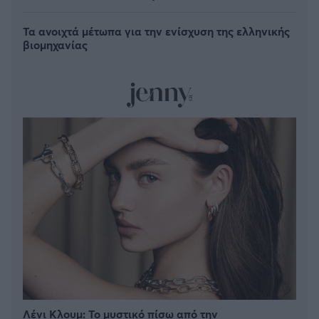
Τα ανοιχτά μέτωπα για την ενίσχυση της ελληνικής
βιομηχανίας
Λένι Κλουμ: Το μυστικό πίσω από την