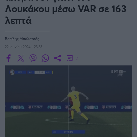
Οδηγός F1
CEV Cup
Τεχνολογία
Λουκάκου μέσω VAR σε 163
Παναγιώτης Δαλαταριώφ
Κολύμβηση
ΑΘΛΗΤΙΚΕΣ ΜΕΤΑΔΟΣΕΙΣ
Bundesliga
EuroCup
GMotion WRC
SERIE A
Υγεία
Challenge Cup
Ανδρέας Δημάτος
λεπτά
Μπιτς Βόλεϊ
Ligue 1
Mundobasket
GMotion MotoGP
LIVE SCORE
Showbiz
Αντώνης Καλκαβούρας
Κύπελλο Ιταλίας
Ιστιοπλοΐα
Basketaki
Εθνική Ελλάδος
GWOMEN
Αντώνης Καρπετόπουλος
Eurobasket
Κωπηλασία
Βασίλης Μπαλατσός
Μουντιάλ 2026
Δημήτρης Κατσιώνης
LA LIGA
ΑΘΛΗΤΙΚΗ ΗΧΩ
Ξιφασκία
22 Ιουνίου 2024 - 23:33
Wyscout Analysis
Γιώργος Κούβαρης
ΕΚΠΟΜΠΕΣ
Σκοποβολή
2
Ευρώπη
COPA DEL REY
Κώστας Νικολακόπουλος
GALACTICOS BY INTERWETTEN
Κόσμος
Πάλη
ΟΜΑΔΕΣ
Γιάννης Πάλλας
GAZZ FLOOR BY NOVIBET
BUNDESLIGA
Νίκος Παπαδογιάννης
Τάε κβον ντο
ΑΕΚ
PODCASTS
POLE POSITION BY ALLWYN
Γιώργος Σακελλαρίου
Τζούντο
ΣΠΛΙΤ
LIGUE 1
OLD SCHOOL
GAZZETTA ACTS
Γιάννης Σερέτης
Ολυμπιακός
Πινγκ - πονγκ
Transfer Stories
ΜΕΤΑΒΙΒΑΣΗ BY NOVIBET
Gazzetta For Her
Σταύρος Σουντουλίδης
GAZZETTA SPECIALS
gMotion
SüPER LIG
Μαχητικά Αθλήματα
Θέμα Ισότητας
Δημήτρης Τομαράς
ΠΑΟΚ
Unique
Πυγμαχία
Για τον Αλέξανδρο
Γιώργος Τσακίρης
Wyscout Analysis
PREMIER LEAGUE Ρωσίας
Άρση Βαρών
#GiatonAlki
Παναθηναϊκός
Μιχάλης Τσαμπάς
InStat Analysis