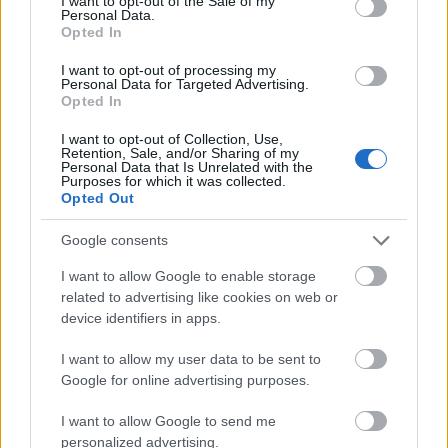
I want to opt-out of the Sale of my
σου πρέπει να συνδεθείς
Personal Data.
Opted In
στο my gazzetta!
I want to opt-out of processing my
Personal Data for Targeted Advertising.
Opted In
Εγγραφή
Σύνδεση
I want to opt-out of Collection, Use,
Retention, Sale, and/or Sharing of my
Personal Data that Is Unrelated with the
Purposes for which it was collected.
Opted Out
Google consents
I want to allow Google to enable storage
related to advertising like cookies on web or
device identifiers in apps.
I want to allow my user data to be sent to
Google for online advertising purposes.
I want to allow Google to send me
personalized advertising.