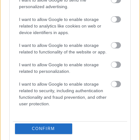
personalized advertising.
I want to allow Google to enable storage
related to analytics like cookies on web or
device identifiers in apps.
I want to allow Google to enable storage
related to functionality of the website or app.
ΔΙΕΘΝΗ ΦΙΛΙΚΑ Τελευταία Νέα
I want to allow Google to enable storage
related to personalization.
I want to allow Google to enable storage
related to security, including authentication
functionality and fraud prevention, and other
user protection.
ΣΤΟΙΧΗΜΑ LIVE CASINO
CONFIRM
bet365