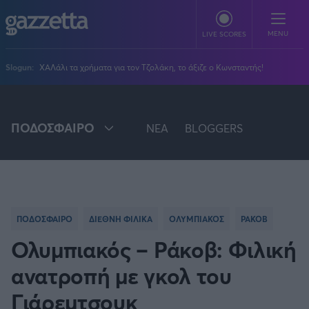
Παράκαμψη προς το κυρίως περιεχόμενο
MENU
LIVE SCORES
Slogun:
ΧΑΛάλι τα χρήματα για τον Τζολάκη, το άξιζε ο Κωνσταντής!
ΠΟΔΟΣΦΑΙΡΟ
Stoiximan Super League
ΠΟΔΟΣΦΑΙΡΟ
NEA
BLOGGERS
ΜΠΑΣΚΕΤ
Super League 2
Stoiximan GBL
Όλες οι διοργανώσεις
ΒΟΛΕΪ
Champions League
EuroLeague
Novibet Volley League
ΑΛΛΑ ΣΠΟΡ
STOIXIMAN SUPER LEAGUE
Europa League
Champions League
Volley League Γυναικών
Τένις
PLUS
Conference League
NBA
ΠΟΔΟΣΦΑΙΡΟ
ΔΙΕΘΝΗ ΦΙΛΙΚΑ
ΟΛΥΜΠΙΑΚΟΣ
ΡΑΚΟΒ
SUPER LEAGUE 2
Pre League
Χάντμπολ
Πολιτική
Κύπελλο Ελλάδας
Εθνική Μπάσκετ
Ολυμπιακός – Ράκοβ: Φιλική
BLOGGERS
Κύπελλο Ανδρών
Πόλο
Κοινωνία
Premier League
PREMIER LEAGUE
Elite League
Νίκος Αθανασίου
ανατροπή με γκολ του
GMOTION
Κύπελλο Γυναικών
Διεθνή
Στίβος
La Liga
Δημήτρης Βέργος
Α1 Γυναικών
GMotion F1
Champions League
Γιάρεμτσουκ
Viral
FA CUP
ΠΡΩΤΟΣΕΛΙΔΑ
Γυμναστική
Serie A
Βασίλης Βλαχόπουλος
Κύπελλο Ελλάδος