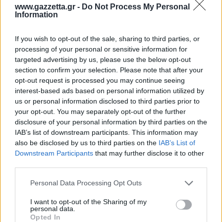
www.gazzetta.gr -
Do Not Process My Personal
Διάβασε όλα τα
τελευταία νέα
της αθλητικής
Information
επικαιρότητας. Μάθε για όλους τους
live αγώνες σήμερα
και δες τις
αθλητικές μεταδόσεις
της ημέρας και της
If you wish to opt-out of the sale, sharing to third parties, or
εβδομάδας μέσα από το υπερπλήρες Πρόγραμμα TV του
processing of your personal or sensitive information for
Gazzetta. Ακολούθησέ μας και στο
Google News
.
targeted advertising by us, please use the below opt-out
section to confirm your selection. Please note that after your
opt-out request is processed you may continue seeing
interest-based ads based on personal information utilized by
ΔΙΑΒΑΣΕ ΑΚΟΜΗ:
us or personal information disclosed to third parties prior to
your opt-out. You may separately opt-out of the further
Ολυμπιακός: Η προσπάθεια για Πουέρτα και η
disclosure of your personal information by third parties on the
περίπτωση του Μονκαντά, που υπήρξε στέλεχος της
IAB’s list of downstream participants. This information may
Μίλαν
also be disclosed by us to third parties on the
IAB’s List of
Downstream Participants
that may further disclose it to other
Ακράμ Μπουράς: Ολυμπιακός - Μπλέκουν τους
third parties.
Πειραιώτες με τον Αλγερινό μέσο
Please note that this website/app uses one or more Google
Personal Data Processing Opt Outs
services and may gather and store information including but
Ολυμπιακός: Οι Ιταλοί στέλνουν επιθετικό της Ρίο Άβε
not limited to your visit or usage behaviour. You may click to
I want to opt-out of the Sharing of my
personal data.
grant or deny consent to Google and its third-party tags to
Opted In