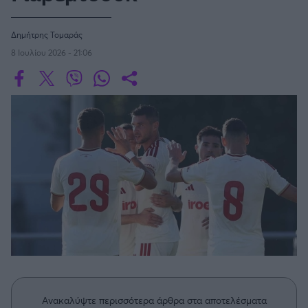
Οδηγός F1
CEV Cup
Τεχνολογία
Παναγιώτης Δαλαταριώφ
Κολύμβηση
ΑΘΛΗΤΙΚΕΣ ΜΕΤΑΔΟΣΕΙΣ
Bundesliga
EuroCup
GMotion WRC
SERIE A
Υγεία
Challenge Cup
Ανδρέας Δημάτος
Δημήτρης Τομαράς
Μπιτς Βόλεϊ
Ligue 1
Mundobasket
GMotion MotoGP
LIVE SCORE
Showbiz
Αντώνης Καλκαβούρας
8 Ιουλίου 2026 - 21:06
Κύπελλο Ιταλίας
Ιστιοπλοΐα
Basketaki
Εθνική Ελλάδος
GWOMEN
Αντώνης Καρπετόπουλος
Eurobasket
Κωπηλασία
Μουντιάλ 2026
Δημήτρης Κατσιώνης
LA LIGA
ΑΘΛΗΤΙΚΗ ΗΧΩ
Ξιφασκία
Wyscout Analysis
Γιώργος Κούβαρης
ΕΚΠΟΜΠΕΣ
Σκοποβολή
Ευρώπη
COPA DEL REY
Κώστας Νικολακόπουλος
GALACTICOS BY INTERWETTEN
Κόσμος
Πάλη
ΟΜΑΔΕΣ
Γιάννης Πάλλας
GAZZ FLOOR BY NOVIBET
BUNDESLIGA
Νίκος Παπαδογιάννης
Τάε κβον ντο
ΑΕΚ
PODCASTS
POLE POSITION BY ALLWYN
Γιώργος Σακελλαρίου
Τζούντο
ΣΠΛΙΤ
LIGUE 1
OLD SCHOOL
GAZZETTA ACTS
Γιάννης Σερέτης
Ολυμπιακός
Πινγκ - πονγκ
Transfer Stories
ΜΕΤΑΒΙΒΑΣΗ BY NOVIBET
Gazzetta For Her
Σταύρος Σουντουλίδης
GAZZETTA SPECIALS
gMotion
SüPER LIG
Μαχητικά Αθλήματα
Θέμα Ισότητας
Δημήτρης Τομαράς
ΠΑΟΚ
Unique
Πυγμαχία
Για τον Αλέξανδρο
Γιώργος Τσακίρης
Wyscout Analysis
PREMIER LEAGUE Ρωσίας
Άρση Βαρών
#GiatonAlki
Παναθηναϊκός
Μιχάλης Τσαμπάς
InStat Analysis
Ανακαλύψτε περισσότερα άρθρα στα αποτελέσματα