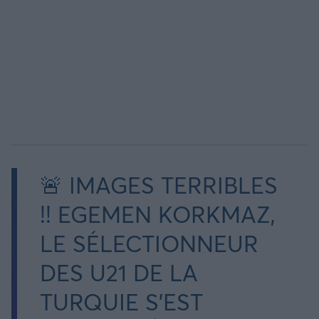
🚨 IMAGES TERRIBLES
!! EGEMEN KORKMAZ,
LE SÉLECTIONNEUR
DES U21 DE LA
TURQUIE S’EST