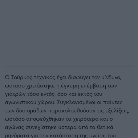
EREDIVISIE
Άρσεναλ
CYPRUS LEAGUE BY STOIXIMAN
Γιουβέντους
Παγκόσμιο Κύπελλο Συλλόγων 2025
Μίλαν
LIGA PORTUGAL BETCLIC
Ίντερ
Α' Εθνική Γυναικών
Ο Τούρκος τεχνικός έχει διαφύγει τον κίνδυνο,
Μπάγερν Μονάχου
ωστόσο χρειάστηκε η έγκυρη επέμβαση των
SUPER CUP Ελλάδας
γιατρών τόσο εντός, όσο και εκτός του
Παρί Σεν Ζερμέν
αγωνιστικού χώρου. Συγκλονισμένοι οι παίκτες
των δύο ομάδων παρακολουθούσαν τις εξελίξεις,
ωστόσο αποφεύχθηκαν τα χειρότερα και ο
αγώνας συνεχίστηκε ύστερα από τα θετικά
μηνύματα για την κατάσταση της υγείας του