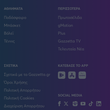
ΑΘΛΗΜΑΤΑ
ΠΕΡΙΣΣΟΤΕΡΑ
Ποδόσφαιρο
Πρωτοσέλιδα
Μπάσκετ
gMotion
Βόλεϊ
Plus
Τέννις
Gazzetta TV
Τελευταία Νέα
ΣΧΕΤΙΚΑ
ΚΑΤΕΒΑΣΕ ΤΟ APP
Android
IOS
Huawei
Σχετικά με το Gazzetta.gr
Όροι Χρήσης
Πολιτική Απορρήτου
SOCIAL MEDIA
Πολιτική Cookies
Facebook
Twitter
Instagram
YouTube
TikTok
Lin
Διαχείριση Απορρήτου