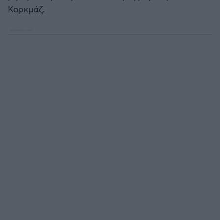
Κορκμάζ.