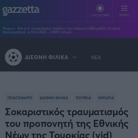
Παράκαμψη προς το κυρίως περιεχόμενο
MENU
LIVE SCORES
Slogun:
Και οι 5 «ευρωπαίοι» παίζουν την επόμενη εβδομάδα. Οι τρεις
προκριματικά, οι δύο (ΑΕΚ - ΟΦΗ) τελικό...
ΠΟΔΟΣΦΑΙΡΟ
Stoiximan Super League
ΔΙΕΘΝΗ ΦΙΛΙΚΑ
NEA
ΜΠΑΣΚΕΤ
Super League 2
Stoiximan GBL
Όλες οι διοργανώσεις
ΒΟΛΕΪ
Champions League
EuroLeague
Novibet Volley League
ΑΛΛΑ ΣΠΟΡ
STOIXIMAN SUPER LEAGUE
Europa League
Champions League
Volley League Γυναικών
Τένις
PLUS
Conference League
NBA
ΠΟΔΟΣΦΑΙΡΟ
ΔΙΕΘΝΗ ΦΙΛΙΚΑ
ΤΟΥΡΚΙΑ
ΚΡΟΑΤΙΑ
SUPER LEAGUE 2
Pre League
Χάντμπολ
Πολιτική
Κύπελλο Ελλάδας
Εθνική Μπάσκετ
Σοκαριστικός τραυματισμός
BLOGGERS
Κύπελλο Ανδρών
Πόλο
Κοινωνία
Premier League
PREMIER LEAGUE
Elite League
Νίκος Αθανασίου
του προπονητή της Εθνικής
GMOTION
Κύπελλο Γυναικών
Διεθνή
Στίβος
La Liga
Δημήτρης Βέργος
Α1 Γυναικών
GMotion F1
Champions League
Νέων της Τουρκίας (vid)
Viral
FA CUP
ΠΡΩΤΟΣΕΛΙΔΑ
Γυμναστική
Serie A
Βασίλης Βλαχόπουλος
Κύπελλο Ελλάδος