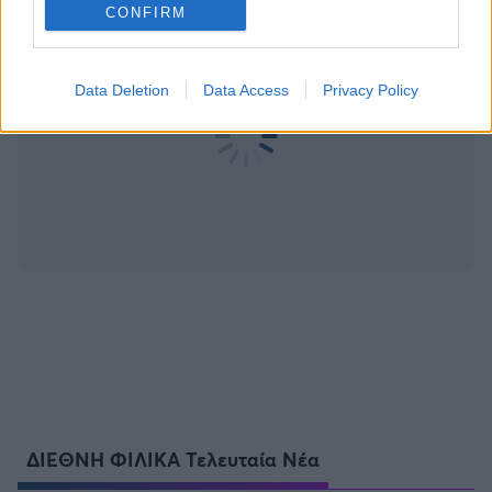
CONFIRM
Data Deletion
Data Access
Privacy Policy
ΔΙΕΘΝΗ ΦΙΛΙΚΑ Τελευταία Νέα