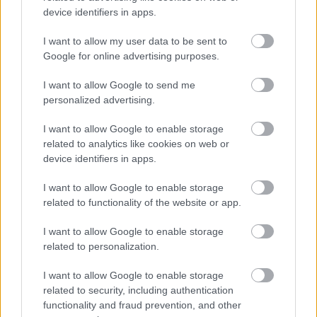
device identifiers in apps.
I want to allow my user data to be sent to
Google for online advertising purposes.
I want to allow Google to send me
personalized advertising.
I want to allow Google to enable storage
related to analytics like cookies on web or
device identifiers in apps.
I want to allow Google to enable storage
related to functionality of the website or app.
I want to allow Google to enable storage
related to personalization.
Θα είσαι Τήνο τον Αύγουστο; 5 πανηγύρια που δεν
I want to allow Google to enable storage
πρέπει να χάσεις
related to security, including authentication
functionality and fraud prevention, and other