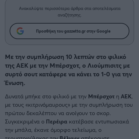
Η μητρότητα στον πάγκο
Δημήτρης Τσορμπατζόγλου
Κύπελλο Γερμανίας
Συνεντεύξεις
Ανακαλύψτε περισσότερα άρθρα στα αποτελέσματα
Άρης
Μεγάλη μου Αγάπη
αναζήτησης.
Κύπελλο Ελλάδος
Μια Ιστορία από την Πόλη
Λεβαδειακός
Προσθήκη του gazzetta.gr στην Google
CHAMPIONS LEAGUE
ΟΦΗ
EUROPA LEAGUE
Με την συμπλήρωση 10 λεπτών στο φιλικό
Βόλος
της ΑΕΚ με την Μπέρσχοτ, ο Λιούμπισιτς με
UEFA NATIONS LEAGUE
συρτό σουτ κατάφερε να κάνει το 1-0 για την
Ατρόμητος Αθηνών
Ένωση.
COPA AMERICA
Κηφισιά
Δυνατά μπήκε στο φιλικό με την
Μπέρσχοτ
η
ΑΕΚ
,
Μουντιάλ 2026
με τους «κιτρινόμαυρους» με την συμπλήρωση του
Αστέρας Τρίπολης
πρώτου δεκαλέπτου να ανοίγουν το σκορ.
EURO
Συγκεκριμένα ο
Περέιρα
κατέβασε εντυπωσιακά
Παναιτωλικός
την μπάλα, έκανε όμορφο τελείωμα, ο
Γ' Εθνική
τερματοφύλακας τον
Βέλγων
απέκρουσε