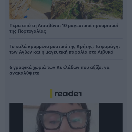
Πέρα από τη Λισαβόνα: 10 μαγευτικοί προορισμοί
της Πορτογαλίας
Το καλά κρυμμένο μυστικό της Κρήτης: Το φαράγγι
των Αγίων και η μαγευτική παραλία στο Λιβυκό
6 γραφικά χωριά των Κυκλάδων που αξίζει να
ανακαλύψετε