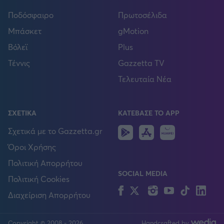
Ποδόσφαιρο
Πρωτοσέλιδα
Μπάσκετ
gMotion
Βόλεϊ
Plus
Τέννις
Gazzetta TV
Τελευταία Νέα
ΣΧΕΤΙΚΑ
ΚΑΤΕΒΑΣΕ ΤΟ APP
Android
IOS
Huawei
Σχετικά με το Gazzetta.gr
Όροι Χρήσης
Πολιτική Απορρήτου
SOCIAL MEDIA
Πολιτική Cookies
Facebook
Twitter
Instagram
YouTube
TikTok
Lin
Διαχείριση Απορρήτου
Copyright © 2008 - 2026
Handcrafted by