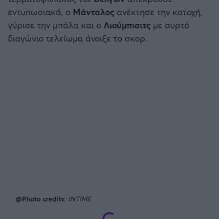
Καλαμάτα
εντυπωσιακά, ο
Μάνταλος
ανέκτησε την κατοχή,
Προκριματικά MUNDIAL 2026
γύρισε την μπάλα και ο
Λιούμπισιτς
με συρτό
Ηρακλής
διαγώνιο τελείωμα άνοιξε το σκορ.
Προκριματικά EURO
Μπαρτσελόνα
CONFERENCE LEAGUE
Ρεάλ Μαδρίτης
Διεθνή Φιλικά
Ατλέτικο Μαδρίτης
Ποδόσφαιρο Γυναικών
Μάντσεστερ Γιουνάιτεντ
EFL CUP
Μάντσεστερ Σίτι
COPA AFRICA
Λίβερπουλ
@Photo credits:
INTIME
MLS
Τσέλσι