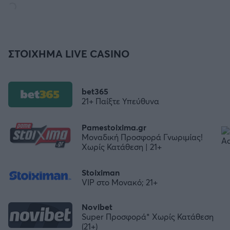
ΣΤΟΙΧΗΜΑ LIVE CASINO
bet365
21+ Παίξτε Υπεύθυνα
Pamestoixima.gr
Μοναδική Προσφορά Γνωριμίας!
Χωρίς Κατάθεση | 21+
Stoiximan
VIP στο Μονακό; 21+
Novibet
Super Προσφορά* Χωρίς Κατάθεση
(21+)