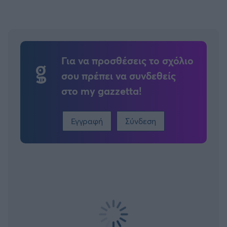
Για να προσθέσεις το σχόλιο
σου πρέπει να συνδεθείς
στο my gazzetta!
Εγγραφή
Σύνδεση