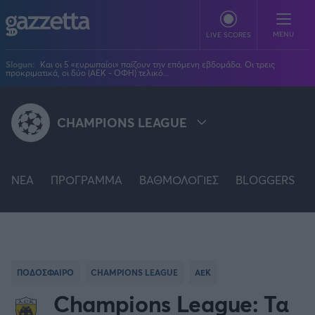
Παράκαμψη προς το κυρίως περιεχόμενο
MENU
LIVE SCORES
Slogun:
Και οι 5 «ευρωπαίοι» παίζουν την επόμενη εβδομάδα. Οι τρεις
προκριματικά, οι δύο (ΑΕΚ - ΟΦΗ) τελικό...
ΠΟΔΟΣΦΑΙΡΟ
CHAMPIONS LEAGUE
Stoiximan Super League
ΜΠΑΣΚΕΤ
Super League 2
Stoiximan GBL
Όλες οι διοργανώσεις
ΒΟΛΕΪ
Champions League
NEA
EuroLeague
ΠΡΟΓΡΑΜΜΑ
ΒΑΘΜΟΛΟΓΙΕΣ
BLOGGERS
Novibet Volley League
ΑΛΛΑ ΣΠΟΡ
STOIXIMAN SUPER LEAGUE
Europa League
Champions League
Volley League Γυναικών
Τένις
PLUS
Conference League
NBA
SUPER LEAGUE 2
Pre League
Χάντμπολ
Πολιτική
Κύπελλο Ελλάδας
Εθνική Μπάσκετ
BLOGGERS
Κύπελλο Ανδρών
Πόλο
Κοινωνία
Premier League
PREMIER LEAGUE
Elite League
Νίκος Αθανασίου
ΠΟΔΟΣΦΑΙΡΟ
CHAMPIONS LEAGUE
ΑΕΚ
GMOTION
Κύπελλο Γυναικών
Διεθνή
Στίβος
La Liga
Δημήτρης Βέργος
Α1 Γυναικών
Champions League: Τα
GMotion F1
Champions League
Viral
FA CUP
ΠΡΩΤΟΣΕΛΙΔΑ
Γυμναστική
Serie A
Βασίλης Βλαχόπουλος
Κύπελλο Ελλάδος