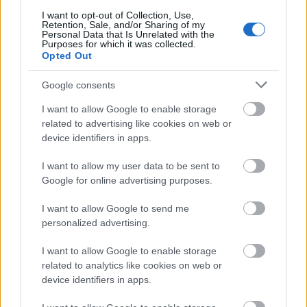
I want to opt-out of Collection, Use,
Το καλά κρυμμένο μυστικό της Κρήτης: Το φαράγγι
Retention, Sale, and/or Sharing of my
των Αγίων και η μαγευτική παραλία στο Λιβυκό
Personal Data that Is Unrelated with the
Purposes for which it was collected.
Opted Out
6 γραφικά χωριά των Κυκλάδων που αξίζει να
ανακαλύψετε
Google consents
I want to allow Google to enable storage
related to advertising like cookies on web or
device identifiers in apps.
I want to allow my user data to be sent to
Google for online advertising purposes.
I want to allow Google to send me
personalized advertising.
I want to allow Google to enable storage
related to analytics like cookies on web or
device identifiers in apps.