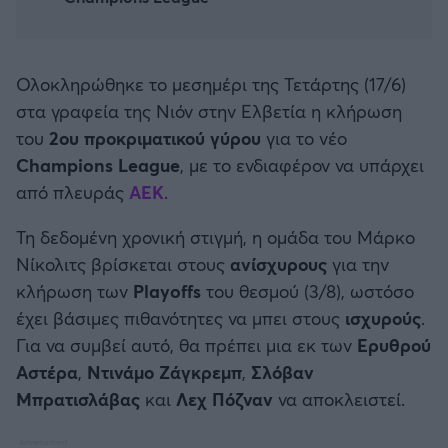
Καλαμάτα
Προκριματικά MUNDIAL 2026
Ηρακλής
Ολοκληρώθηκε το μεσημέρι της Τετάρτης (17/6)
Προκριματικά EURO
στα γραφεία της Νιόν στην Ελβετία η κλήρωση
Μπαρτσελόνα
του
2ου προκριματικού γύρου
για το νέο
CONFERENCE LEAGUE
Champions League
, με το ενδιαφέρον να υπάρχει
Ρεάλ Μαδρίτης
από πλευράς
ΑΕΚ
.
Διεθνή Φιλικά
Ατλέτικο Μαδρίτης
Τη δεδομένη χρονική στιγμή, η ομάδα του Μάρκο
Ποδόσφαιρο Γυναικών
Νίκολιτς βρίσκεται στους
ανίσχυρους
για την
Μάντσεστερ Γιουνάιτεντ
κλήρωση των
Playoffs
του θεσμού (3/8), ωστόσο
EFL CUP
έχει βάσιμες πιθανότητες να μπει στους
ισχυρούς
.
Μάντσεστερ Σίτι
Για να συμβεί αυτό, θα πρέπει μια εκ των
Ερυθρού
COPA AFRICA
Αστέρα
,
Ντινάμο Ζάγκρεμπ
,
Σλόβαν
Λίβερπουλ
Μπρατισλάβας
και
Λεχ Πόζναν
να αποκλειστεί.
MLS
Τσέλσι