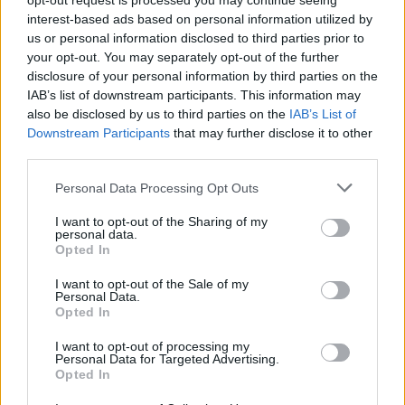
opt-out request is processed you may continue seeing
interest-based ads based on personal information utilized by
us or personal information disclosed to third parties prior to
your opt-out. You may separately opt-out of the further
disclosure of your personal information by third parties on the
IAB’s list of downstream participants. This information may
also be disclosed by us to third parties on the
IAB’s List of
Downstream Participants
that may further disclose it to other
third parties.
Please note that this website/app uses one or more Google
Personal Data Processing Opt Outs
services and may gather and store information including but
not limited to your visit or usage behaviour. You may click to
I want to opt-out of the Sharing of my
personal data.
grant or deny consent to Google and its third-party tags to
Opted In
use your data for below specified purposes in below Google
consent section.
I want to opt-out of the Sale of my
Personal Data.
Το ελληνικό βιβλίο που προτείνει η Dua Lipa δεν το
Opted In
διάβασες στο σχολείο: Τι εστί «Deepfake»
I want to opt-out of processing my
Personal Data for Targeted Advertising.
Το γνωστό φαγητό ξενύχτηδων που ακρίβυνε
Opted In
αστρονομικά το 1989