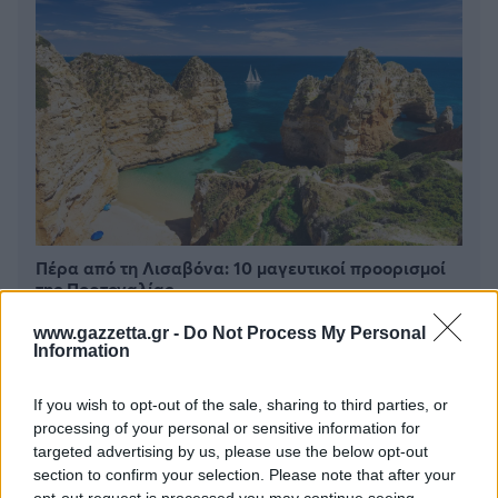
Πέρα από τη Λισαβόνα: 10 μαγευτικοί προορισμοί
της Πορτογαλίας
www.gazzetta.gr -
Do Not Process My Personal
Το καλά κρυμμένο μυστικό της Κρήτης: Το φαράγγι
Information
των Αγίων και η μαγευτική παραλία στο Λιβυκό
If you wish to opt-out of the sale, sharing to third parties, or
6 γραφικά χωριά των Κυκλάδων που αξίζει να
processing of your personal or sensitive information for
ανακαλύψετε
targeted advertising by us, please use the below opt-out
section to confirm your selection. Please note that after your