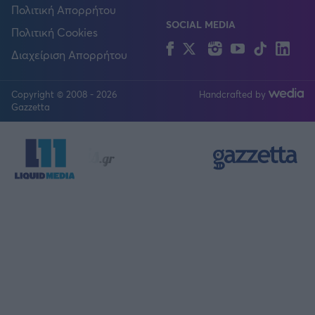
Πολιτική Απορρήτου
SOCIAL MEDIA
Πολιτική Cookies
Facebook
Twitter
Instagram
YouTube
TikTok
Lin
Διαχείριση Απορρήτου
Copyright © 2008 - 2026
Handcrafted by
FOLLOW US
Gazzetta