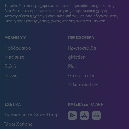
Το σύνολο του περιεχομένου και των υπηρεσιών του gazzetta.gr
διατίθεται στους επισκέπτες αυστηρά για προσωπική χρήση.
Απαγορεύεται η χρήση ή επανεκπομπή του, σε οποιοδήποτε μέσο,
μετά ή άνευ επεξεργασίας, χωρίς γραπτή άδεια του εκδότη.
ΑΘΛΗΜΑΤΑ
ΠΕΡΙΣΣΟΤΕΡΑ
Ποδόσφαιρο
Πρωτοσέλιδα
Μπάσκετ
gMotion
Βόλεϊ
Plus
Τέννις
Gazzetta TV
Τελευταία Νέα
ΣΧΕΤΙΚΑ
ΚΑΤΕΒΑΣΕ ΤΟ APP
Android
IOS
Huawei
Σχετικά με το Gazzetta.gr
Όροι Χρήσης