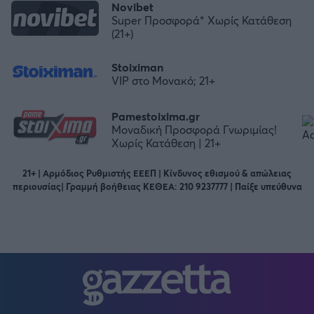
Novibet
Super Προσφορά* Χωρίς Κατάθεση
(21+)
Stoiximan
VIP στο Μονακό; 21+
Pamestoixima.gr
Μοναδική Προσφορά Γνωριμίας!
Χωρίς Κατάθεση | 21+
21+ | Αρμόδιος Ρυθμιστής ΕΕΕΠ | Κίνδυνος εθισμού & απώλειας
περιουσίας| Γραμμή βοήθειας ΚΕΘΕΑ: 210 9237777 | Παίξε υπεύθυνα