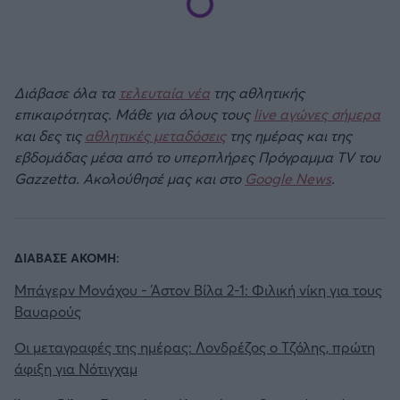
Διάβασε όλα τα
τελευταία νέα
της αθλητικής
επικαιρότητας. Μάθε για όλους τους
live αγώνες σήμερα
και δες τις
αθλητικές μεταδόσεις
της ημέρας και της
εβδομάδας μέσα από το υπερπλήρες Πρόγραμμα TV του
Gazzetta. Ακολούθησέ μας και στο
Google News
.
ΔΙΑΒΑΣΕ ΑΚΟΜΗ:
Μπάγερν Μονάχου - Άστον Βίλα 2-1: Φιλική νίκη για τους
Βαυαρούς
Οι μεταγραφές της ημέρας: Λονδρέζος ο Τζόλης, πρώτη
άφιξη για Νότιγχαμ