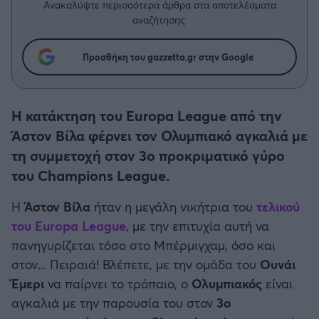
Η μητρότητα στον πάγκο
Δημήτρης Τσορμπατζόγλου
Ανακαλύψτε περισσότερα άρθρα στα αποτελέσματα
Κύπελλο Γερμανίας
Συνεντεύξεις
αναζήτησης.
Άρης
Μεγάλη μου Αγάπη
Κύπελλο Ελλάδος
Μια Ιστορία από την Πόλη
Προσθήκη του gazzetta.gr στην Google
Λεβαδειακός
CHAMPIONS LEAGUE
ΟΦΗ
Η κατάκτηση του Europa League από την
EUROPA LEAGUE
Άστον Βίλα φέρνει τον Ολυμπιακό αγκαλιά με
Βόλος
τη συμμετοχή στον 3ο προκριματικό γύρο
UEFA NATIONS LEAGUE
του Champions League.
Ατρόμητος Αθηνών
COPA AMERICA
Η
Άστον Βίλα
ήταν η μεγάλη νικήτρια του
τελικού
Κηφισιά
του Europa League,
με την επιτυχία αυτή να
Μουντιάλ 2026
πανηγυρίζεται τόσο στο Μπέρμιγχαμ, όσο και
Αστέρας Τρίπολης
στον... Πειραιά! Βλέπετε, με την ομάδα του
Ουνάι
EURO
Έμερι
να παίρνει το τρόπαιο, ο
Ολυμπιακός
είναι
Παναιτωλικός
αγκαλιά με την παρουσία του στον
3ο
Γ' Εθνική