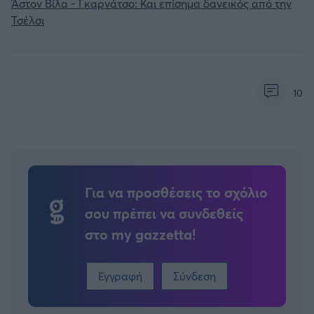
Άστον Βίλα - Γκαρνάτσο: Και επίσημα δανεικός από την
Τσέλσι
10
Για να προσθέσεις το σχόλιο
σου πρέπει να συνδεθείς
στο my gazzetta!
Εγγραφή
Σύνδεση