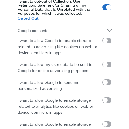
I want to opt-out of Collection, Use,
Retention, Sale, and/or Sharing of my
Η χώρα στην οποία βρίσκεται το καλύτερο μέρος
Personal Data that Is Unrelated with the
για να μετακομίσεις όταν πάρεις σύνταξη
Purposes for which it was collected.
Opted Out
Google consents
I want to allow Google to enable storage
related to advertising like cookies on web or
device identifiers in apps.
I want to allow my user data to be sent to
Google for online advertising purposes.
I want to allow Google to send me
personalized advertising.
I want to allow Google to enable storage
related to analytics like cookies on web or
device identifiers in apps.
Νέο Χωροταξικό Τουρισμού: Οι νέες «κόκκινες
I want to allow Google to enable storage
γραμμές» για το περιβάλλον