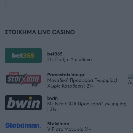
ΣΤΟΙΧΗΜΑ LIVE CASINO
bet365
21+ Παίξτε Υπεύθυνα
Pamestoixima.gr
Μοναδική Προσφορά Γνωριμίας!
Χωρίς Κατάθεση | 21+
bwin
Με Νέα GIGA Προσφορά* γνωριμίας
| 21+
Stoiximan
VIP στο Μονακό; 21+