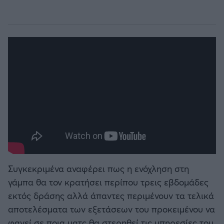
Συγκεκριμένα αναφέρει πως η ενόχληση στη
γάμπα θα τον κρατήσει περίπου τρεις εβδομάδες
εκτός δράσης αλλά άπαντες περιμένουν τα τελικά
αποτελέσματα των εξετάσεων του προκειμένου να
φανεί σε ποια ματς θα στερηθεί τις υπηρεσίες του