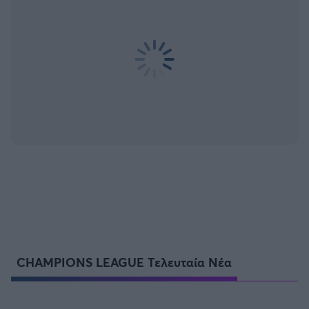
CHAMPIONS LEAGUE Τελευταία Νέα