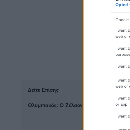
Opted 
Google 
I want t
web or d
I want t
purpose
I want 
I want t
web or d
Δείτε Επίσης
I want t
Ολυμπιακός: Ο Ζέλσον θα χάσει τον αγών
or app.
I want t
I want t