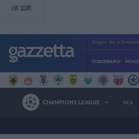
Παράκαμψη προς το κυρίως περιεχόμενο
Slogun:
Και οι 5 «ευρω
ΠΟΔΟΣΦΑΙΡΟ
ΜΠΑΣ
Πολιτική
Νίκος Αθανασίου
GMotion F1
GALACTICOS BY INTER
Stoiximan Super Le
Stoiximan GBL
Novibet Volley Lea
Τένις
PODCASTS
ΣΠΛΙΤ
CHAMPIONS LEAGUE
NEA
Τεχνολογία
Ανδρέας Δημάτος
ΜΕΤΑΒΙΒΑΣΗ BY NOVIB
Conference League
Εθνική Μπάσκετ
Κύπελλο Γυναικών
Γυμναστική
Transfer Stories
gMotion
Γιώργος Κούβαρης
Serie A
EuroCup
Κωπηλασία
Όλες οι διοργανώσεις
STOI
Γιώργος Σακελλαρίου
Μουντιάλ 2026
Τάε κβον ντο