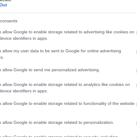
Out
consents
o allow Google to enable storage related to advertising like cookies on
evice identifiers in apps.
o allow my user data to be sent to Google for online advertising
s.
to allow Google to send me personalized advertising.
o allow Google to enable storage related to analytics like cookies on
evice identifiers in apps.
o allow Google to enable storage related to functionality of the website
α με την Πάφο
o allow Google to enable storage related to personalization.
o allow Google to enable storage related to security, including