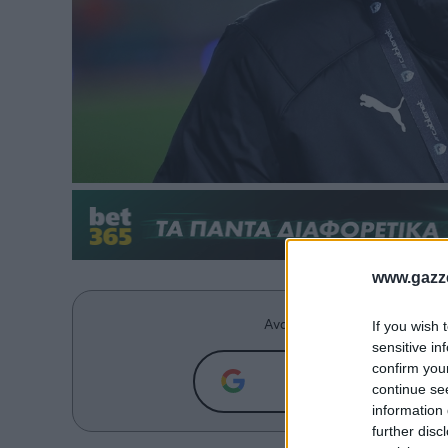
www.gazze
Ανακαλύψτε περισσότερα άρ
If you wish 
sensitive in
confirm you
Προσθήκη του g
continue se
information 
further disc