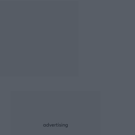
ρία από την Πόλη
ορμπατζόγλου
LA LIGA
SüPER LIG
CHAMPIONS LEAGUE
Μουντιάλ 2026
026
Προκριματικά EURO
EFL CUP
CYPRUS LEAGUE BY
STOIXIMAN