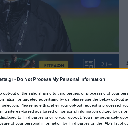
tta.gr -
Do Not Process My Personal Information
θρα στα αποτελέσματα αναζήτησης.
to opt-out of the sale, sharing to third parties, or processing of your per
formation for targeted advertising by us, please use the below opt-out s
r selection. Please note that after your opt-out request is processed y
azzetta.gr στην Google
eing interest-based ads based on personal information utilized by us or
disclosed to third parties prior to your opt-out. You may separately opt-
losure of your personal information by third parties on the IAB’s list of