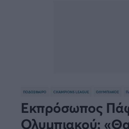
Γιώργος Τσακίρης
FA CUP
SERIE
Πυγμαχία
COPA DEL REY
BUND
PREMIER LEAGUE Ρωσίας
Κύπελ
EUROPA LEAGUE
UEFA
EURO
Γ' Εθν
ΠΟΔΟΣΦΑΙΡΟ
CHAMPIONS LEAGUE
ΟΛΥΜΠΙΑΚΟΣ
Π
CONFERENCE LEAGUE
Διεθν
Εκπρόσωπος Πάφ
COPA AFRICA
MLS
Ολυμπιακού: «Θα