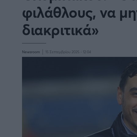
Παγκόσμιο Κύπελλο Συλλόγων
φιλάθλους, να μ
LIGA
2025
διακριτικά»
Newsroom
15 Σεπτεμβρίου 2025 - 12:04