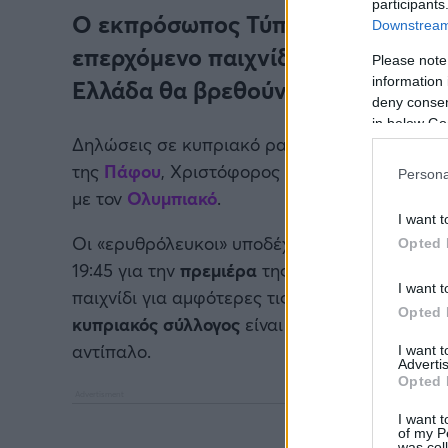
participants
Ο εκπρόσωπος Τύπου των πρωταθ
Downstream 
επερχόμενο παιχνίδι με τον Ολυμπι
Please note
information 
Ελλάδα θα βρεθούν περίπου 400 φ
deny consent
in below Go
Δηλώσεις σε κυπριακό ραδιοφωνικό σταθμ
της
Πάφου
, Χριστόφορος Ματθαίου, με το εν
Persona
με τον
Ολυμπιακό
.
I want t
Οι «ερυθρόλευκοι» υποδέχονται στο Φάληρο
Opted 
19:45 για την
πρεμιέρα
της League Phase το
I want t
παιχνίδι για αμφότερες τις ομάδες. Στο πλαίσι
Opted 
κυπριακός σύλλογος
είναι
αουτσάιντερ
, ωστό
αντίπαλο.
I want 
Advertis
Opted 
I want t
of my P
was col