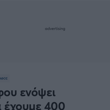
Μια Ιστο
Μιχάλης Τσαμπάς
Δημήτρης Τσ
 A
Κύπελλο Ιταλίας
Άρση Βαρών
ESLIGA
LIGUE 1
λο Γερμανίας
Κύπελλο Ελλάδος
FOLLOW US
 NATIONS LEAGUE
COPA AMERICA
ική
Προκριματικά MUNDIAL 2
ΑΦΟΣ
ή Φιλικά
Ποδόσφαιρο Γυναικών
ου ενόψει
EREDIVISIE
 έχουμε 400