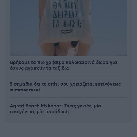
Βρήκαμε τα πιο χρήσιμα καλοκαιρινά δώρα για
όσους αγαπούν τα ταξίδια
5 σημάδια ότι το σπίτι σου χρειάζεται επειγόντως
summer reset
Agrari Beach Mykonos: Τρεις γενιές, μία
οικογένεια, μία παράδοση