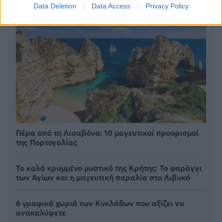
Data Deletion
Data Access
Privacy Policy
Πέρα από τη Λισαβόνα: 10 μαγευτικοί προορισμοί
της Πορτογαλίας
Το καλά κρυμμένο μυστικό της Κρήτης: Το φαράγγι
των Αγίων και η μαγευτική παραλία στο Λιβυκό
6 γραφικά χωριά των Κυκλάδων που αξίζει να
ανακαλύψετε