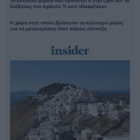
Το ελληνικό βιβλίο που προτείνει η Dua Lipa δεν το
διάβασες στο σχολείο: Τι εστί «Deepfake»
Η χώρα στην οποία βρίσκεται το καλύτερο μέρος
για να μετακομίσεις όταν πάρεις σύνταξη