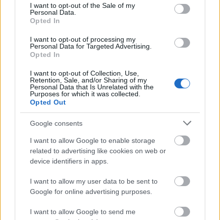
consent section.
I want to opt-out of the Sale of my
Βόλφσμπουργκ: Αποχαιρέτησε τον Κουλιεράκη αλά
Personal Data.
ελληνικά
Opted In
Κουλιεράκης: Έφτασε Ρώμη και ανακοινώνεται από τους
I want to opt-out of processing my
Personal Data for Targeted Advertising.
Τζαλορόσι (vid)
Opted In
Κουλιεράκης: Ο ΠΑΟΚ περιμένει χρήματα από τη
I want to opt-out of Collection, Use,
Retention, Sale, and/or Sharing of my
μεταγραφή στη Ρόμα
Personal Data that Is Unrelated with the
Purposes for which it was collected.
Opted Out
Google consents
Tags:
ΜΕΤΑΓΡΑΦΕΣ
ΕΛΛΗΝΕΣ ΤΟΥ ΕΞΩΤΕΡΙΚΟΥ
I want to allow Google to enable storage
ΚΩΝΣΤΑΝΤΙΝΟΣ ΚΟΥΛΙΕΡΑΚΗΣ
related to advertising like cookies on web or
device identifiers in apps.
I want to allow my user data to be sent to
Google for online advertising purposes.
Για να προσθέσεις το σχόλιο
I want to allow Google to send me