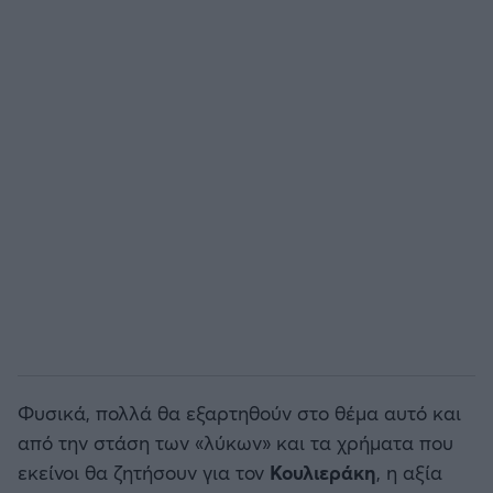
EREDIVISIE
Άρσεναλ
CYPRUS LEAGUE BY STOIXIMAN
Γιουβέντους
Παγκόσμιο Κύπελλο Συλλόγων 2025
Μίλαν
LIGA PORTUGAL BETCLIC
Ίντερ
Α' Εθνική Γυναικών
Μπάγερν Μονάχου
SUPER CUP Ελλάδας
Παρί Σεν Ζερμέν
Φυσικά, πολλά θα εξαρτηθούν στο θέμα αυτό και
από την στάση των «λύκων» και τα χρήματα που
εκείνοι θα ζητήσουν για τον
Κουλιεράκη
, η αξία