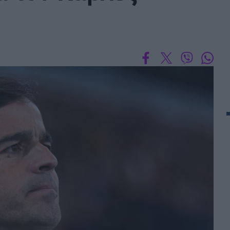
 PORTUGAL BETCLIC
Α' Εθνική Γυναικών