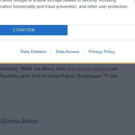
cation functionality and fraud prevention, and other user protection.
CONFIRM
Data Deletion
Data Access
Privacy Policy
ιρότητας. Μάθε για όλους τους
live αγώνες σήμερα
και
βδομάδας μέσα από το υπερπλήρες Πρόγραμμα TV του
ο Έλληνας διεθνής