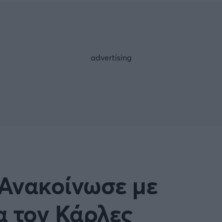
Μια Ιστο
Μιχάλης Τσαμπάς
Δημήτρης Τσ
 A
Κύπελλο Ιταλίας
Άρση Βαρών
ESLIGA
LIGUE 1
λο Γερμανίας
Κύπελλο Ελλάδος
FOLLOW US
 NATIONS LEAGUE
COPA AMERICA
ική
Προκριματικά MUNDIAL 2
ή Φιλικά
Ποδόσφαιρο Γυναικών
 Ανακοίνωσε με
EREDIVISIE
α τον Κάρλες