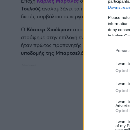
Εποχή
Κάρλες Μαρτίνες
στην
Μπάγερ Λεβερκ
participants
Downstream 
Τουλούζ
αναλαμβάνει τα ηνία των
Ασπιρίνων
διετές συμβόλαιο συνεργασίας.
Please note
information 
Ο
Κάσπερ Χιούλμαντ
αποτελεί παρελθόν από 
deny consent
in below Go
στράφηκε στην επιλογή ενός ελπιδοφόρου κόο
ήταν πρώτος προπονητής της
Τουλούζ
από το
Persona
υποδομής της Μπαρτσελόνα
, στην πασίγνωσ
I want t
Opted 
I want t
Opted 
I want 
Advertis
Opted 
I want t
of my P
was col