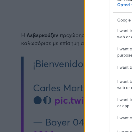
Opted 
Google 
I want t
Η
Λεβερκούζεν
προχώρησε και επίσημα στη συ
web or d
καλωσόρισε με επίσημη ανάρτησή της στο
X.
I want t
purpose
¡Bienvenido, jefe! 👋
I want 
I want t
Carles Martinez Novell
web or d
pic.twitter.com/n
⚫🔴
I want t
or app.
I want t
— Bayer 04 Leverkuse
I want t