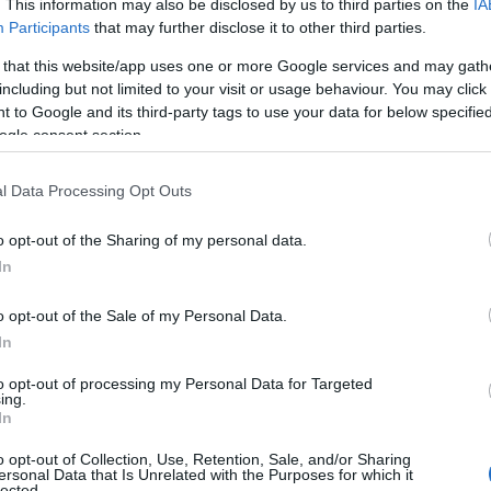
ούζεν!
Ο 42χρονος πρώην προπονητής της
. This information may also be disclosed by us to third parties on the
IA
Participants
that may further disclose it to other third parties.
μέχρι το καλοκαίρι του
2028,
υπογράφοντας
 that this website/app uses one or more Google services and may gath
including but not limited to your visit or usage behaviour. You may click 
τον πάγκο της γερμανικής ομάδας, η οποία
 to Google and its third-party tags to use your data for below specifi
ogle consent section.
υτς για την άκρη του πάγκου της. Ο Καταλανός
 καλοκαίρι του
2023
και είχε θητεία στα
τμήματα
l Data Processing Opt Outs
τη
Μασία.
o opt-out of the Sharing of my personal data.
In
o opt-out of the Sale of my Personal Data.
In
to opt-out of processing my Personal Data for Targeted
ing.
In
o opt-out of Collection, Use, Retention, Sale, and/or Sharing
ersonal Data that Is Unrelated with the Purposes for which it
lected.