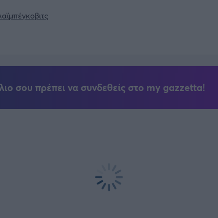
λαϊμπέγκοβιτς
λιο σου πρέπει να συνδεθείς στο my gazzetta!