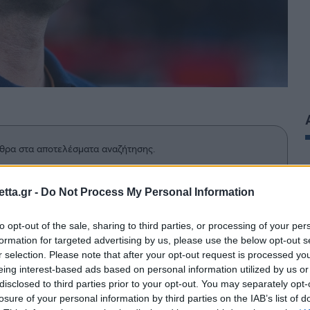
θρα στα αποτελέσματα αναζήτησης.
azzetta.gr στην Google
tta.gr -
Do Not Process My Personal Information
to opt-out of the sale, sharing to third parties, or processing of your per
formation for targeted advertising by us, please use the below opt-out s
 και επίσημα την έναρξη της
r selection. Please note that after your opt-out request is processed y
ή Κάρλες Μαρτίνες.
eing interest-based ads based on personal information utilized by us or
disclosed to third parties prior to your opt-out. You may separately opt-
losure of your personal information by third parties on the IAB’s list of