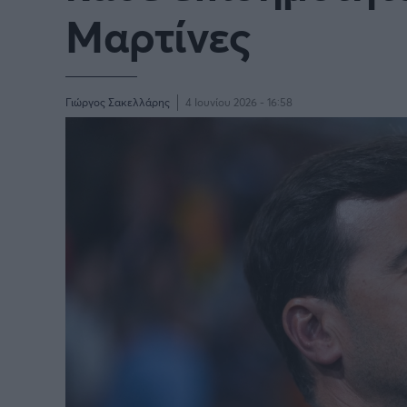
Παγκόσμιο Κύπελλο Συλλόγων
Μαρτίνες
LIGA
2025
Γιώργος Σακελλάρης
4 Ιουνίου 2026 - 16:58