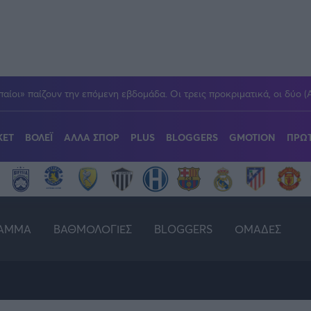
παίοι» παίζουν την επόμενη εβδομάδα. Οι τρεις προκριματικά, οι δύο (
ΚΕΤ
ΒΟΛΕΪ
ΑΛΛΑ ΣΠΟΡ
PLUS
BLOGGERS
GMOTION
ΠΡΩΤ
WETTEN
ague
gue
Κοινωνία
Δημήτρης Βέργος
Οδηγός F1
GAZZ FLOOR BY NOVIBET
Super League 2
EuroLeague
Volley League Γυναικών
Χάντμπολ
Διεθνή
Βασίλης Βλαχ
GMotion WR
POLE POSIT
Champio
Champio
Pre Lea
Πόλο
GAZZETTA ACTS
GAZZET
Gazzetta For Her
Unique
ΑΜΜΑ
ΒΑΘΜΟΛΟΓΙΕΣ
BLOGGERS
ΟΜΑΔΕΣ
ET
Υγεία
Αντώνης Καλκαβούρας
Showbiz
Αντώνης Καρ
Κύπελλο Ελλάδας
Elite League
Champions League
Κολύμβηση
Premier
Α1 Γυνα
CEV Cu
Μπιτς Βό
Θέμα Ισότητας
Wyscout 
Για τον Αλέξανδρο
InStat An
Κώστας Νικολακόπουλος
Γιάννης Πάλλ
Mundobasket
Bundesliga
Ξιφασκία
Ligue 1
Basketak
Σκοποβο
#GiatonAlki
Συνεντεύ
XIMAN SUPER LEAGUE
SUPER LEAGUE 2
Γιάννης Σερέτης
Σταύρος Σουν
Η μητρότητα στον πάγκο
Μεγάλη 
Wyscout Analysis
Τζούντο
Ευρώπη
Πινγκ - 