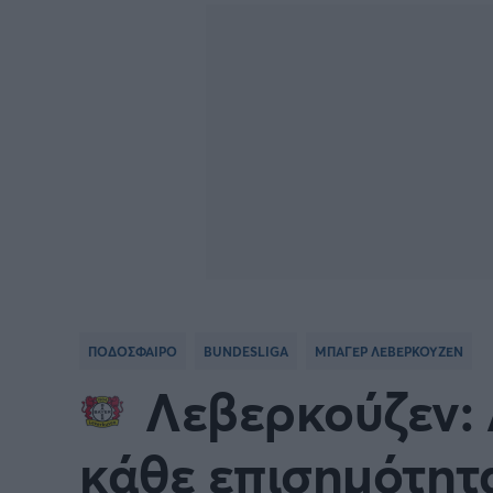
Γιώργος Τσακίρης
FA CUP
SERIE
Πυγμαχία
COPA DEL REY
BUND
PREMIER LEAGUE Ρωσίας
Κύπελ
EUROPA LEAGUE
UEFA
EURO
Γ' Εθν
ΠΟΔΟΣΦΑΙΡΟ
BUNDESLIGA
ΜΠΑΓΕΡ ΛΕΒΕΡΚΟΥΖΕΝ
CONFERENCE LEAGUE
Διεθν
Λεβερκούζεν:
COPA AFRICA
MLS
κάθε επισημότητ