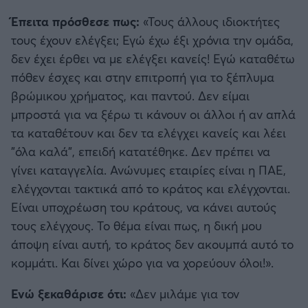
Έπειτα πρόσθεσε πως:
«Τους άλλους ιδιοκτήτες
τους έχουν ελέγξει; Εγώ έχω έξι χρόνια την ομάδα,
δεν έχει έρθει να με ελέγξει κανείς! Εγώ καταθέτω
πόθεν έσχες και στην επιτροπή για το ξέπλυμα
βρώμικου χρήματος, και παντού. Δεν είμαι
μπροστά για να ξέρω τι κάνουν οι άλλοι ή αν απλά
τα καταθέτουν και δεν τα ελέγχει κανείς και λέει
"όλα καλά", επειδή κατατέθηκε. Δεν πρέπει να
γίνει καταγγελία. Ανώνυμες εταιρίες είναι η ΠΑΕ,
ελέγχονται τακτικά από το κράτος και ελέγχονται.
Είναι υποχρέωση του κράτους, να κάνει αυτούς
τους ελέγχους. Το θέμα είναι πως, η δική μου
άποψη είναι αυτή, το κράτος δεν ακουμπά αυτό το
κομμάτι. Και δίνει χώρο για να χορεύουν όλοι!».
Ενώ ξεκαθάρισε ότι:
«Δεν μιλάμε για τον