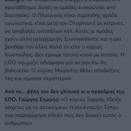
πρωτάθλημα. Αυτές οι ομάδες ευνοούνται από
διαιτησίες. Ο Πλατανιάς είναι συμπαθής ομάδα
αγωνιστικά, είναι μετά τον Ολυμπιακό σε κίτρινες,
σε αποβολές αντιπάλων κτλ. Αυτές οι ομάδες
έχουν άλλη μεταχείριση. Συνεννοούνται και η μια
βοηθάει την άλλη. Καλά τα είπε ο κύριος
Κωστούλας. Δεν έχουμε τίποτα κοινό με αυτούς. Η
ΕΠΟ σφυρίζει αδιάφορα για να μην πω ότι
βολεύεται. Ο κύριος Μώραλης θέλει αποδείξεις
λες και είμαστε περίπτερο».
Από τα... βέλη του δεν γλίτωσε κι ο πρόεδρος της
ΕΠΟ, Γιώργος Σαρρής:
«Ο κύριος Σαρρής έδειξε
άσχετος με το αντικείμενο. Η συνέντευξη Τύπου
που παραχώρησε έδειξε πως δεν διοικεί αυτός ο
άνθρωπος».