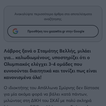
Η μητρότητα στον πάγκο
Δημήτρης Τσορμπατζόγλου
Κύπελλο Γερμανίας
Συνεντεύξεις
Άρης
Μεγάλη μου Αγάπη
Ανακαλύψτε περισσότερα άρθρα στα αποτελέσματα
Κύπελλο Ελλάδος
Μια Ιστορία από την Πόλη
αναζήτησης.
Λεβαδειακός
CHAMPIONS LEAGUE
Προσθήκη του gazzetta.gr στην Google
ΟΦΗ
EUROPA LEAGUE
Βόλος
Λάβρος ξανά ο Σταμάτης Βελλής, μιλάει
UEFA NATIONS LEAGUE
για... καλωδιωμένους, υποστηρίζει ότι ο
Ατρόμητος Αθηνών
Ολυμπιακός ελέγχει 3-4 ομάδες που
COPA AMERICA
ευνοούνται διαιτητικά και τονίζει πως είναι
Κηφισιά
κανονισμένα όλα!
Μουντιάλ 2026
Αστέρας Τρίπολης
Ο ιδιοκτήτης του Απόλλωνα Σμύρνης δεν δίστασε
EURO
για μία ακόμα φορά να βάλει κατά πάντων,
Παναιτωλικός
μιλώντας στη ΔΙΚΗ του ΣΚΑΪ με πολύ σκληρά
Γ' Εθνική