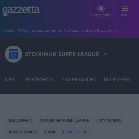
Παράκαμψη προς το κυρίως περιεχόμενο
MENU
LIVE SCORES
Slogun:
ΧΑΛάλι τα χρήματα για τον Τζολάκη, το άξιζε ο Κωνσταντής!
ΠΟΔΟΣΦΑΙΡΟ
STOIXIMAN SUPER LEAGUE
Stoiximan Super League
ΜΠΑΣΚΕΤ
Super League 2
Stoiximan GBL
Όλες οι διοργανώσεις
ΒΟΛΕΪ
Champions League
NEA
EuroLeague
ΠΡΟΓΡΑΜΜΑ
ΒΑΘΜΟΛΟΓΙΕΣ
BLOGGERS
Novibet Volley League
ΑΛΛΑ ΣΠΟΡ
STOIXIMAN SUPER LEAGUE
Europa League
Champions League
Volley League Γυναικών
Τένις
PLUS
Conference League
NBA
SUPER LEAGUE 2
Pre League
Χάντμπολ
Πολιτική
Κύπελλο Ελλάδας
Εθνική Μπάσκετ
BLOGGERS
Κύπελλο Ανδρών
Πόλο
Κοινωνία
Premier League
PREMIER LEAGUE
Elite League
Νίκος Αθανασίου
ΠΟΔΟΣΦΑΙΡΟ
STOIXIMAN SUPER LEAGUE
ΟΛΥΜΠΙΑΚΟΣ
GMOTION
Κύπελλο Γυναικών
Διεθνή
Στίβος
La Liga
Δημήτρης Βέργος
Α1 Γυναικών
GMotion F1
Champions League
ΠΑΝΑΘΗΝΑΙΚΟΣ
ΠΑΟΚ
ΠΕΡΙΣΣΟΤΕΡΑ…
Viral
FA CUP
ΠΡΩΤΟΣΕΛΙΔΑ
Γυμναστική
Serie A
Βασίλης Βλαχόπουλος
Κύπελλο Ελλάδος