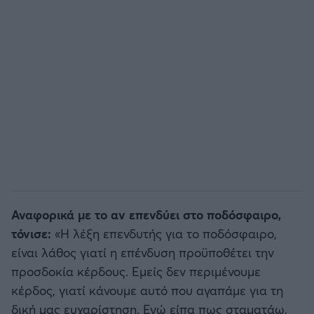
Αναφορικά με το αν επενδύει στο ποδόσφαιρο,
τόνισε:
«Η λέξη επενδυτής για το ποδόσφαιρο,
είναι λάθος γιατί η επένδυση προϋποθέτει την
προσδοκία κέρδους. Εμείς δεν περιμένουμε
κέρδος, γιατί κάνουμε αυτό που αγαπάμε για τη
δική μας ευχαρίστηση. Εγώ είπα πως σταματάω,