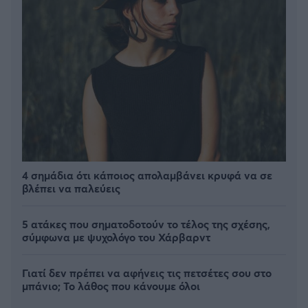
4 σημάδια ότι κάποιος απολαμβάνει κρυφά να σε
βλέπει να παλεύεις
5 ατάκες που σηματοδοτούν το τέλος της σχέσης,
σύμφωνα με ψυχολόγο του Χάρβαρντ
Γιατί δεν πρέπει να αφήνεις τις πετσέτες σου στο
μπάνιο; Το λάθος που κάνουμε όλοι