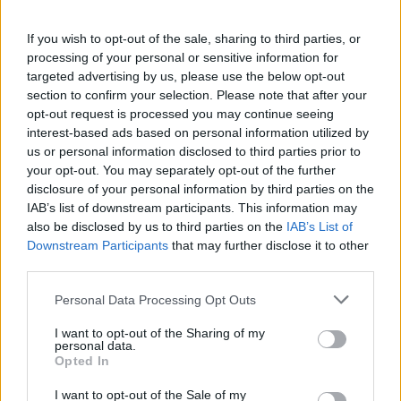
έχεις. Υπάρχουν ομάδες με λιγότερο κόσμο από
If you wish to opt-out of the sale, sharing to third parties, or
εμάς αλλά είναι καλύτερες. Είναι στενάχωρο να
processing of your personal or sensitive information for
βλέπουμε τα άδεια γήπεδα. Εκεί έχουμε ευθύνη
targeted advertising by us, please use the below opt-out
και εμείς οι ιδιοκτήτες. Αυτό που οφείλει να
section to confirm your selection. Please note that after your
opt-out request is processed you may continue seeing
σεβαστεί η ΕΠΟ απέναντί μας είναι ότι δεν μπορεί
interest-based ads based on personal information utilized by
να μας τιμωρεί επειδή δεν έχουμε πολλούς
us or personal information disclosed to third parties prior to
οπαδούς, ούτε αν δεν παίζουμε καλά. Ο αντίπαλος
your opt-out. You may separately opt-out of the further
σε τιμωρεί αν δεν παίζεις καλά. Ο μισός βαθμός
disclosure of your personal information by third parties on the
IAB’s list of downstream participants. This information may
κάνει τη διαφορά. Δεν θέλει πολύ, τρία
also be disclosed by us to third parties on the
IAB’s List of
"χειρουργεία" θέλει».
Downstream Participants
that may further disclose it to other
third parties.
Please note that this website/app uses one or more Google
Personal Data Processing Opt Outs
services and may gather and store information including but
not limited to your visit or usage behaviour. You may click to
I want to opt-out of the Sharing of my
personal data.
grant or deny consent to Google and its third-party tags to
Opted In
Διάβασε όλα τα
τελευταία νέα
της αθλητικής
use your data for below specified purposes in below Google
επικαιρότητας. Μάθε για όλους τους
live αγώνες σήμερα
consent section.
I want to opt-out of the Sale of my