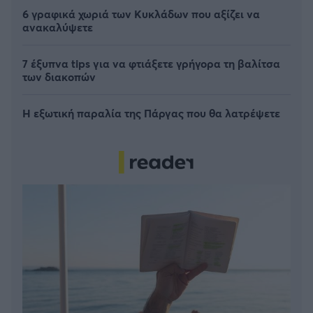
6 γραφικά χωριά των Κυκλάδων που αξίζει να
ανακαλύψετε
7 έξυπνα tips για να φτιάξετε γρήγορα τη βαλίτσα
των διακοπών
Η εξωτική παραλία της Πάργας που θα λατρέψετε