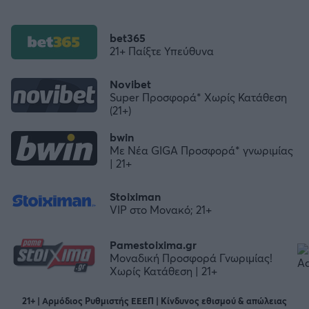
bet365
21+ Παίξτε Υπεύθυνα
Novibet
Super Προσφορά* Χωρίς Κατάθεση
(21+)
bwin
Με Νέα GIGA Προσφορά* γνωριμίας
| 21+
Stoiximan
VIP στο Μονακό; 21+
Pamestoixima.gr
Μοναδική Προσφορά Γνωριμίας!
Χωρίς Κατάθεση | 21+
21+ | Αρμόδιος Ρυθμιστής ΕΕΕΠ | Κίνδυνος εθισμού & απώλειας