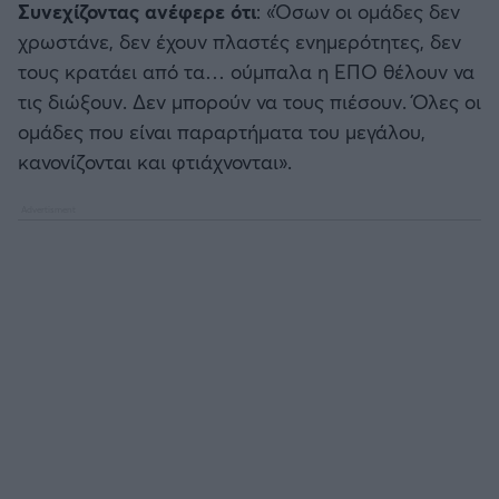
Συνεχίζοντας ανέφερε ότι
: «Όσων οι ομάδες δεν
χρωστάνε, δεν έχουν πλαστές ενημερότητες, δεν
τους κρατάει από τα… ούμπαλα η ΕΠΟ θέλουν να
τις διώξουν. Δεν μπορούν να τους πιέσουν. Όλες οι
ομάδες που είναι παραρτήματα του μεγάλου,
κανονίζονται και φτιάχνονται».