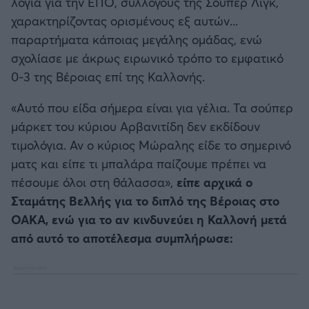
λόγια για την ΕΠΟ, συλλόγους της Σούπερ Λιγκ,
Καλαμάτα
χαρακτηρίζοντας ορισμένους εξ αυτών...
Προκριματικά MUNDIAL 2026
παραρτήματα κάποιας μεγάλης ομάδας, ενώ
Ηρακλής
σχολίασε με άκρως ειρωνικό τρόπο το εμφατικό
Προκριματικά EURO
0-3 της Βέροιας επί της Καλλονής.
Μπαρτσελόνα
CONFERENCE LEAGUE
«Αυτό που είδα σήμερα είναι για γέλια. Τα σούπερ
Ρεάλ Μαδρίτης
μάρκετ του κύριου Αρβανιτίδη δεν εκδίδουν
Διεθνή Φιλικά
τιμολόγια. Αν ο κύριος Μώραλης είδε το σημερινό
Ατλέτικο Μαδρίτης
ματς και είπε τι μπαλάρα παίζουμε πρέπει να
Ποδόσφαιρο Γυναικών
πέσουμε όλοι στη θάλασσα»,
είπε αρχικά ο
Μάντσεστερ Γιουνάιτεντ
Σταμάτης Βελλής για το διπλό της Βέροιας στο
EFL CUP
ΟΑΚΑ, ενώ για το αν κινδυνεύει η Καλλονή μετά
Μάντσεστερ Σίτι
από αυτό το αποτέλεσμα συμπλήρωσε:
COPA AFRICA
Λίβερπουλ
MLS
Τσέλσι