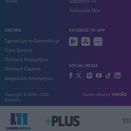
Τέννις
Gazzetta TV
Τελευταία Νέα
ΣΧΕΤΙΚΑ
ΚΑΤΕΒΑΣΕ ΤΟ APP
Android
IOS
Huawei
Σχετικά με το Gazzetta.gr
Όροι Χρήσης
Πολιτική Απορρήτου
SOCIAL MEDIA
Πολιτική Cookies
Facebook
Twitter
Instagram
YouTube
TikTok
Lin
Διαχείριση Απορρήτου
Copyright © 2008 - 2026
Handcrafted by
FOLLOW US
Gazzetta