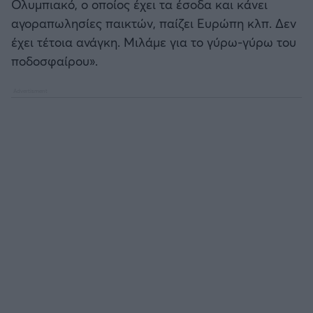
Ολυμπιακό, ο οποίος έχει τα έσοδα και κάνει
αγοραπωλησίες παικτών, παίζει Ευρώπη κλπ. Δεν
έχει τέτοια ανάγκη. Μιλάμε για το γύρω-γύρω του
ποδοσφαίρου».