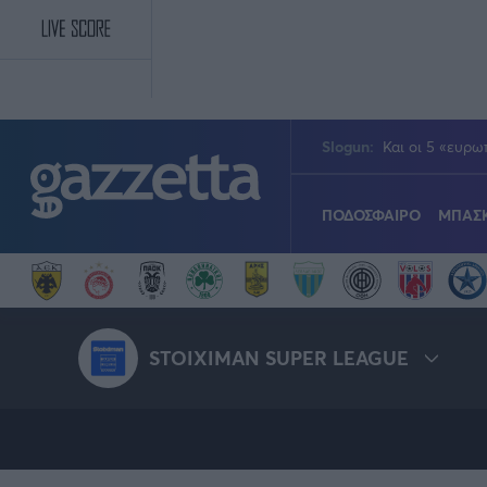
Παράκαμψη προς το κυρίως περιεχόμενο
Slogun:
Και οι 5 «ευρω
ΠΟΔΟΣΦΑΙΡΟ
ΜΠΑΣ
Πολιτική
Νίκος Αθανασίου
GMotion F1
GALACTICOS BY INTER
Stoiximan Super Le
Stoiximan GBL
Novibet Volley Lea
Τένις
PODCASTS
ΣΠΛΙΤ
STOIXIMAN SUPER LEAGUE
Τεχνολογία
Ανδρέας Δημάτος
ΜΕΤΑΒΙΒΑΣΗ BY NOVIB
Conference League
Εθνική Μπάσκετ
Κύπελλο Γυναικών
Γυμναστική
Transfer Stories
gMotion
Γιώργος Κούβαρης
Serie A
EuroCup
Κωπηλασία
Όλες οι διοργανώσεις
STOI
Γιώργος Σακελλαρίου
Μουντιάλ 2026
Τάε κβον ντο