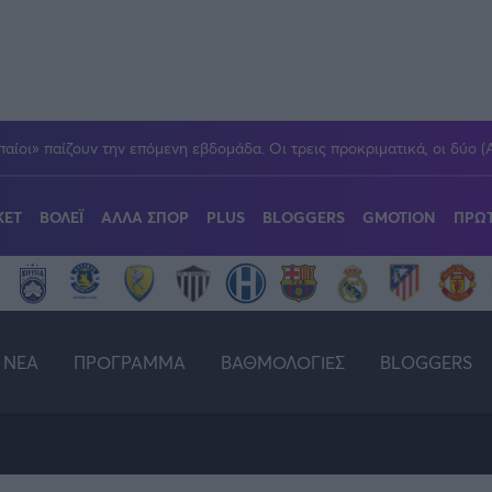
παίοι» παίζουν την επόμενη εβδομάδα. Οι τρεις προκριματικά, οι δύο (
ΚΕΤ
ΒΟΛΕΪ
ΑΛΛΑ ΣΠΟΡ
PLUS
BLOGGERS
GMOTION
ΠΡΩΤ
WETTEN
ague
gue
Κοινωνία
Δημήτρης Βέργος
Οδηγός F1
GAZZ FLOOR BY NOVIBET
Super League 2
EuroLeague
Volley League Γυναικών
Χάντμπολ
Διεθνή
Βασίλης Βλαχ
GMotion WR
POLE POSIT
Champio
Champio
Pre Lea
Πόλο
GAZZETTA ACTS
GAZZET
Gazzetta For Her
Unique
NEA
ΠΡΟΓΡΑΜΜΑ
ΒΑΘΜΟΛΟΓΙΕΣ
BLOGGERS
ET
Υγεία
Αντώνης Καλκαβούρας
Showbiz
Αντώνης Καρ
Κύπελλο Ελλάδας
Elite League
Champions League
Κολύμβηση
Premier
Α1 Γυνα
CEV Cu
Μπιτς Βό
Θέμα Ισότητας
Wyscout 
Για τον Αλέξανδρο
InStat An
Κώστας Νικολακόπουλος
Γιάννης Πάλλ
Mundobasket
Bundesliga
Ξιφασκία
Ligue 1
Basketak
Σκοποβο
#GiatonAlki
Συνεντεύ
XIMAN SUPER LEAGUE
SUPER LEAGUE 2
Γιάννης Σερέτης
Σταύρος Σουν
Η μητρότητα στον πάγκο
Μεγάλη 
Wyscout Analysis
Τζούντο
Ευρώπη
Πινγκ - 