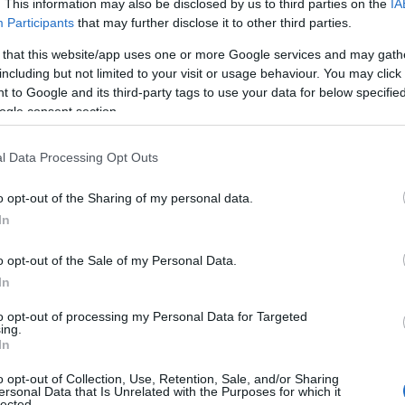
. This information may also be disclosed by us to third parties on the
IA
Participants
that may further disclose it to other third parties.
μπιακό και ακολουθεί ο Ερνάν Πέρες, ο οποίος
 όλα και ανακοινώθηκε από τους Πειραιώτες. «
Η
 that this website/app uses one or more Google services and may gath
του ποδοσφαιριστή Ερνάν Πέρεζ
» τονίζεται.
including but not limited to your visit or usage behaviour. You may click 
 to Google and its third-party tags to use your data for below specifi
ρεάλ «Ο μέσος, Ερνάν Πέρες θα συνεχίσει στον
ogle consent section.
 των δυο ομάδων. Η Βιγιαρεάλ θέλει να
υ και τον επαγγελματισμό του αυτά τα πέντε
l Data Processing Opt Outs
σταθμό της καριέρας του». Ο Παραγουανός έκανε
o opt-out of the Sharing of my personal data.
 Ολυμπιακού τονίζοντας:
«
Είμαι πολύ χαρούμενος
In
ίμαι περήφανος που είμαι εδώ σε μία πολύ, πολύ
ο δυνατό»
και πρόσθεσε:
«Προσωπικός μου στόχος
o opt-out of the Sale of my Personal Data.
. Όσον αφορά τους στόχους μου με την ομάδα,
In
και να πάμε καλά στο Champions League
».
to opt-out of processing my Personal Data for Targeted
ing.
 και η μεταγραφή του θα αγγίξει τα 2.5 εκατ.
In
ν και αποτελεί την 4η φετινή μεταγραφή του
o opt-out of Collection, Use, Retention, Sale, and/or Sharing
κάνο, Βαλντές.
ersonal Data that Is Unrelated with the Purposes for which it
lected.