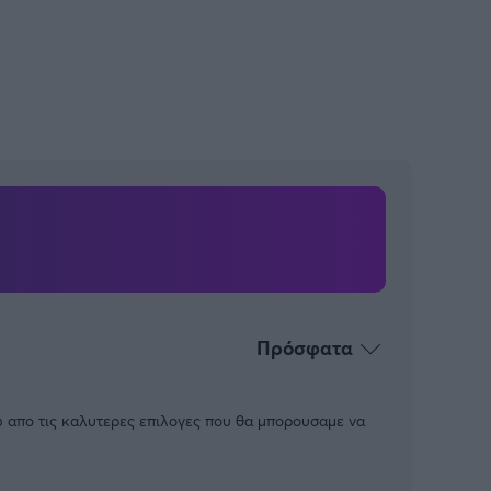
Πρόσφατα
τω απο τις καλυτερες επιλογες που θα μπορουσαμε να