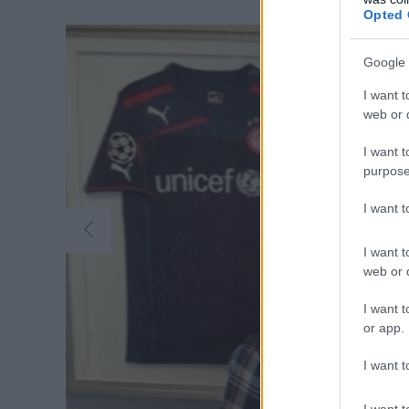
Opted 
Google 
I want t
web or d
I want t
purpose
I want 
I want t
web or d
I want t
or app.
I want t
I want t