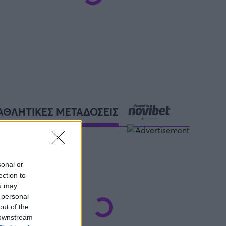
ΑΘΛΗΤΙΚΕΣ ΜΕΤΑΔΟΣΕΙΣ
sonal or
ection to
ou may
 personal
out of the
 downstream