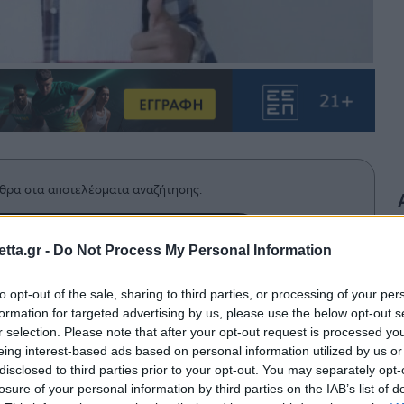
θρα στα αποτελέσματα αναζήτησης.
azzetta.gr στην Google
tta.gr -
Do Not Process My Personal Information
to opt-out of the sale, sharing to third parties, or processing of your per
formation for targeted advertising by us, please use the below opt-out s
θρόλευκα και ο Ερνάν Πέρες, με τον
r selection. Please note that after your opt-out request is processed y
l με τον Παραγουανό μέσο!
eing interest-based ads based on personal information utilized by us or
disclosed to third parties prior to your opt-out. You may separately opt-
πιονς Λιγκ» τόνισε.
losure of your personal information by third parties on the IAB’s list of