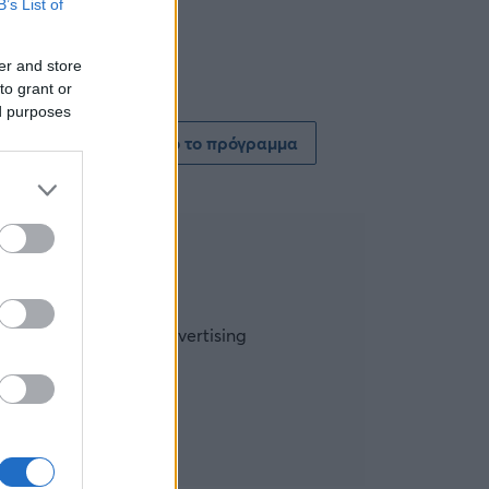
B’s List of
er and store
to grant or
ed purposes
Δείτε όλο το πρόγραμμα