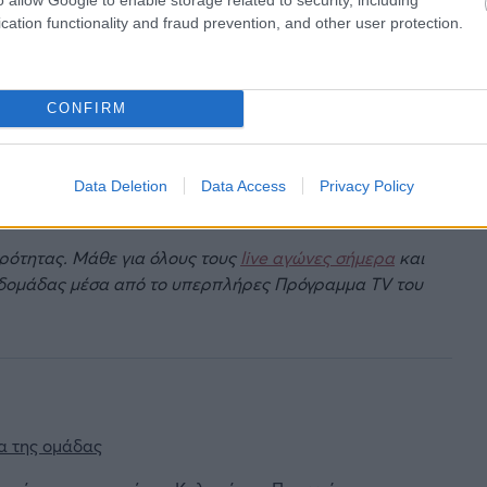
cation functionality and fraud prevention, and other user protection.
CONFIRM
Data Deletion
Data Access
Privacy Policy
ιρότητας. Μάθε για όλους τους
live αγώνες σήμερα
και
βδομάδας μέσα από το υπερπλήρες Πρόγραμμα TV του
α της ομάδας