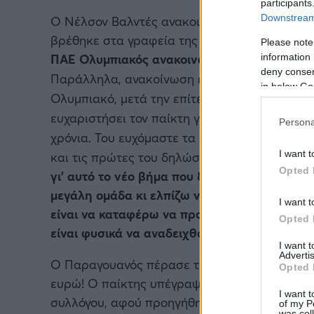
participants
Downstream 
O Νέλσον Βαλντές ανακοινώθηκε από τον Ολυ
βρέθηκε στα γραφεία της ΠΑΕ, συμφώνησε σε
Please note
ΠΑΕ Ολυμπιακός ανακοινώνει την απόκτηση 
information 
deny consent
Παράλληλα, ανακοίνωση εξέδωσε και η
Βιγια
in below Go
Ολυμπιακό, μετά την επίτευξη της συμφωνίας
ευχαριστήσει τον παίκτη για την αφοσίωσή το
Persona
χρόνια. Του ευχόμαστε τα καλύτερα στο νέο 
I want t
και τις πρώτες του δηλώσεις ως παίκτης του
Opted 
γι’ αυτό το νέο βήμα που ξεκινά για εμένα. Ε
μεγάλη ομάδα κι ελπίζω να κάνω το καλύτερ
I want t
είναι να καταφέρω να προσαρμοστώ γρήγορα
Opted 
είναι φυσικά να αναδειχθούμε πρωταθλητές 
I want 
Advertis
Ο Παραγουανός πέρασε τις ιατρικές εξετάσεις
Opted 
ευρώ! Ο παίκτης υπέγραψε συμβόλαιο 3.5 ετώ
I want t
συλλόγου, αφού προηγήθηκαν οι Ιμπραΐμ, Μαρ
of my P
was col