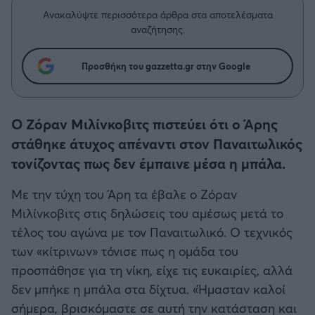
Η μητρότητα στον πάγκο
Δημήτρης Τσορμπατζόγλου
Κύπελλο Γερμανίας
Συνεντεύξεις
Ανακαλύψτε περισσότερα άρθρα στα αποτελέσματα
Άρης
Μεγάλη μου Αγάπη
αναζήτησης.
Κύπελλο Ελλάδος
Μια Ιστορία από την Πόλη
Λεβαδειακός
Προσθήκη του gazzetta.gr στην Google
CHAMPIONS LEAGUE
ΟΦΗ
EUROPA LEAGUE
Ο Ζόραν Μιλίνκοβιτς πιστεύει ότι ο Άρης
Βόλος
στάθηκε άτυχος απέναντι στον Παναιτωλικός
UEFA NATIONS LEAGUE
τονίζοντας πως δεν έμπαινε μέσα η μπάλα.
Ατρόμητος Αθηνών
Με την τύχη του Άρη τα έβαλε ο Ζόραν
COPA AMERICA
Κηφισιά
Μιλίνκοβιτς στις δηλώσεις του αμέσως μετά το
τέλος του αγώνα με τον Παναιτωλικό. Ο τεχνικός
Μουντιάλ 2026
Αστέρας Τρίπολης
των «κίτρινων» τόνισε πως η ομάδα του
EURO
προσπάθησε για τη νίκη, είχε τις ευκαιρίες, αλλά
Παναιτωλικός
δεν μπήκε η μπάλα στα δίχτυα. «Ήμασταν καλοί
Γ' Εθνική
σήμερα, βρισκόμαστε σε αυτή την κατάσταση και