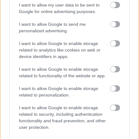
I want to allow my user data to be sent to
Google for online advertising purposes.
I want to allow Google to send me
personalized advertising.
Τσουβέλας: «Οι φωτογραφίες αδικούν την Εύα, δεν
έχει φωτογένεια - Λες κι εγώ είμαι ο Μπραντ Πιτ»
I want to allow Google to enable storage
(vid)
related to analytics like cookies on web or
device identifiers in apps.
Δύο ανερχόμενα νησιά που μπήκαν στο ραντάρ του
I want to allow Google to enable storage
ελληνικού καλοκαιριού
related to functionality of the website or app.
15 μεγάλες σειρές που ανέβαλες καιρό και μπορείς
I want to allow Google to enable storage
επιτέλους να δεις το καλοκαίρι
related to personalization.
I want to allow Google to enable storage
related to security, including authentication
functionality and fraud prevention, and other
user protection.