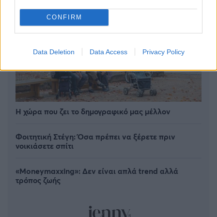
CONFIRM
Data Deletion
Data Access
Privacy Policy
Η χώρα που ζει το δημογραφικό μας μέλλον
Φοιτητική Στέγη: Όσα πρέπει να ξέρετε πριν
νοικιάσετε σπίτι
«Moneymaxxing»: Δεν είναι απλά trend αλλά
τρόπος ζωής