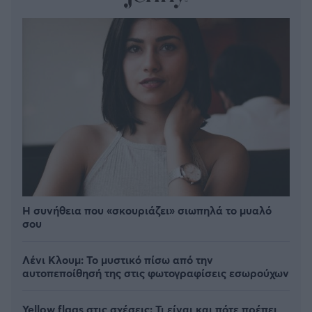
Η συνήθεια που «σκουριάζει» σιωπηλά το μυαλό
σου
Λένι Κλουμ: Το μυστικό πίσω από την
αυτοπεποίθησή της στις φωτογραφίσεις εσωρούχων
Yellow flags στις σχέσεις: Τι είναι και πότε πρέπει