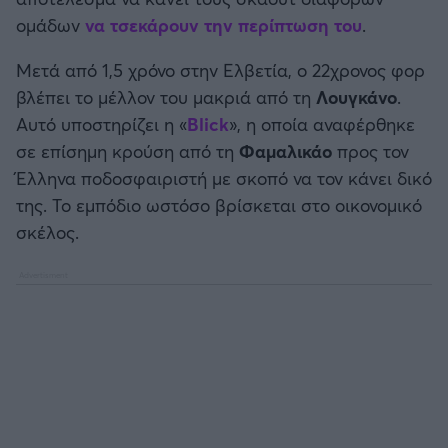
Καλαμάτα
ομάδων
να τσεκάρουν την περίπτωση του
.
Προκριματικά MUNDIAL 2026
Ηρακλής
Μετά από 1,5 χρόνο στην Ελβετία, ο 22χρονος φορ
Προκριματικά EURO
βλέπει το μέλλον του μακριά από τη
Λουγκάνο
.
Μπαρτσελόνα
Αυτό υποστηρίζει η «
Blick
», η οποία αναφέρθηκε
CONFERENCE LEAGUE
σε επίσημη κρούση από τη
Φαμαλικάο
προς τον
Ρεάλ Μαδρίτης
Έλληνα ποδοσφαιριστή με σκοπό να τον κάνει δικό
Διεθνή Φιλικά
της. Το εμπόδιο ωστόσο βρίσκεται στο οικονομικό
Ατλέτικο Μαδρίτης
σκέλος.
Ποδόσφαιρο Γυναικών
Μάντσεστερ Γιουνάιτεντ
EFL CUP
Μάντσεστερ Σίτι
COPA AFRICA
Λίβερπουλ
MLS
Τσέλσι