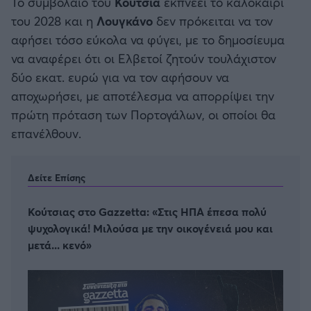
Το συμβόλαιο του
Κούτσια
εκπνέει το καλοκαίρι
του 2028 και η
Λουγκάνο
δεν πρόκειται να τον
αφήσει τόσο εύκολα να φύγει, με το δημοσίευμα
να αναφέρει ότι οι Ελβετοί ζητούν τουλάχιστον
δύο εκατ. ευρώ για να τον αφήσουν να
αποχωρήσει, με αποτέλεσμα να απορρίψει την
πρώτη πρόταση των Πορτογάλων, οι οποίοι θα
επανέλθουν.
Δείτε Επίσης
Κούτσιας στο Gazzetta: «Στις ΗΠΑ έπεσα πολύ
ψυχολογικά! Μιλούσα με την οικογένειά μου και
μετά... κενό»