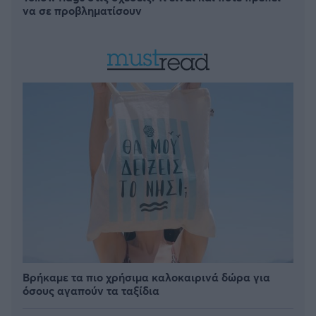
να σε προβληματίσουν
Βρήκαμε τα πιο χρήσιμα καλοκαιρινά δώρα για
όσους αγαπούν τα ταξίδια