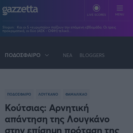
Παράκαμψη προς το κυρίως περιεχόμενο
MENU
LIVE SCORES
Slogun:
Και οι 5 «ευρωπαίοι» παίζουν την επόμενη εβδομάδα. Οι τρεις
προκριματικά, οι δύο (ΑΕΚ - ΟΦΗ) τελικό...
ΠΟΔΟΣΦΑΙΡΟ
Stoiximan Super League
ΠΟΔΟΣΦΑΙΡΟ
NEA
BLOGGERS
ΜΠΑΣΚΕΤ
Super League 2
Stoiximan GBL
Όλες οι διοργανώσεις
ΒΟΛΕΪ
Champions League
EuroLeague
Novibet Volley League
ΑΛΛΑ ΣΠΟΡ
STOIXIMAN SUPER LEAGUE
Europa League
Champions League
Volley League Γυναικών
Τένις
PLUS
Conference League
NBA
ΠΟΔΟΣΦΑΙΡΟ
ΛΟΥΓΚΑΝΟ
ΦΑΜΑΛΙΚΑΟ
SUPER LEAGUE 2
Pre League
Χάντμπολ
Πολιτική
Κύπελλο Ελλάδας
Εθνική Μπάσκετ
Κούτσιας: Αρνητική
BLOGGERS
Κύπελλο Ανδρών
Πόλο
Κοινωνία
Premier League
PREMIER LEAGUE
Elite League
Νίκος Αθανασίου
απάντηση της Λουγκάνο
GMOTION
Κύπελλο Γυναικών
Διεθνή
Στίβος
La Liga
Δημήτρης Βέργος
Α1 Γυναικών
GMotion F1
Champions League
στην επίσημη πρόταση της
Viral
FA CUP
ΠΡΩΤΟΣΕΛΙΔΑ
Γυμναστική
Serie A
Βασίλης Βλαχόπουλος
Κύπελλο Ελλάδος