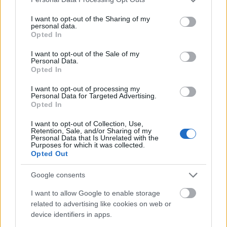
services and may gather and store information including but
Πέρα από τη Λισαβόνα: 10 μαγευτικοί προορισμοί
not limited to your visit or usage behaviour. You may click to
I want to opt-out of the Sharing of my
της Πορτογαλίας
personal data.
grant or deny consent to Google and its third-party tags to
Opted In
use your data for below specified purposes in below Google
Το καλά κρυμμένο μυστικό της Κρήτης: Το φαράγγι
consent section.
I want to opt-out of the Sale of my
των Αγίων και η μαγευτική παραλία στο Λιβυκό
Personal Data.
Opted In
6 γραφικά χωριά των Κυκλάδων που αξίζει να
I want to opt-out of processing my
ανακαλύψετε
Personal Data for Targeted Advertising.
Opted In
I want to opt-out of Collection, Use,
Retention, Sale, and/or Sharing of my
Personal Data that Is Unrelated with the
Purposes for which it was collected.
Opted Out
Google consents
I want to allow Google to enable storage
related to advertising like cookies on web or
device identifiers in apps.