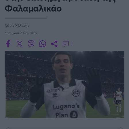
Οδηγός F1
CEV Cup
Τεχνολογία
Φαλαμαλικάο
Παναγιώτης Δαλαταριώφ
Κολύμβηση
ΑΘΛΗΤΙΚΕΣ ΜΕΤΑΔΟΣΕΙΣ
Bundesliga
EuroCup
GMotion WRC
SERIE A
Υγεία
Challenge Cup
Ανδρέας Δημάτος
Μπιτς Βόλεϊ
Ligue 1
Mundobasket
GMotion MotoGP
LIVE SCORE
Showbiz
Αντώνης Καλκαβούρας
Κύπελλο Ιταλίας
Ιστιοπλοΐα
Basketaki
Νότης Χάλαρης
Εθνική Ελλάδος
GWOMEN
Αντώνης Καρπετόπουλος
4 Ιουνίου 2026 - 11:57
Eurobasket
Κωπηλασία
Μουντιάλ 2026
Δημήτρης Κατσιώνης
LA LIGA
ΑΘΛΗΤΙΚΗ ΗΧΩ
1
Ξιφασκία
Wyscout Analysis
Γιώργος Κούβαρης
ΕΚΠΟΜΠΕΣ
Σκοποβολή
Ευρώπη
COPA DEL REY
Κώστας Νικολακόπουλος
GALACTICOS BY INTERWETTEN
Κόσμος
Πάλη
ΟΜΑΔΕΣ
Γιάννης Πάλλας
GAZZ FLOOR BY NOVIBET
BUNDESLIGA
Νίκος Παπαδογιάννης
Τάε κβον ντο
ΑΕΚ
PODCASTS
POLE POSITION BY ALLWYN
Γιώργος Σακελλαρίου
Τζούντο
ΣΠΛΙΤ
LIGUE 1
OLD SCHOOL
GAZZETTA ACTS
Γιάννης Σερέτης
Ολυμπιακός
Πινγκ - πονγκ
Transfer Stories
ΜΕΤΑΒΙΒΑΣΗ BY NOVIBET
Gazzetta For Her
Σταύρος Σουντουλίδης
GAZZETTA SPECIALS
gMotion
SüPER LIG
Μαχητικά Αθλήματα
Θέμα Ισότητας
Δημήτρης Τομαράς
ΠΑΟΚ
Unique
Πυγμαχία
Για τον Αλέξανδρο
Γιώργος Τσακίρης
Wyscout Analysis
PREMIER LEAGUE Ρωσίας
Άρση Βαρών
#GiatonAlki
Παναθηναϊκός
Μιχάλης Τσαμπάς
InStat Analysis