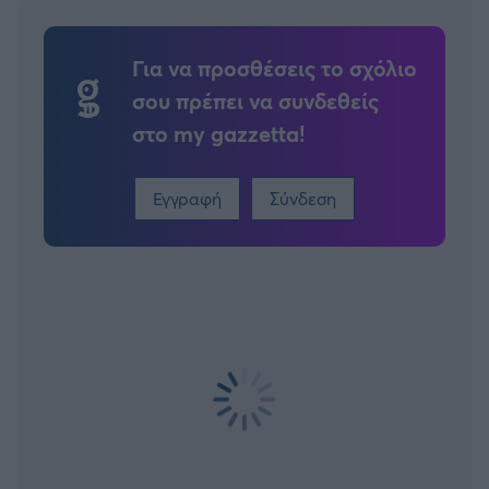
Για να προσθέσεις το σχόλιο
σου πρέπει να συνδεθείς
στο my gazzetta!
Εγγραφή
Σύνδεση