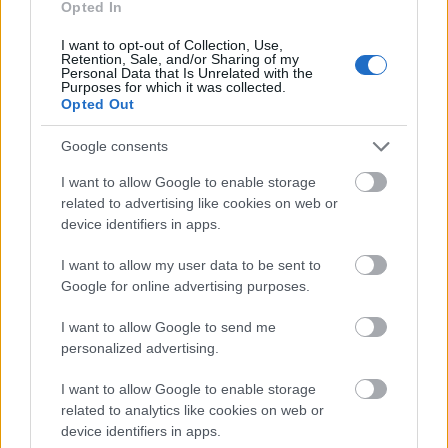
Opted In
I want to opt-out of Collection, Use,
Retention, Sale, and/or Sharing of my
Personal Data that Is Unrelated with the
Purposes for which it was collected.
Opted Out
May
— ge (@geglobo)
Google consents
31, 2026
I want to allow Google to enable storage
related to advertising like cookies on web or
device identifiers in apps.
@Photo credits:
INTIME
I want to allow my user data to be sent to
Google for online advertising purposes.
I want to allow Google to send me
personalized advertising.
Διάβασε όλα τα
τελευταία νέα
της αθλητικής
I want to allow Google to enable storage
επικαιρότητας. Μάθε για όλους τους
live αγώνες σήμερα
related to analytics like cookies on web or
και δες τις
αθλητικές μεταδόσεις
της ημέρας και της
device identifiers in apps.