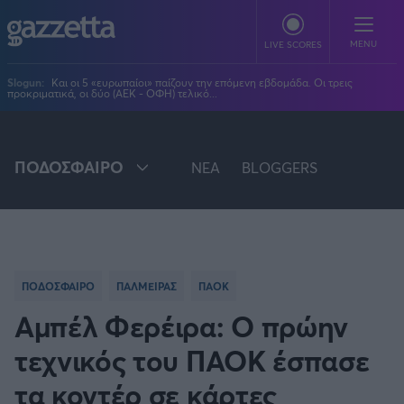
Παράκαμψη προς το κυρίως περιεχόμενο
MENU
LIVE SCORES
Slogun:
Και οι 5 «ευρωπαίοι» παίζουν την επόμενη εβδομάδα. Οι τρεις
προκριματικά, οι δύο (ΑΕΚ - ΟΦΗ) τελικό...
ΠΟΔΟΣΦΑΙΡΟ
Stoiximan Super League
ΠΟΔΟΣΦΑΙΡΟ
NEA
BLOGGERS
ΜΠΑΣΚΕΤ
Super League 2
Stoiximan GBL
Όλες οι διοργανώσεις
ΒΟΛΕΪ
Champions League
EuroLeague
Novibet Volley League
ΑΛΛΑ ΣΠΟΡ
STOIXIMAN SUPER LEAGUE
Europa League
Champions League
Volley League Γυναικών
Τένις
PLUS
Conference League
NBA
ΠΟΔΟΣΦΑΙΡΟ
ΠΑΛΜΕΙΡΑΣ
ΠΑΟΚ
SUPER LEAGUE 2
Pre League
Χάντμπολ
Πολιτική
Κύπελλο Ελλάδας
Εθνική Μπάσκετ
Αμπέλ Φερέιρα: Ο πρώην
BLOGGERS
Κύπελλο Ανδρών
Πόλο
Κοινωνία
Premier League
PREMIER LEAGUE
Elite League
Νίκος Αθανασίου
τεχνικός του ΠΑΟΚ έσπασε
GMOTION
Κύπελλο Γυναικών
Διεθνή
Στίβος
La Liga
Δημήτρης Βέργος
Α1 Γυναικών
GMotion F1
Champions League
τα κοντέρ σε κάρτες
Viral
FA CUP
ΠΡΩΤΟΣΕΛΙΔΑ
Γυμναστική
Serie A
Βασίλης Βλαχόπουλος
Κύπελλο Ελλάδος