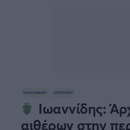
Γιώργος Τσακίρης
FA CUP
SERIE
Πυγμαχία
COPA DEL REY
BUND
PREMIER LEAGUE Ρωσίας
Κύπελ
EUROPA LEAGUE
UEFA
EURO
Γ' Εθν
ΠΟΔΟΣΦΑΙΡΟ
ΣΠΟΡΤΙΝΓΚ
CONFERENCE LEAGUE
Διεθν
Ιωαννίδης: Άρ
COPA AFRICA
MLS
αιθέρων στην πε