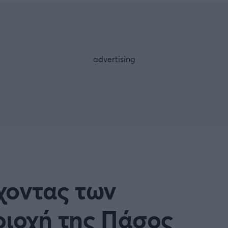
Μια Ιστο
Μιχάλης Τσαμπάς
Δημήτρης Τσ
 A
Κύπελλο Ιταλίας
Άρση Βαρών
ESLIGA
LIGUE 1
λο Γερμανίας
Κύπελλο Ελλάδος
FOLLOW US
 NATIONS LEAGUE
COPA AMERICA
ική
Προκριματικά MUNDIAL 2
ή Φιλικά
Ποδόσφαιρο Γυναικών
χοντας των
EREDIVISIE
ριοχή της Πάσος