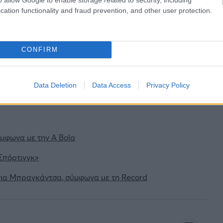
cation functionality and fraud prevention, and other user protection.
CONFIRM
ιρότητας. Μάθε για όλους τους
live αγώνες σήμερα
και
βδομάδας μέσα από το υπερπλήρες Πρόγραμμα TV του
Data Deletion
Data Access
Privacy Policy
μφωνα με την A Bola
 Σπόρτινγκ»
για Μπραγκάντσα, σύμφωνα με τη Record