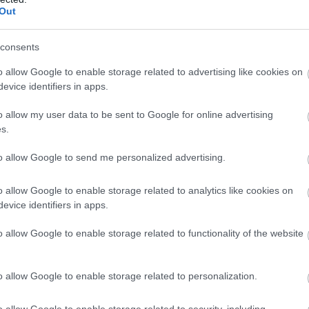
Out
consents
o allow Google to enable storage related to advertising like cookies on
evice identifiers in apps.
#sporttvportugal

o allow my user data to be sent to Google for online advertising
açadeportugal
s.
portingcp
to allow Google to send me personalized advertising.
ROwZ4qe
o allow Google to enable storage related to analytics like cookies on
evice identifiers in apps.
October 18, 2025
ortugal)
o allow Google to enable storage related to functionality of the website
o allow Google to enable storage related to personalization.
o allow Google to enable storage related to security, including