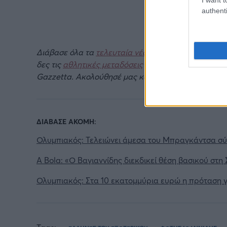
authenti
Διάβασε όλα τα
τελευταία νέα
της αθλητικής επικα
δες τις
αθλητικές μεταδόσεις
της ημέρας και της ε
Gazzetta. Ακολούθησέ μας και στο
Google News
.
ΔΙΑΒΑΣΕ ΑΚΟΜΗ:
Ολυμπιακός: Τελειώνει άμεσα του Μπραγκάντσα σύ
A Bola: «Ο Βαγιαννίδης διεκδικεί θέση βασικού στη
Ολυμπιακός: Στα 10 εκατομμύρια ευρώ η πρόταση 