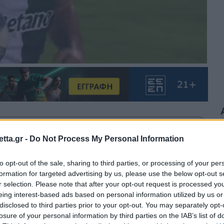
θρα στα αποτελέσματα αναζήτησης.
tta.gr -
Do Not Process My Personal Information
azzetta.gr στην Google
to opt-out of the sale, sharing to third parties, or processing of your per
formation for targeted advertising by us, please use the below opt-out s
r selection. Please note that after your opt-out request is processed y
eing interest-based ads based on personal information utilized by us or
ίδη, η Σπόρτινγκ ισοφάρισε σε 2-2
disclosed to third parties prior to your opt-out. You may separately opt-
losure of your personal information by third parties on the IAB’s list of