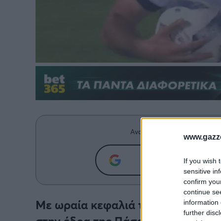
Ανακαλύψτε περισσότερα άρ
www.gazze
Προσθήκη του g
If you wish 
sensitive in
confirm you
continue se
Με ωραία κεφαλιά του Φώτη Ιωανν
information 
further disc