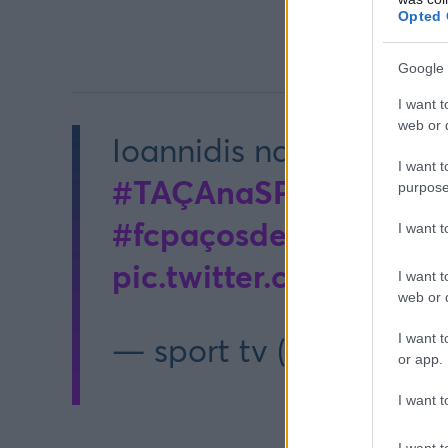
Opted 
Google 
I want t
web or d
Ioannidis nas alturas 
I want t
#TAÇAnaSPORTTV
#t
purpose
#fcpaçosdeferreira
#s
I want 
pic.twitter.com/G0t
I want t
web or d
— sport tv (@sporttvp
I want t
or app.
I want t
I want t