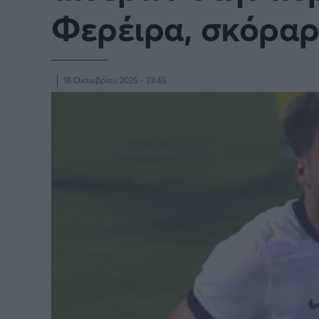
Παγκόσμιο Κύπελλο Συλλόγων
Φερέιρα, σκόραρε
LIGA
2025
18 Οκτωβρίου 2025 - 23:45