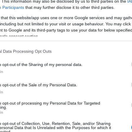
 το Κύπελλο Πορτογαλίας.
. This information may also be disclosed by us to third parties on the
IA
Participants
that may further disclose it to other third parties.
με... κεφαλιά ο
Φώτης Ιωαννίδης
. Ο διεθνής
 that this website/app uses one or more Google services and may gath
 ξεκίνησε βασικός για τη
Σπόρτινγκ
στην έδρα της
including but not limited to your visit or usage behaviour. You may click 
 to Google and its third-party tags to use your data for below specifi
ού Κυπέλλου και δικαίωσε τον
Μπόρζες
. Στο 22'
ogle consent section.
 61', αφού η ομάδα του έμεινε ξανά πίσω στο σκορ,
του
Κέντα
και ισοφάρισε σε 2-2. Αυτό ήταν το
l Data Processing Opt Outs
κ
.
o opt-out of the Sharing of my personal data.
In
o opt-out of the Sale of my Personal Data.
In
to opt-out of processing my Personal Data for Targeted
ing.
In
o opt-out of Collection, Use, Retention, Sale, and/or Sharing
ersonal Data that Is Unrelated with the Purposes for which it
lected.