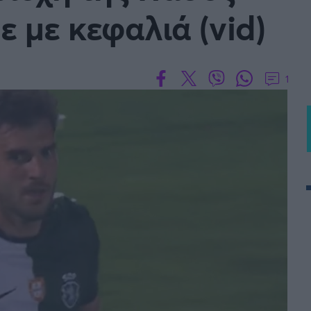
 με κεφαλιά (vid)
 PORTUGAL BETCLIC
Α' Εθνική Γυναικών
1