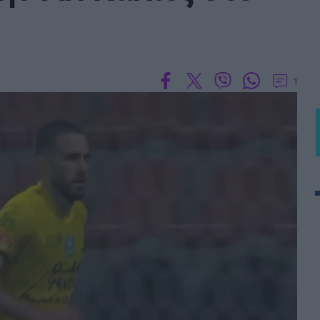
 PORTUGAL BETCLIC
Α' Εθνική Γυναικών
1