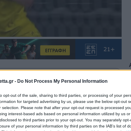
θρα στα αποτελέσματα αναζήτησης.
tta.gr -
Do Not Process My Personal Information
azzetta.gr στην Google
to opt-out of the sale, sharing to third parties, or processing of your per
formation for targeted advertising by us, please use the below opt-out s
r selection. Please note that after your opt-out request is processed y
eing interest-based ads based on personal information utilized by us or
τη σεζόν έδωσε στην Αλ Καλίτζ τη
disclosed to third parties prior to your opt-out. You may separately opt-
losure of your personal information by third parties on the IAB’s list of
0+7' (1-2), την πρώτη της μετά από