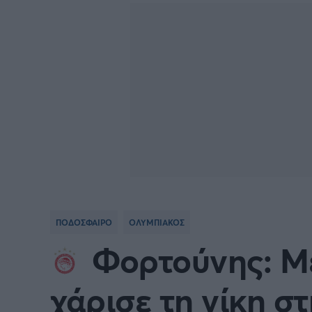
Γιώργος Τσακίρης
FA CUP
SERIE
Πυγμαχία
COPA DEL REY
BUND
PREMIER LEAGUE Ρωσίας
Κύπελ
EUROPA LEAGUE
UEFA
EURO
Γ' Εθν
ΠΟΔΟΣΦΑΙΡΟ
ΟΛΥΜΠΙΑΚΟΣ
CONFERENCE LEAGUE
Διεθν
Φορτούνης: Μ
COPA AFRICA
MLS
χάρισε τη νίκη σ