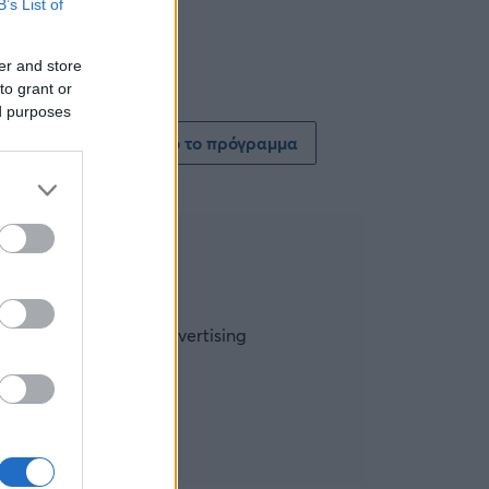
B’s List of
er and store
to grant or
ed purposes
Δείτε όλο το πρόγραμμα