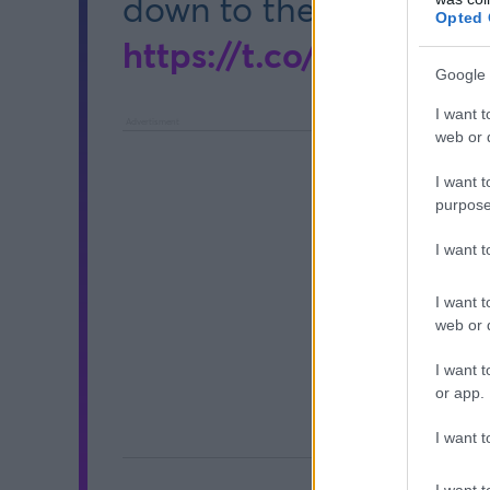
down to the First Divis
Opted 
https://t.co/CSovwAT
Google 
I want t
web or d
I want t
purpose
I want 
I want t
web or d
I want t
or app.
I want t
I want t