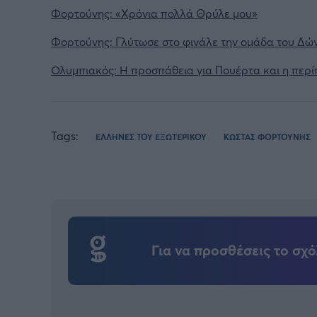
Φορτούνης: «Χρόνια πολλά Θρύλε μου»
Φορτούνης: Γλύτωσε στο φινάλε την ομάδα του Δών
Ολυμπιακός: Η προσπάθεια για Πουέρτα και η περί
Tags:
ΕΛΛΗΝΕΣ ΤΟΥ ΕΞΩΤΕΡΙΚΟΥ
ΚΩΣΤΑΣ ΦΟΡΤΟΥΝΗΣ
Για να προσθέσεις το σχό