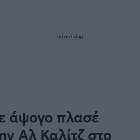
Μια Ιστο
Μιχάλης Τσαμπάς
Δημήτρης Τσ
 A
Κύπελλο Ιταλίας
Άρση Βαρών
ESLIGA
LIGUE 1
λο Γερμανίας
Κύπελλο Ελλάδος
FOLLOW US
 NATIONS LEAGUE
COPA AMERICA
ική
Προκριματικά MUNDIAL 2
ή Φιλικά
Ποδόσφαιρο Γυναικών
ε άψογο πλασέ
EREDIVISIE
την Αλ Καλίτζ στο