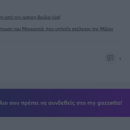
η από την άσπρη βούλα (vid)
πτωση του Μονκαντά, που υπήρξε στέλεχος της Μίλαν
1
λιο σου πρέπει να συνδεθείς στο my gazzetta!