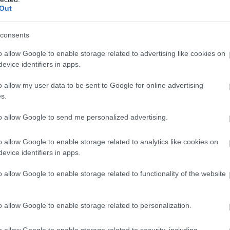
ion ✈️
Out
rXU
consents
o allow Google to enable storage related to advertising like cookies on
evice identifiers in apps.
o allow my user data to be sent to Google for online advertising
s.
to allow Google to send me personalized advertising.
o allow Google to enable storage related to analytics like cookies on
evice identifiers in apps.
o allow Google to enable storage related to functionality of the website
o allow Google to enable storage related to personalization.
o allow Google to enable storage related to security, including