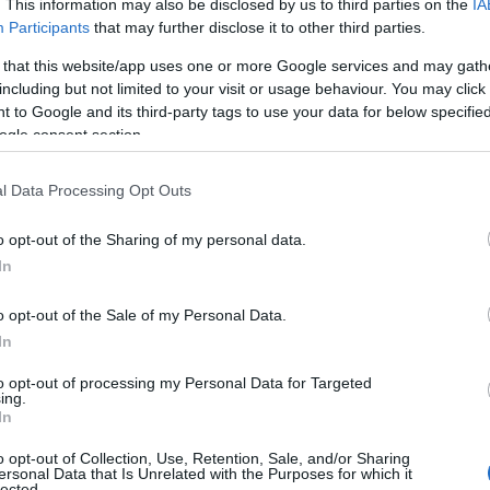
. This information may also be disclosed by us to third parties on the
IA
Participants
that may further disclose it to other third parties.
 that this website/app uses one or more Google services and may gath
including but not limited to your visit or usage behaviour. You may click 
ιώργου Δώνη
με τον
Κώστα Φορτούνη
να έχει
 to Google and its third-party tags to use your data for below specifi
ντι στην ουραγό
Αλ Ραέντ
για την 26η αγωνιστική
ogle consent section.
λάσαρε ιδανικά στην κίνηση αφήνοντας... άγαλμα
ν μπάλα να καταλήγει στα δίχτυα του, με τον
l Data Processing Opt Outs
ης ομάδας του στις νίκες μετά από οκτώ
o opt-out of the Sharing of my personal data.
In
ime goal conceded by Al-
o opt-out of the Sale of my Personal Data.
In
onsecutive match!
to opt-out of processing my Personal Data for Targeted
ing.
In
amage could send them
o opt-out of Collection, Use, Retention, Sale, and/or Sharing
ersonal Data that Is Unrelated with the Purposes for which it
lected.