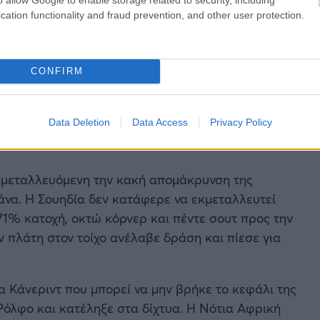
cation functionality and fraud prevention, and other user protection.
CONFIRM
Data Deletion
Data Access
Privacy Policy
κμεταλλευόμενη την κακή απομάκρυνση της
να. Η Σουηδία δεν κατάφερε να εκμεταλλευτεί
71% κατοχή, οκτώ κόρνερ και πέντε σουτ προς την
ν πλάτη στον τοίχο ανέλαβε δράση και πίεσε για
να Κάνεριντ που μπορεί να μην βρήκε το κεφάλι της
όλφο και κατέληξε στα δίχτυα. Η Νότια Αφρική