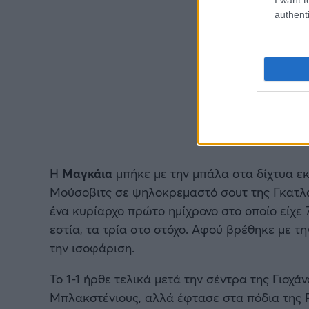
authenti
Η
Μαγκάια
μπήκε με την μπάλα στα δίχτυα ε
Μούσοβιτς σε ψηλοκρεμαστό σουτ της Γκατλά
ένα κυρίαρχο πρώτο ημίχρονο στο οποίο είχε 
εστία, τα τρία στο στόχο. Αφού βρέθηκε με τη
την ισοφάριση.
Το 1-1 ήρθε τελικά μετά την σέντρα της Γιοχά
Μπλακστένιους, αλλά έφτασε στα πόδια της Ρ