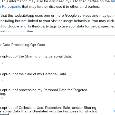
. This information may also be disclosed by us to third parties on the
IA
Participants
that may further disclose it to other third parties.
 that this website/app uses one or more Google services and may gath
including but not limited to your visit or usage behaviour. You may click 
ίλντα Μιγκάλα σκόραρε στο 48ο λεπτό. Όμως η
 to Google and its third-party tags to use your data for below specifi
ην Ρόλφο και βρήκε λύτρωση στην «εκπνοή» χάρη
ogle consent section.
l Data Processing Opt Outs
την πρωτιά του ομίλου και ο πρώτος της αγώνας
ότια Αφρική έμοιαζε να είναι ο πιο εύκολος.
o opt-out of the Sharing of my personal data.
, η Νότια Αφρική άνοιξε το σκορ και εκεί τα
In
o opt-out of the Sale of my Personal Data.
In
to opt-out of processing my Personal Data for Targeted
ing.
In
o opt-out of Collection, Use, Retention, Sale, and/or Sharing
ersonal Data that Is Unrelated with the Purposes for which it
lected.