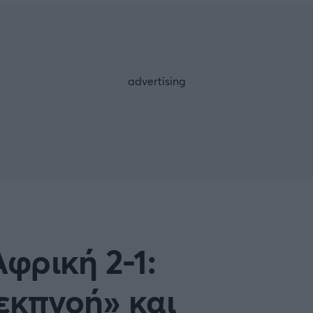
Μια Ιστο
Μιχάλης Τσαμπάς
Δημήτρης Τσ
 A
Κύπελλο Ιταλίας
Άρση Βαρών
ESLIGA
LIGUE 1
λο Γερμανίας
Κύπελλο Ελλάδος
FOLLOW US
 NATIONS LEAGUE
COPA AMERICA
ική
Προκριματικά MUNDIAL 2
ή Φιλικά
Ποδόσφαιρο Γυναικών
Αφρική 2-1:
EREDIVISIE
εκπνοή» και