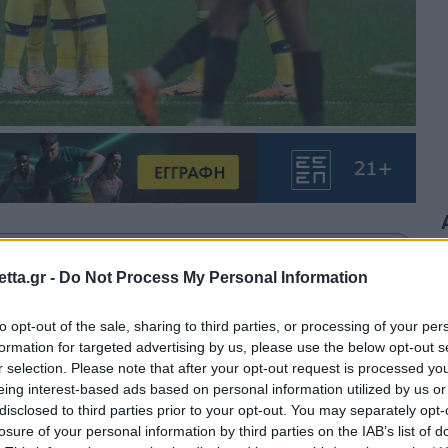
θρα στα αποτελέσματα αναζήτησης.
tta.gr -
Do Not Process My Personal Information
azzetta.gr στην Google
to opt-out of the sale, sharing to third parties, or processing of your per
formation for targeted advertising by us, please use the below opt-out s
r selection. Please note that after your opt-out request is processed y
eing interest-based ads based on personal information utilized by us or
90ο λεπτό η Σουηδία πήρε αγχωτική
disclosed to third parties prior to your opt-out. You may separately opt-
losure of your personal information by third parties on the IAB’s list of
 πρεμιέρα του ομίλου G στο