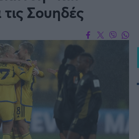
α τις Σουηδές
 PORTUGAL BETCLIC
Α' Εθνική Γυναικών