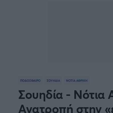
Γιώργος Τσακίρης
FA CUP
SERIE
Πυγμαχία
COPA DEL REY
BUND
PREMIER LEAGUE Ρωσίας
Κύπελ
EUROPA LEAGUE
UEFA
EURO
Γ' Εθν
ΠΟΔΟΣΦΑΙΡΟ
ΣΟΥΗΔΙΑ
ΝΟΤΙΑ ΑΦΡΙΚΗ
CONFERENCE LEAGUE
Διεθν
Σουηδία - Νότια 
COPA AFRICA
MLS
Ανατροπή στην «