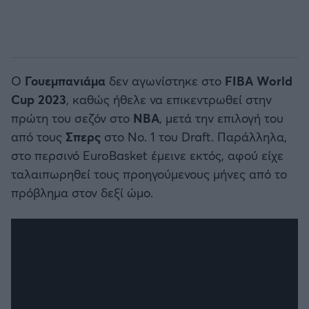
Ο
Γουεμπανιάμα
δεν αγωνίστηκε στο
FIBA World
Cup 2023
, καθώς ήθελε να επικεντρωθεί στην
πρώτη του σεζόν στο
NBA
, μετά την επιλογή του
από τους
Σπερς
στο Νο. 1 του Draft. Παράλληλα,
στο περσινό EuroBasket έμεινε εκτός, αφού είχε
ταλαιπωρηθεί τους προηγούμενους μήνες από το
πρόβλημα στον δεξί ώμο.