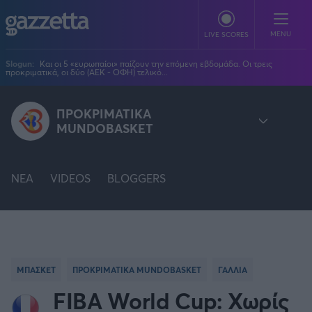
Παράκαμψη προς το κυρίως περιεχόμενο
MENU
LIVE SCORES
Slogun:
Και οι 5 «ευρωπαίοι» παίζουν την επόμενη εβδομάδα. Οι τρεις
προκριματικά, οι δύο (ΑΕΚ - ΟΦΗ) τελικό...
ΠΟΔΟΣΦΑΙΡΟ
ΠΡΟΚΡΙΜΑΤΙΚΑ
MUNDOBASKET
Stoiximan Super League
ΜΠΑΣΚΕΤ
Super League 2
Stoiximan GBL
Όλες οι διοργανώσεις
ΒΟΛΕΪ
Champions League
NEA
EuroLeague
VIDEOS
BLOGGERS
Novibet Volley League
ΑΛΛΑ ΣΠΟΡ
STOIXIMAN GBL
Europa League
Champions League
Volley League Γυναικών
Τένις
PLUS
Conference League
NBA
EUROLEAGUE
Pre League
Χάντμπολ
Πολιτική
Κύπελλο Ελλάδας
Εθνική Μπάσκετ
BLOGGERS
Κύπελλο Ανδρών
Πόλο
Κοινωνία
Premier League
EUROCUP
Elite League
Νίκος Αθανασίου
ΜΠΑΣΚΕΤ
ΠΡΟΚΡΙΜΑΤΙΚΑ MUNDOBASKET
ΓΑΛΛΙΑ
GMOTION
Κύπελλο Γυναικών
Διεθνή
Στίβος
La Liga
Δημήτρης Βέργος
Α1 Γυναικών
FIBA World Cup: Χωρίς
GMotion F1
Champions League
Viral
BASKETBALL CHAMPIONS LEAGUE
ΠΡΩΤΟΣΕΛΙΔΑ
Γυμναστική
Serie A
Βασίλης Βλαχόπουλος
Κύπελλο Ελλάδος