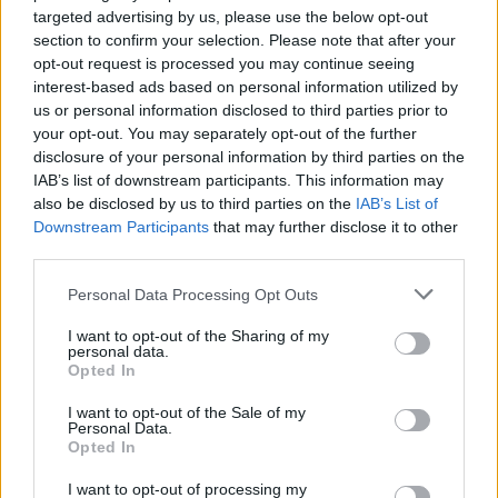
των Αγίων και η μαγευτική παραλία στο Λιβυκό
targeted advertising by us, please use the below opt-out
section to confirm your selection. Please note that after your
opt-out request is processed you may continue seeing
6 γραφικά χωριά των Κυκλάδων που αξίζει να
interest-based ads based on personal information utilized by
ανακαλύψετε
us or personal information disclosed to third parties prior to
your opt-out. You may separately opt-out of the further
disclosure of your personal information by third parties on the
IAB’s list of downstream participants. This information may
also be disclosed by us to third parties on the
IAB’s List of
Downstream Participants
that may further disclose it to other
third parties.
Please note that this website/app uses one or more Google
Personal Data Processing Opt Outs
services and may gather and store information including but
not limited to your visit or usage behaviour. You may click to
I want to opt-out of the Sharing of my
personal data.
grant or deny consent to Google and its third-party tags to
Opted In
use your data for below specified purposes in below Google
consent section.
I want to opt-out of the Sale of my
Personal Data.
Opted In
I want to opt-out of processing my