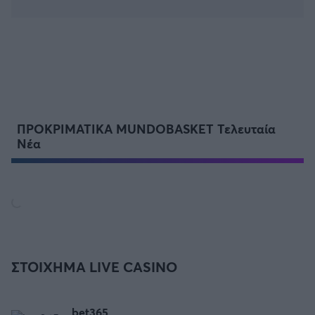
ΠΡΟΚΡΙΜΑΤΙΚΑ MUNDOBASKET Τελευταία
Νέα
ΣΤΟΙΧΗΜΑ LIVE CASINO
bet365