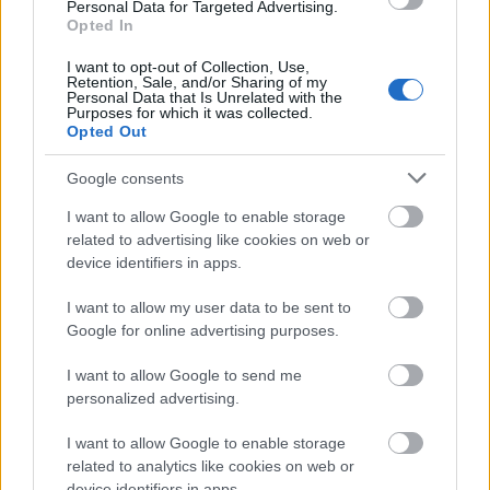
Personal Data for Targeted Advertising.
«Ήμουν κι εγώ στα Κουφονήσια τις ημέρες που
Opted In
γέμισε η Ιταλίδα»: Η λεπτομέρεια που κανείς δεν
ανέφερε
I want to opt-out of Collection, Use,
Retention, Sale, and/or Sharing of my
Personal Data that Is Unrelated with the
15+1 θρυλικές μεταγραφές του ελληνικού
Purposes for which it was collected.
ποδοσφαίρου που δεν έγιναν ποτέ
Opted Out
Google consents
Ο πραγματικός λόγος της τουρκικής «απόβασης»
στο Αιγαίο: Γιατί προτιμούν τα ελληνικά νησιά
I want to allow Google to enable storage
related to advertising like cookies on web or
device identifiers in apps.
I want to allow my user data to be sent to
Google for online advertising purposes.
I want to allow Google to send me
personalized advertising.
I want to allow Google to enable storage
related to analytics like cookies on web or
device identifiers in apps.