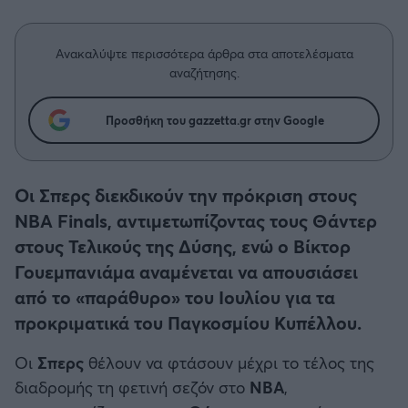
Η μητρότητα στον πάγκο
Δημήτρης Τσορμπατζόγλου
Μπάσκετ: Τουρκία
Συνεντεύξεις
Άρης
Μεγάλη μου Αγάπη
Ανακαλύψτε περισσότερα άρθρα στα αποτελέσματα
Κύπελλο Ελλάδας Μπάσκετ
Μια Ιστορία από την Πόλη
αναζήτησης.
Λεβαδειακός
Μπάσκετ: Γερμανία
Προσθήκη του gazzetta.gr στην Google
ΟΦΗ
Μπάσκετ: Ιταλία
Βόλος
Οι Σπερς διεκδικούν την πρόκριση στους
Μπάσκετ: Γαλλία
NBA Finals, αντιμετωπίζοντας τους Θάντερ
Ατρόμητος Αθηνών
στους Τελικούς της Δύσης, ενώ ο Βίκτορ
ABA LIGA
Γουεμπανιάμα αναμένεται να απουσιάσει
Κηφισιά
από το «παράθυρο» του Ιουλίου για τα
NCAA
προκριματικά του Παγκοσμίου Κυπέλλου.
Αστέρας Τρίπολης
Μπάσκετ: Ισραήλ
Οι
Σπερς
θέλουν να φτάσουν μέχρι το τέλος της
Παναιτωλικός
διαδρομής τη φετινή σεζόν στο
NBA
,
Μπάσκετ: Λιθουανία