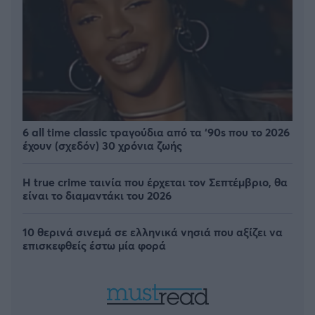
6 all time classic τραγούδια από τα ‘90s που το 2026
έχουν (σχεδόν) 30 χρόνια ζωής
Η true crime ταινία που έρχεται τον Σεπτέμβριο, θα
είναι το διαμαντάκι του 2026
10 θερινά σινεμά σε ελληνικά νησιά που αξίζει να
επισκεφθείς έστω μία φορά