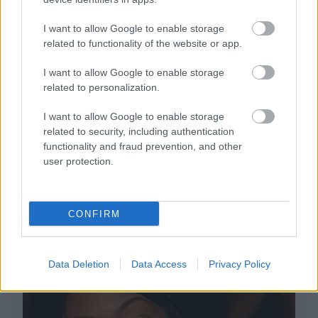
I want to allow Google to enable storage
related to functionality of the website or app.
I want to allow Google to enable storage
Οι Big 4 της Τουρκίας χρωστάνε 1 δισ. - Πού
related to personalization.
βρίσκουν τα χρήματα για «μεταγραφές
αεροδρομίου»
I want to allow Google to enable storage
related to security, including authentication
functionality and fraud prevention, and other
Το παράπονο της Μαρίας Καρυστιανού από τα ΜΜΕ
user protection.
Η δουλειά με τα περισσότερα χρήματα στην Ελλάδα
CONFIRM
Data Deletion
Data Access
Privacy Policy