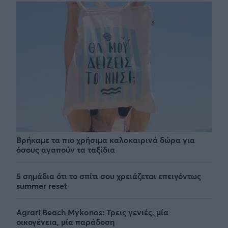
Βρήκαμε τα πιο χρήσιμα καλοκαιρινά δώρα για
όσους αγαπούν τα ταξίδια
5 σημάδια ότι το σπίτι σου χρειάζεται επειγόντως
summer reset
Agrari Beach Mykonos: Τρεις γενιές, μία
οικογένεια, μία παράδοση