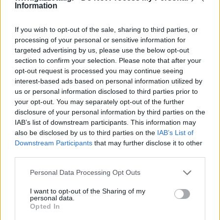
Με αφορμή την κατάκτηση του πρωταθλήματος
Information
από τους Νεοϋορκέζους, ο Λιθουανός
φόργουορντ... ξαναφόρεσε τη φανέλα με το «91»
If you wish to opt-out of the sale, sharing to third parties, or
processing of your personal or sensitive information for
των
Νικς
και έκανε μια... τρομερή ανάρτηση
targeted advertising by us, please use the below opt-out
θέλοντας να εκφράσει τη χαρά του.
section to confirm your selection. Please note that after your
opt-out request is processed you may continue seeing
«Είμαι χαρούμενος για τους Νικς και την πόλη της
interest-based ads based on personal information utilized by
Νέας Υόρκης. Περήφανος που δεν πρόσφερα
us or personal information disclosed to third parties prior to
your opt-out. You may separately opt-out of the further
απολύτως τίποτα σε αυτή την πορεία έως τον
disclosure of your personal information by third parties on the
πρωτάθλημα . Όμως είμαι ειλικρινά χαρούμενος
IAB’s list of downstream participants. This information may
για όλους το περίμεναν τόσο πολύ αυτό»
ανέφερε
also be disclosed by us to third parties on the
IAB’s List of
Downstream Participants
that may further disclose it to other
χαρακτηριστικά.
third parties.
Please note that this website/app uses one or more Google
Personal Data Processing Opt Outs
services and may gather and store information including but
not limited to your visit or usage behaviour. You may click to
I want to opt-out of the Sharing of my
personal data.
grant or deny consent to Google and its third-party tags to
Opted In
use your data for below specified purposes in below Google