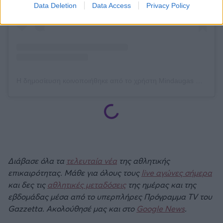
Data Deletion
Data Access
Privacy Policy
Η δημοσίευση κοινοποιήθηκε από το χρήστη Mindaugas Kuzminskas (@mkuzminskas)
Διάβασε όλα τα
τελευταία νέα
της αθλητικής
επικαιρότητας. Μάθε για όλους τους
live αγώνες σήμερα
και δες τις
αθλητικές μεταδόσεις
της ημέρας και της
εβδομάδας μέσα από το υπερπλήρες Πρόγραμμα TV του
Gazzetta. Ακολούθησέ μας και στο
Google News
.