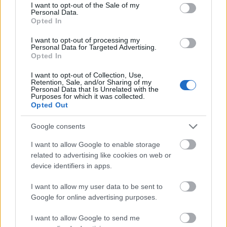
consent section.
I want to opt-out of the Sale of my
Personal Data.
Opted In
I want to opt-out of processing my
Personal Data for Targeted Advertising.
Opted In
I want to opt-out of Collection, Use,
Retention, Sale, and/or Sharing of my
Personal Data that Is Unrelated with the
Purposes for which it was collected.
Opted Out
Google consents
I want to allow Google to enable storage
related to advertising like cookies on web or
device identifiers in apps.
I want to allow my user data to be sent to
Google for online advertising purposes.
I want to allow Google to send me