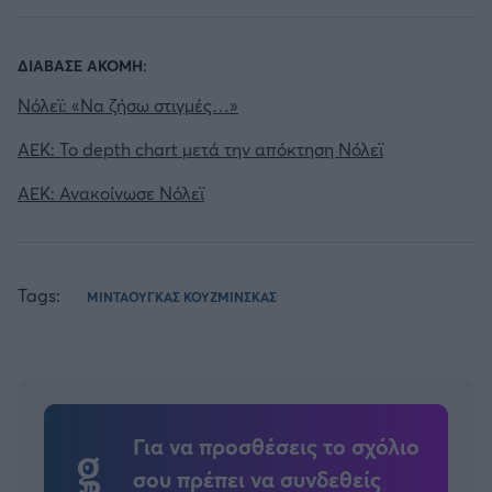
ΔΙΑΒΑΣΕ ΑΚΟΜΗ:
Nόλεϊ: «Να ζήσω στιγμές…»
ΑΕΚ: Το depth chart μετά την απόκτηση Νόλεϊ
ΑΕΚ: Ανακοίνωσε Νόλεϊ
Tags:
ΜΙΝΤΑΟΥΓΚΑΣ ΚΟΥΖΜΙΝΣΚΑΣ
Για να προσθέσεις το σχόλιο
σου πρέπει να συνδεθείς