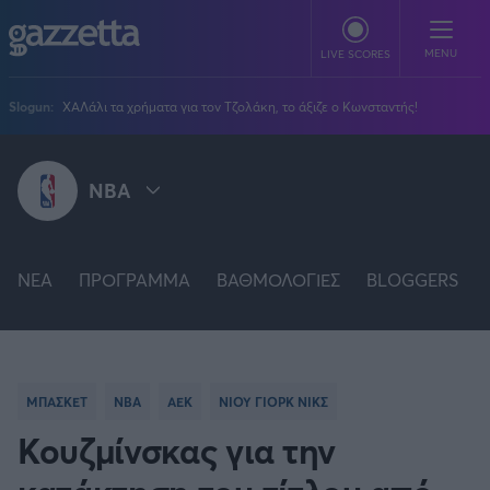
Παράκαμψη προς το κυρίως περιεχόμενο
MENU
LIVE SCORES
Slogun:
ΧΑΛάλι τα χρήματα για τον Τζολάκη, το άξιζε ο Κωνσταντής!
ΠΟΔΟΣΦΑΙΡΟ
NBA
Stoiximan Super League
ΜΠΑΣΚΕΤ
Super League 2
Stoiximan GBL
Όλες οι διοργανώσεις
ΒΟΛΕΪ
Champions League
NEA
EuroLeague
ΠΡΟΓΡΑΜΜΑ
ΒΑΘΜΟΛΟΓΙΕΣ
BLOGGERS
Novibet Volley League
ΑΛΛΑ ΣΠΟΡ
STOIXIMAN GBL
Europa League
Champions League
Volley League Γυναικών
Τένις
PLUS
Conference League
NBA
EUROLEAGUE
Pre League
Χάντμπολ
Πολιτική
Κύπελλο Ελλάδας
Εθνική Μπάσκετ
BLOGGERS
Κύπελλο Ανδρών
ΜΠΑΣΚΕΤ
NBA
ΑΕΚ
ΝΙΟΥ ΓΙΟΡΚ ΝΙΚΣ
Πόλο
Κοινωνία
Premier League
EUROCUP
Elite League
Νίκος Αθανασίου
GMOTION
Κύπελλο Γυναικών
Διεθνή
Κουζμίνσκας για την
Στίβος
La Liga
Δημήτρης Βέργος
Α1 Γυναικών
GMotion F1
Champions League
Viral
BASKETBALL CHAMPIONS LEAGUE
ΠΡΩΤΟΣΕΛΙΔΑ
Γυμναστική
Serie A
Βασίλης Βλαχόπουλος
Κύπελλο Ελλάδος