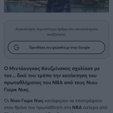
Η μητρότητα στον πάγκο
Δημήτρης Τσορμπατζόγλου
Μπάσκετ: Τουρκία
Συνεντεύξεις
Άρης
Μεγάλη μου Αγάπη
Κύπελλο Ελλάδας Μπάσκετ
Μια Ιστορία από την Πόλη
Λεβαδειακός
Ανακαλύψτε περισσότερα άρθρα στα αποτελέσματα
Μπάσκετ: Γερμανία
αναζήτησης.
ΟΦΗ
Μπάσκετ: Ιταλία
Προσθήκη του gazzetta.gr στην Google
Βόλος
Μπάσκετ: Γαλλία
Ατρόμητος Αθηνών
Ο Μιντάουγκας Κουζμίνσκας σχολίασε με
ABA LIGA
τον... δικό του τρόπο την κατάκτηση του
Κηφισιά
πρωταθλήματος του ΝΒΑ από τους Νιου
NCAA
Γιορκ Νικς.
Αστέρας Τρίπολης
Μπάσκετ: Ισραήλ
Οι
Νιου Γιορκ Νικς
κατάφεραν να επιστρέψουν
Παναιτωλικός
στον θρόνο του πρωταθλητή στο
NBA
ύστερα από
Μπάσκετ: Λιθουανία