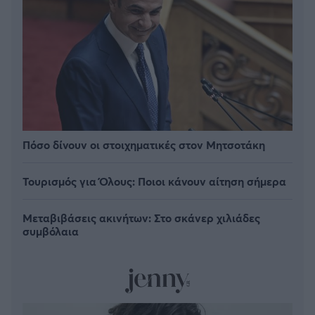
Πόσο δίνουν οι στοιχηματικές στον Μητσοτάκη
Τουρισμός για Όλους: Ποιοι κάνουν αίτηση σήμερα
Μεταβιβάσεις ακινήτων: Στο σκάνερ χιλιάδες
συμβόλαια