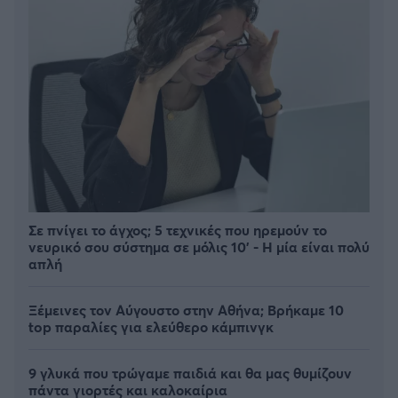
Σε πνίγει το άγχος; 5 τεχνικές που ηρεμούν το
νευρικό σου σύστημα σε μόλις 10' - Η μία είναι πολύ
απλή
Ξέμεινες τον Αύγουστο στην Αθήνα; Βρήκαμε 10
top παραλίες για ελεύθερο κάμπινγκ
9 γλυκά που τρώγαμε παιδιά και θα μας θυμίζουν
πάντα γιορτές και καλοκαίρια