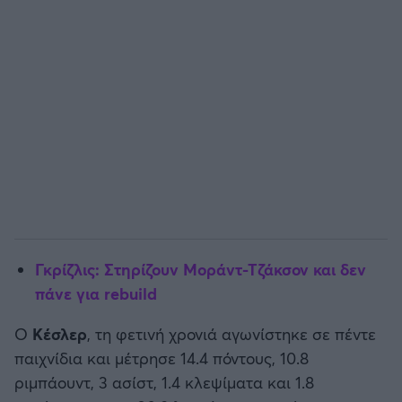
ΟΠΑΠ BASKET LEAGUE
Άρσεναλ
Προολυμπιακό τουρνουά μπάσκετ
Γιουβέντους
BASKETAKI
Μίλαν
EUROBASKET U20
Ίντερ
Τουρνουά Ακρόπολις 2025
Μπάγερν Μονάχου
Γκρίζλις: Στηρίζουν Μοράντ-Τζάκσον και δεν
Παρί Σεν Ζερμέν
πάνε για rebuild
Ο
Κέσλερ
, τη φετινή χρονιά αγωνίστηκε σε πέντε
παιχνίδια και μέτρησε 14.4 πόντους, 10.8
ριμπάουντ, 3 ασίστ, 1.4 κλεψίματα και 1.8