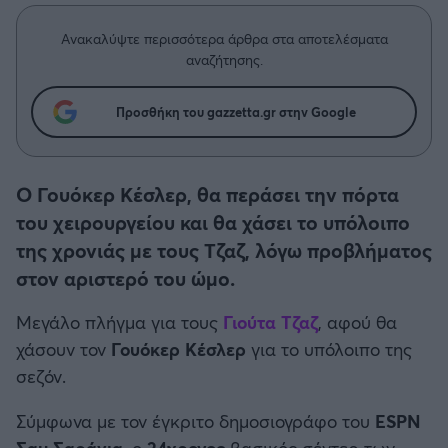
Η μητρότητα στον πάγκο
Δημήτρης Τσορμπατζόγλου
Μπάσκετ: Τουρκία
Συνεντεύξεις
Άρης
Ανακαλύψτε περισσότερα άρθρα στα αποτελέσματα
Μεγάλη μου Αγάπη
αναζήτησης.
Κύπελλο Ελλάδας Μπάσκετ
Μια Ιστορία από την Πόλη
Λεβαδειακός
Προσθήκη του gazzetta.gr στην Google
Μπάσκετ: Γερμανία
ΟΦΗ
Μπάσκετ: Ιταλία
Ο Γουόκερ Κέσλερ, θα περάσει την πόρτα
Βόλος
του χειρουργείου και θα χάσει το υπόλοιπο
Μπάσκετ: Γαλλία
Ατρόμητος Αθηνών
της χρονιάς με τους Τζαζ, λόγω προβλήματος
στον αριστερό του ώμο.
ABA LIGA
Κηφισιά
Μεγάλο πλήγμα για τους
Γιούτα Τζαζ
, αφού θα
NCAA
χάσουν τον
Γουόκερ Κέσλερ
για το υπόλοιπο της
Αστέρας Τρίπολης
σεζόν.
Μπάσκετ: Ισραήλ
Παναιτωλικός
Σύμφωνα με τον έγκριτο δημοσιογράφο του
ESPN
Μπάσκετ: Λιθουανία