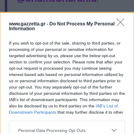
Get breaking news
www.gazzetta.gr -
Do Not Process My Personal
Information
alerts from Shams
If you wish to opt-out of the sale, sharing to third parties, or
Charania through the
processing of your personal or sensitive information for
targeted advertising by us, please use the below opt-out
ESPN App:
section to confirm your selection. Please note that after your
https://t.co/QEjDpr2WVy
opt-out request is processed you may continue seeing
interest-based ads based on personal information utilized by
pic.twitter.com/79lzQets
us or personal information disclosed to third parties prior to
your opt-out. You may separately opt-out of the further
disclosure of your personal information by third parties on the
IAB’s list of downstream participants. This information may
— ESPN (@espn)
also be disclosed by us to third parties on the
IAB’s List of
Downstream Participants
that may further disclose it to other
November 5, 2025
third parties.
Please note that this website/app uses one or more Google
Personal Data Processing Opt Outs