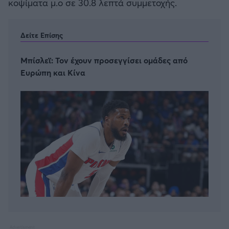
κοψίματα μ.ο σε 30.8 λεπτά συμμετοχής.
Δείτε Επίσης
Μπίσλεϊ: Τον έχουν προσεγγίσει ομάδες από
Ευρώπη και Κίνα