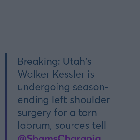
Breaking: Utah's
Walker Kessler is
undergoing season-
ending left shoulder
surgery for a torn
labrum, sources tell
@ShamsCharania
.