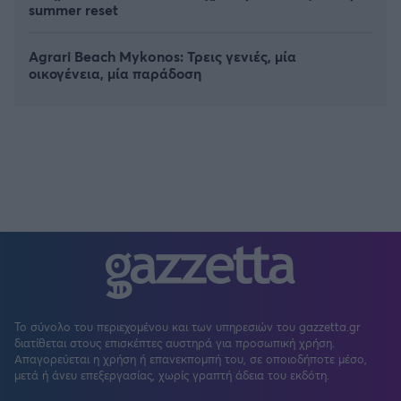
summer reset
Agrari Beach Mykonos: Τρεις γενιές, μία
οικογένεια, μία παράδοση
Το σύνολο του περιεχομένου και των υπηρεσιών του gazzetta.gr
διατίθεται στους επισκέπτες αυστηρά για προσωπική χρήση.
Απαγορεύεται η χρήση ή επανεκπομπή του, σε οποιοδήποτε μέσο,
μετά ή άνευ επεξεργασίας, χωρίς γραπτή άδεια του εκδότη.