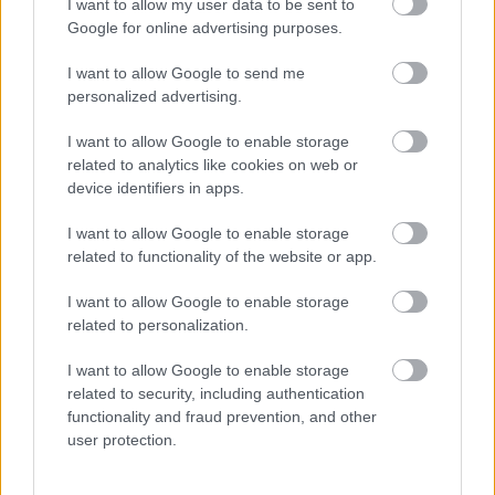
I want to allow my user data to be sent to
Google for online advertising purposes.
I want to allow Google to send me
Για να προσθέσεις το σχόλιο
personalized advertising.
σου πρέπει να συνδεθείς
I want to allow Google to enable storage
στο my gazzetta!
related to analytics like cookies on web or
device identifiers in apps.
Εγγραφή
Σύνδεση
I want to allow Google to enable storage
related to functionality of the website or app.
I want to allow Google to enable storage
related to personalization.
I want to allow Google to enable storage
related to security, including authentication
functionality and fraud prevention, and other
user protection.