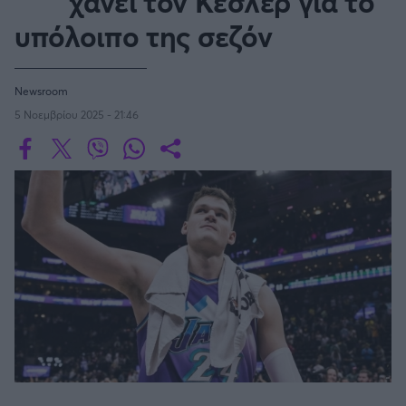
χάνει τον Κέσλερ για το
Οδηγός F1
CEV Cup
Τεχνολογία
Παναγιώτης Δαλαταριώφ
Κολύμβηση
ΑΘΛΗΤΙΚΕΣ ΜΕΤΑΔΟΣΕΙΣ
Bundesliga
EuroCup
υπόλοιπο της σεζόν
GMotion WRC
NBA
Υγεία
Challenge Cup
Ανδρέας Δημάτος
Μπιτς Βόλεϊ
Ligue 1
Mundobasket
GMotion MotoGP
LIVE SCORE
Showbiz
Αντώνης Καλκαβούρας
WNBA
Ιστιοπλοΐα
Basketaki
Εθνική Ελλάδος
GWOMEN
Newsroom
Αντώνης Καρπετόπουλος
Eurobasket
Κωπηλασία
5 Νοεμβρίου 2025 - 21:46
Μουντιάλ 2026
Δημήτρης Κατσιώνης
G-LEAGUE
ΑΘΛΗΤΙΚΗ ΗΧΩ
Ξιφασκία
Wyscout Analysis
Γιώργος Κούβαρης
ΕΚΠΟΜΠΕΣ
Σκοποβολή
Ευρώπη
VTB LEAGUE
Κώστας Νικολακόπουλος
GALACTICOS BY INTERWETTEN
Κόσμος
Πάλη
ΟΜΑΔΕΣ
Γιάννης Πάλλας
GAZZ FLOOR BY NOVIBET
Α1 Μπάσκετ Γυναικών
Νίκος Παπαδογιάννης
Τάε κβον ντο
ΑΕΚ
PODCASTS
POLE POSITION BY ALLWYN
Γιώργος Σακελλαρίου
Τζούντο
ΣΠΛΙΤ
Α2 Μπάσκετ - ELITE LEAGUE
OLD SCHOOL
GAZZETTA ACTS
Γιάννης Σερέτης
Ολυμπιακός
Πινγκ - πονγκ
Transfer Stories
ΜΕΤΑΒΙΒΑΣΗ BY NOVIBET
Gazzetta For Her
Σταύρος Σουντουλίδης
GAZZETTA SPECIALS
gMotion
FIBA EUROPE CUP
Μαχητικά Αθλήματα
Θέμα Ισότητας
Δημήτρης Τομαράς
ΠΑΟΚ
Unique
Πυγμαχία
Για τον Αλέξανδρο
Γιώργος Τσακίρης
Wyscout Analysis
Μπάσκετ: Ισπανία
Άρση Βαρών
#GiatonAlki
Παναθηναϊκός
Μιχάλης Τσαμπάς
InStat Analysis