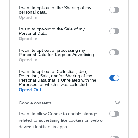
services and may gather and store information including but
not limited to your visit or usage behaviour. You may click to
I want to opt-out of the Sharing of my
personal data.
grant or deny consent to Google and its third-party tags to
Opted In
use your data for below specified purposes in below Google
consent section.
I want to opt-out of the Sale of my
Personal Data.
Διάβασε όλα τα
τελευταία νέα
της αθλητικής
Opted In
επικαιρότητας. Μάθε για όλους τους
live αγώνες σήμερα
I want to opt-out of processing my
και δες τις
αθλητικές μεταδόσεις
της ημέρας και της
Personal Data for Targeted Advertising.
εβδομάδας μέσα από το υπερπλήρες Πρόγραμμα TV του
Opted In
Gazzetta. Ακολούθησέ μας και στο
Google News
.
I want to opt-out of Collection, Use,
Retention, Sale, and/or Sharing of my
Personal Data that Is Unrelated with the
Purposes for which it was collected.
Opted Out
ΔΙΑΒΑΣΕ ΑΚΟΜΗ:
Google consents
NBA: Σε ρόλο προπονητή ο Κεγιόντε Τζορτζ των Τζαζ
I want to allow Google to enable storage
Νούρκιτς: Υπέγραψε νέο συμβόλαιο με τους Τζαζ
related to advertising like cookies on web or
device identifiers in apps.