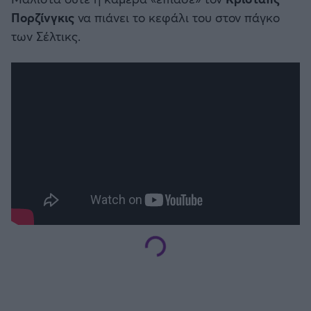
Πορζίνγκις
να πιάνει το κεφάλι του στον πάγκο
των Σέλτικς.