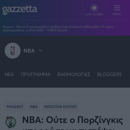
Παράκαμψη προς το κυρίως περιεχόμενο
MENU
LIVE SCORES
Slogun:
Και οι 5 «ευρωπαίοι» παίζουν την επόμενη εβδομάδα. Οι τρεις
προκριματικά, οι δύο (ΑΕΚ - ΟΦΗ) τελικό...
ΠΟΔΟΣΦΑΙΡΟ
NBA
Stoiximan Super League
ΜΠΑΣΚΕΤ
Super League 2
Stoiximan GBL
Όλες οι διοργανώσεις
ΒΟΛΕΪ
Champions League
NEA
EuroLeague
ΠΡΟΓΡΑΜΜΑ
ΒΑΘΜΟΛΟΓΙΕΣ
BLOGGERS
Novibet Volley League
ΑΛΛΑ ΣΠΟΡ
STOIXIMAN GBL
Europa League
Champions League
Volley League Γυναικών
Τένις
PLUS
Conference League
NBA
EUROLEAGUE
Pre League
Χάντμπολ
Πολιτική
Κύπελλο Ελλάδας
Εθνική Μπάσκετ
BLOGGERS
Κύπελλο Ανδρών
ΜΠΑΣΚΕΤ
NBA
ΜΠΟΣΤΟΝ ΣΕΛΤΙΚΣ
Πόλο
Κοινωνία
Premier League
EUROCUP
Elite League
Νίκος Αθανασίου
GMOTION
Κύπελλο Γυναικών
Διεθνή
ΝΒΑ: Ούτε ο Πορζίνγκις
Στίβος
La Liga
Δημήτρης Βέργος
Α1 Γυναικών
GMotion F1
Champions League
Viral
BASKETBALL CHAMPIONS LEAGUE
ΠΡΩΤΟΣΕΛΙΔΑ
Γυμναστική
Serie A
Βασίλης Βλαχόπουλος
Κύπελλο Ελλάδος