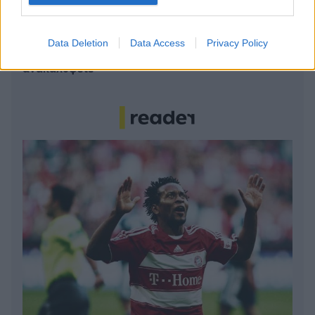
Το καλά κρυμμένο μυστικό της Κρήτης: Το φαράγγι
των Αγίων και η μαγευτική παραλία στο Λιβυκό
Data Deletion
Data Access
Privacy Policy
6 γραφικά χωριά των Κυκλάδων που αξίζει να
ανακαλύψετε