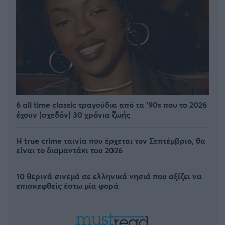
6 all time classic τραγούδια από τα ‘90s που το 2026
έχουν (σχεδόν) 30 χρόνια ζωής
Η true crime ταινία που έρχεται τον Σεπτέμβριο, θα
είναι το διαμαντάκι του 2026
10 θερινά σινεμά σε ελληνικά νησιά που αξίζει να
επισκεφθείς έστω μία φορά