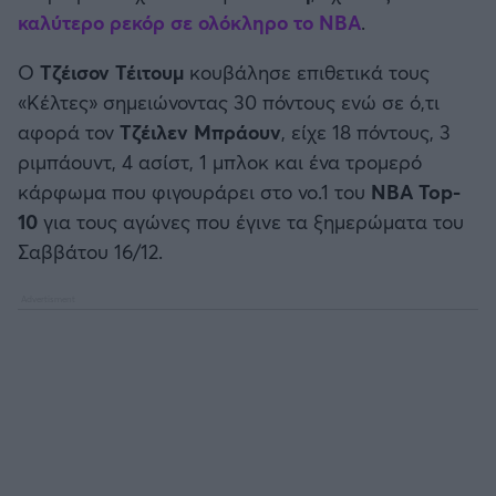
Καλαμάτα
καλύτερο ρεκόρ σε ολόκληρο το ΝΒΑ
.
Μπάσκετ: Κίνα
Ο
Τζέισον Τέιτουμ
κουβάλησε επιθετικά τους
Ηρακλής
«Κέλτες» σημειώνοντας 30 πόντους ενώ σε ό,τι
Προολυμπιακό Τουρνουά
αφορά τον
Τζέιλεν Μπράουν
, είχε 18 πόντους, 3
Μπαρτσελόνα
ριμπάουντ, 4 ασίστ, 1 μπλοκ και ένα τρομερό
Προκριματικά EUROBASKET
κάρφωμα που φιγουράρει στο νο.1 του
NBA Top-
Ρεάλ Μαδρίτης
10
για τους αγώνες που έγινε τα ξημερώματα του
EUROBASKET 2025
Σαββάτου 16/12.
Ατλέτικο Μαδρίτης
Προκριματικά MUNDOBASKET
Μάντσεστερ Γιουνάιτεντ
Παγκόσμιο Κύπελλο
Μάντσεστερ Σίτι
EUROBASKET Γυναικών 2025
Λίβερπουλ
Ολυμπιακοί Αγώνες Μπάσκετ
Τσέλσι