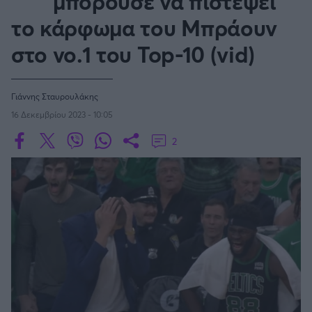
μπορούσε να πιστέψει
Οδηγός F1
CEV Cup
Τεχνολογία
Παναγιώτης Δαλαταριώφ
Κολύμβηση
ΑΘΛΗΤΙΚΕΣ ΜΕΤΑΔΟΣΕΙΣ
Bundesliga
EuroCup
το κάρφωμα του Μπράουν
GMotion WRC
NBA
Υγεία
Challenge Cup
Ανδρέας Δημάτος
Μπιτς Βόλεϊ
Ligue 1
Mundobasket
GMotion MotoGP
LIVE SCORE
στο νο.1 του Top-10 (vid)
Showbiz
Αντώνης Καλκαβούρας
WNBA
Ιστιοπλοΐα
Basketaki
Εθνική Ελλάδος
GWOMEN
Αντώνης Καρπετόπουλος
Eurobasket
Κωπηλασία
Μουντιάλ 2026
Δημήτρης Κατσιώνης
G-LEAGUE
Γιάννης Σταυρουλάκης
ΑΘΛΗΤΙΚΗ ΗΧΩ
Ξιφασκία
Wyscout Analysis
Γιώργος Κούβαρης
16 Δεκεμβρίου 2023 - 10:05
ΕΚΠΟΜΠΕΣ
Σκοποβολή
Ευρώπη
VTB LEAGUE
Κώστας Νικολακόπουλος
2
GALACTICOS BY INTERWETTEN
Κόσμος
Πάλη
ΟΜΑΔΕΣ
Γιάννης Πάλλας
GAZZ FLOOR BY NOVIBET
Α1 Μπάσκετ Γυναικών
Νίκος Παπαδογιάννης
Τάε κβον ντο
ΑΕΚ
PODCASTS
POLE POSITION BY ALLWYN
Γιώργος Σακελλαρίου
Τζούντο
ΣΠΛΙΤ
Α2 Μπάσκετ - ELITE LEAGUE
OLD SCHOOL
GAZZETTA ACTS
Γιάννης Σερέτης
Ολυμπιακός
Πινγκ - πονγκ
Transfer Stories
ΜΕΤΑΒΙΒΑΣΗ BY NOVIBET
Gazzetta For Her
Σταύρος Σουντουλίδης
GAZZETTA SPECIALS
gMotion
FIBA EUROPE CUP
Μαχητικά Αθλήματα
Θέμα Ισότητας
Δημήτρης Τομαράς
ΠΑΟΚ
Unique
Πυγμαχία
Για τον Αλέξανδρο
Γιώργος Τσακίρης
Wyscout Analysis
Μπάσκετ: Ισπανία
Άρση Βαρών
#GiatonAlki
Παναθηναϊκός
Μιχάλης Τσαμπάς
InStat Analysis