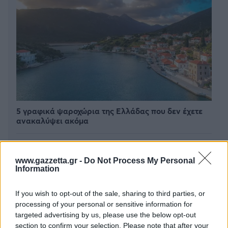
5 γραφικά ψαροχώρια της Ελλάδας που δεν έχετε
ανακαλύψει ακόμα
Πέρα από τη Λισαβόνα: 10 μαγευτικοί προορισμοί
της Πορτογαλίας
www.gazzetta.gr -
Do Not Process My Personal
Information
Το καλά κρυμμένο μυστικό της Κρήτης: Το φαράγγι
των Αγίων και η μαγευτική παραλία στο Λιβυκό
If you wish to opt-out of the sale, sharing to third parties, or
processing of your personal or sensitive information for
targeted advertising by us, please use the below opt-out
section to confirm your selection. Please note that after your