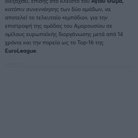
διεξαχθεί, επίσης στο κλειστό του
Αγίου Θωμά,
ΟΠΑΠ BASKET LEAGUE
κατόπιν συνεννόησης των δύο ομάδων, να
Άρσεναλ
αποτελεί το τελευταίο «εμπόδιο», για την
Προολυμπιακό τουρνουά μπάσκετ
επιστροφή της ομάδας του Αμαρουσίου σε
Γιουβέντους
ομίλους ευρωπαϊκής διοργάνωσης μετά από 14
BASKETAKI
χρόνια και την πορεία ως το Top-16 της
Μίλαν
EuroLeague
.
EUROBASKET U20
Ίντερ
Τουρνουά Ακρόπολις 2025
Μπάγερν Μονάχου
Παρί Σεν Ζερμέν