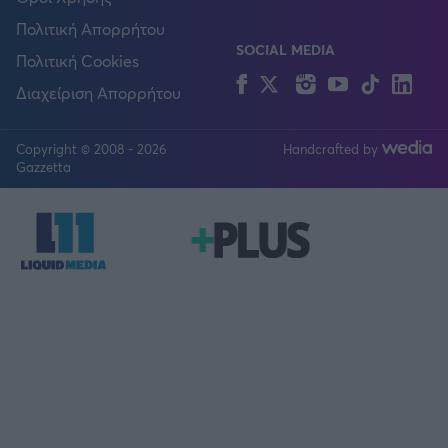
Πολιτική Απορρήτου
SOCIAL MEDIA
Πολιτική Cookies
Facebook
Twitter
Instagram
YouTube
TikTok
Lin
Διαχείριση Απορρήτου
Copyright © 2008 - 2026
Handcrafted by
FOLLOW US
Gazzetta