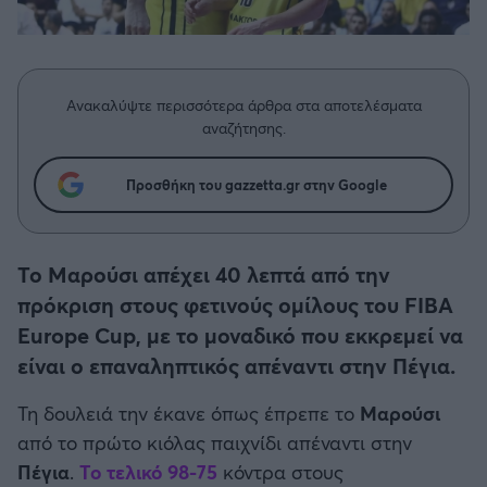
Η μητρότητα στον πάγκο
Δημήτρης Τσορμπατζόγλου
Μπάσκετ: Τουρκία
Συνεντεύξεις
Άρης
Μεγάλη μου Αγάπη
Κύπελλο Ελλάδας Μπάσκετ
Μια Ιστορία από την Πόλη
Λεβαδειακός
Ανακαλύψτε περισσότερα άρθρα στα αποτελέσματα
Μπάσκετ: Γερμανία
αναζήτησης.
ΟΦΗ
Μπάσκετ: Ιταλία
Προσθήκη του gazzetta.gr στην Google
Βόλος
Μπάσκετ: Γαλλία
Ατρόμητος Αθηνών
Το Μαρούσι απέχει 40 λεπτά από την
ABA LIGA
πρόκριση στους φετινούς ομίλους του FIBA
Κηφισιά
Europe Cup, με το μοναδικό που εκκρεμεί να
NCAA
είναι ο επαναληπτικός απέναντι στην Πέγια.
Αστέρας Τρίπολης
Τη δουλειά την έκανε όπως έπρεπε το
Μαρούσι
Μπάσκετ: Ισραήλ
από το πρώτο κιόλας παιχνίδι απέναντι στην
Παναιτωλικός
Πέγια
.
Το τελικό 98-75
κόντρα στους
Μπάσκετ: Λιθουανία