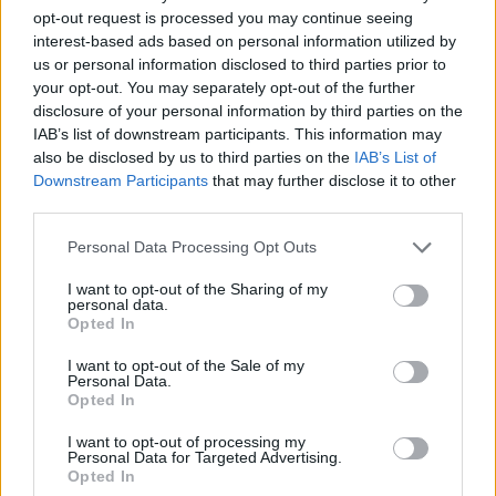
opt-out request is processed you may continue seeing
interest-based ads based on personal information utilized by
us or personal information disclosed to third parties prior to
your opt-out. You may separately opt-out of the further
disclosure of your personal information by third parties on the
IAB’s list of downstream participants. This information may
also be disclosed by us to third parties on the
IAB’s List of
Downstream Participants
that may further disclose it to other
third parties.
Please note that this website/app uses one or more Google
Personal Data Processing Opt Outs
services and may gather and store information including but
not limited to your visit or usage behaviour. You may click to
I want to opt-out of the Sharing of my
personal data.
grant or deny consent to Google and its third-party tags to
Opted In
use your data for below specified purposes in below Google
Πήγε να γλιτώσει το ταξί και την «έφαγαν» κοριοί
consent section.
σε ξενοδοχείο: H εκδίκηση μέσω TikTok
I want to opt-out of the Sale of my
Personal Data.
Opted In
Η «ελληνική» όπερα του Σίδνεϋ βρίσκεται σ' ένα
χωριό έξω από την Κοζάνη
I want to opt-out of processing my
Personal Data for Targeted Advertising.
Opted In