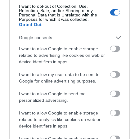
Ηθοποιός του Harry Potter άνοιξε OnlyFans: «Τα
έσοδα έσωσαν πραγματικά τη ζωή μας»
I want to opt-out of Collection, Use,
Retention, Sale, and/or Sharing of my
Personal Data that Is Unrelated with the
Purposes for which it was collected.
Opted Out
Google consents
I want to allow Google to enable storage
related to advertising like cookies on web or
device identifiers in apps.
I want to allow my user data to be sent to
Google for online advertising purposes.
I want to allow Google to send me
personalized advertising.
I want to allow Google to enable storage
related to analytics like cookies on web or
Εξοικονομώ – Επιχειρώ: Παράταση έως τις 30
device identifiers in apps.
Νοεμβρίου
I want to allow Google to enable storage