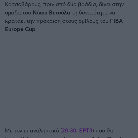
Κοσσοβάρους, πριν από δύο βράδια, δίνει στην
Καλαμάτα
ομάδα του
Νίκου Βετούλα
τη δυνατότητα να
Μπάσκετ: Κίνα
κρατάει την πρόκριση στους ομίλους του
FIBA
Ηρακλής
Europe Cup
Προολυμπιακό Τουρνουά
.
Μπαρτσελόνα
Προκριματικά EUROBASKET
Ρεάλ Μαδρίτης
EUROBASKET 2025
Ατλέτικο Μαδρίτης
Προκριματικά MUNDOBASKET
Μάντσεστερ Γιουνάιτεντ
Παγκόσμιο Κύπελλο
Μάντσεστερ Σίτι
EUROBASKET Γυναικών 2025
Λίβερπουλ
Ολυμπιακοί Αγώνες Μπάσκετ
Με τον επαναληπτικό (
20:30, ΕΡΤ3
) που θα
Τσέλσι