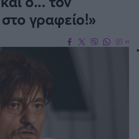
και ο... τον
 στο γραφείο!»
41