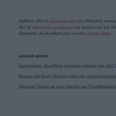
Διάβασε όλα τα
τελευταία νέα
της αθλητικής επικα
δες τις
αθλητικές μεταδόσεις
της ημέρας και της ε
Gazzetta. Ακολούθησέ μας και στο
Google News
.
ΔΙΑΒΑΣΕ ΑΚΟΜΗ:
EuroLeague: Θυμήθηκε το buzzer-beater του Χέιζ-
Άταμαν στη Σύμη: «Σπάει» πιάτα σε γνωστό εστιατόρ
Πουαριέ: Παρέα με τους παίκτες του Παναθηναϊκο