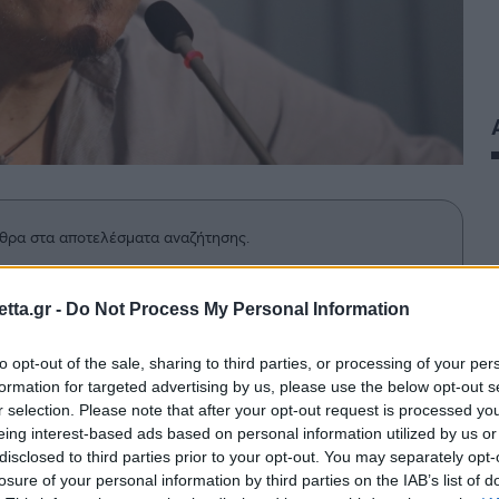
θρα στα αποτελέσματα αναζήτησης.
azzetta.gr στην Google
tta.gr -
Do Not Process My Personal Information
to opt-out of the sale, sharing to third parties, or processing of your per
formation for targeted advertising by us, please use the below opt-out s
ννακόπουλο μέσω του προσωπικού
r selection. Please note that after your opt-out request is processed y
ιλώντας για άλλες συμφωνίες, χωρίς
eing interest-based ads based on personal information utilized by us or
disclosed to third parties prior to your opt-out. You may separately opt-
losure of your personal information by third parties on the IAB’s list of