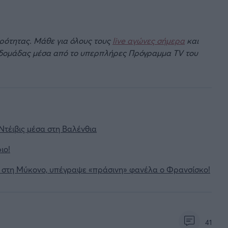
ιρότητας. Μάθε για όλους τους
live αγώνες σήμερα
και
βδομάδας μέσα από το υπερπλήρες Πρόγραμμα TV του
Ντέιβις μέσα στη Βαλένθια
ιο!
ύ στη Μύκονο, υπέγραψε «πράσινη» φανέλα ο Φρανσίσκο!
41