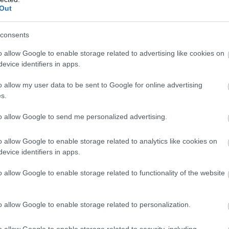
Out
consents
o allow Google to enable storage related to advertising like cookies on
ι στο τηλέφωνο και αφού επιβεβαιώνει ότι ο
evice identifiers in apps.
σεις και ότι ο Μπόνγκα θα είναι σήμερα στην
o allow my user data to be sent to Google for online advertising
s.
 να έρθει σε λίγο στο γραφείο! Οκ!»
.
to allow Google to send me personalized advertising.
o allow Google to enable storage related to analytics like cookies on
evice identifiers in apps.
o allow Google to enable storage related to functionality of the website
o allow Google to enable storage related to personalization.
o allow Google to enable storage related to security, including