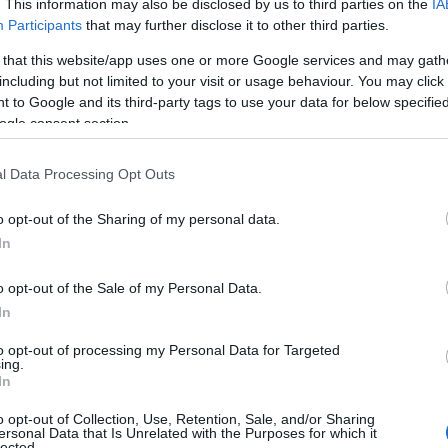
. This information may also be disclosed by us to third parties on the
IA
Participants
that may further disclose it to other third parties.
ός σε ό,τι αφορά στην υλοποίηση του σχεδιασμού
 εννοηθεί με
αναρτήσεις του ο Δημήτρης
 that this website/app uses one or more Google services and may gath
including but not limited to your visit or usage behaviour. You may click 
 to Google and its third-party tags to use your data for below specifi
ogle consent section.
χθεί στην Αθήνα ο Μπράνκου Μπάντιο και
το ίδιο και με τον Ίζακ Μπόνγκα, ο ισχυρός
l Data Processing Opt Outs
 άλλες δύο συμφωνίες.
o opt-out of the Sharing of my personal data.
In
o opt-out of the Sale of my Personal Data.
In
to opt-out of processing my Personal Data for Targeted
ing.
In
o opt-out of Collection, Use, Retention, Sale, and/or Sharing
ersonal Data that Is Unrelated with the Purposes for which it
lected.