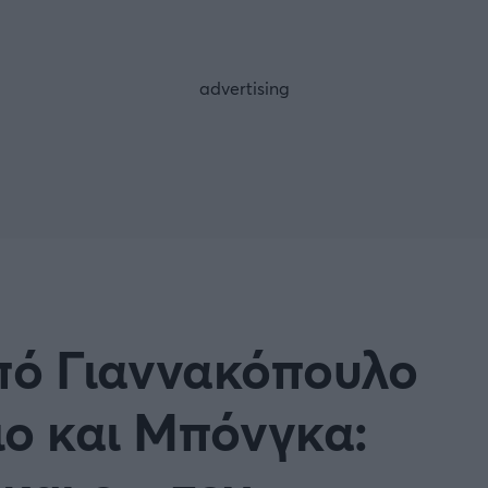
FOLLOW US
πό Γιαννακόπουλο
ιο και Μπόνγκα: