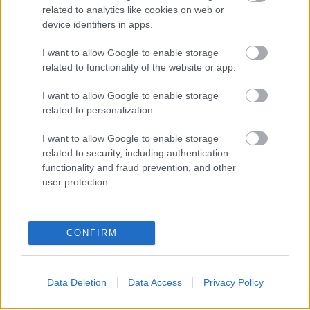
related to analytics like cookies on web or
device identifiers in apps.
Διάβασε όλα τα
τελευταία νέα
της αθλητικής
I want to allow Google to enable storage
επικαιρότητας. Μάθε για όλους τους
live αγώνες σήμερα
related to functionality of the website or app.
και δες τις
αθλητικές μεταδόσεις
της ημέρας και της
I want to allow Google to enable storage
εβδομάδας μέσα από το υπερπλήρες Πρόγραμμα TV του
related to personalization.
Gazzetta. Ακολούθησέ μας και στο
Google News
.
I want to allow Google to enable storage
related to security, including authentication
functionality and fraud prevention, and other
ΔΙΑΒΑΣΕ ΑΚΟΜΗ:
user protection.
Φενέρμπαχτσε: Αντέγραψε τον ποδοσφαιρικό
Παναθηναϊκό με Spiderman και Λιβάι Γκαρσία!
CONFIRM
EuroLeague: Θυμήθηκε το buzzer-beater του Χέιζ-
Ντέιβις μέσα στη Βαλένθια
Data Deletion
Data Access
Privacy Policy
Άταμαν στη Σύμη: «Σπάει» πιάτα σε γνωστό εστιατόριο!