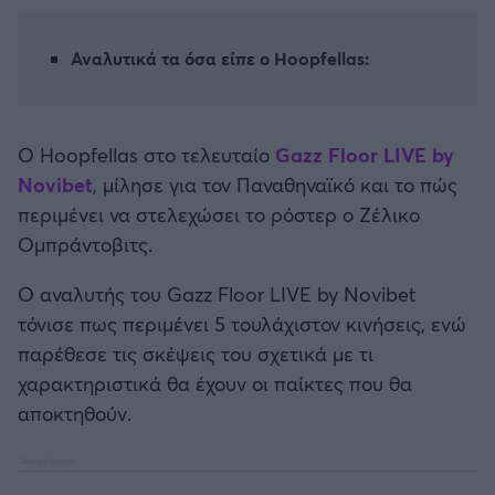
Καλαμάτα
Αναλυτικά τα όσα είπε ο Hoopfellas:
Ηρακλής
Μπαρτσελόνα
Ο Hoopfellas στο τελευταίο
Gazz Floor LIVE by
Novibet
, μίλησε για τον Παναθηναϊκό και το πώς
Ρεάλ Μαδρίτης
περιμένει να στελεχώσει το ρόστερ ο Ζέλικο
Ομπράντοβιτς.
Ατλέτικο Μαδρίτης
Ο αναλυτής του Gazz Floor LIVE by Novibet
Μάντσεστερ Γιουνάιτεντ
τόνισε πως περιμένει 5 τουλάχιστον κινήσεις, ενώ
παρέθεσε τις σκέψεις του σχετικά με τι
Μάντσεστερ Σίτι
χαρακτηριστικά θα έχουν οι παίκτες που θα
αποκτηθούν.
Λίβερπουλ
Τσέλσι