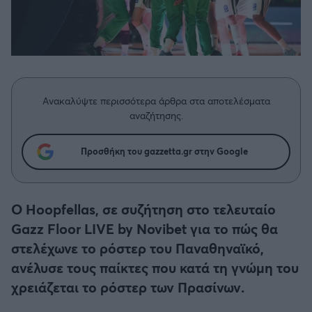
Η μητρότητα στον πάγκο
Δημήτρης Τσορμπατζόγλου
Συνεντεύξεις
Άρης
Μεγάλη μου Αγάπη
Μια Ιστορία από την Πόλη
Λεβαδειακός
ΟΦΗ
Ανακαλύψτε περισσότερα άρθρα στα αποτελέσματα
αναζήτησης.
Βόλος
Προσθήκη του gazzetta.gr στην Google
Ατρόμητος Αθηνών
Ο Hoopfellas, σε συζήτηση στο τελευταίο
Κηφισιά
Gazz Floor LIVE by Novibet για το πώς θα
στελέχωνε το ρόστερ του Παναθηναϊκό,
Αστέρας Τρίπολης
ανέλυσε τους παίκτες που κατά τη γνώμη του
Παναιτωλικός
χρειάζεται το ρόστερ των Πρασίνων.