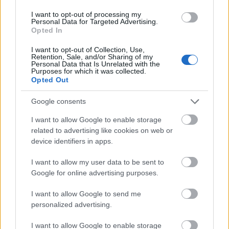
I want to opt-out of processing my
Personal Data for Targeted Advertising.
Opted In
I want to opt-out of Collection, Use,
Retention, Sale, and/or Sharing of my
Personal Data that Is Unrelated with the
Purposes for which it was collected.
Για μένα το παν είναι να κάνεις σωστή σύνδεση.
Opted Out
Να είναι δηλαδή παίκτες που να κολλάνε με τον
Google consents
Σλούκα και με τον Γκραντ που είναι τέταρτος,
I want to allow Google to enable storage
αλλά και να ταιριάζουν με τα παιδιά στο «4» και
related to advertising like cookies on web or
στο «5». Πρέπει και οι ψηλοί να έχουν διαφορετικά
device identifiers in apps.
χαρακτηριστικά. Στο «5» χρειάζεται ένας παίκτης
με μέγεθος και rim protector. Θεωρώ πως αν
I want to allow my user data to be sent to
Google for online advertising purposes.
προχωρήσει του Ζοτς, ο τρίτος ψηλός θα είναι «4-
5» με σουτ».
I want to allow Google to send me
personalized advertising.
I want to allow Google to enable storage