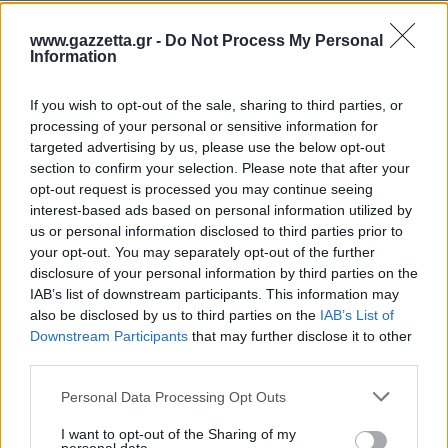
Ολα ειναι θεμα ψυχολογιας. Ειναι σαφως η
καλυτερη ομαδα αλλα Εαν απο το αγχος και την
www.gazzetta.gr -
Do Not Process My Personal
πιεση τρεμουν δεν εχουν τυχη!
Information
Απάντησε
0
Likes
0
Απαντήσεις
If you wish to opt-out of the sale, sharing to third parties, or
processing of your personal or sensitive information for
jblf
15/05/2026 - 12:28
targeted advertising by us, please use the below opt-out
YannisDr
section to confirm your selection. Please note that after your
δεν είναι θέμα ιστορίας, αλλά ανικανότητας
opt-out request is processed you may continue seeing
προετοιμασίας αυτών των παιχνιδιών. Ο
interest-based ads based on personal information utilized by
Ολυμπιακός έχει ήδη χάσει το τρόπαιο γιατί με
us or personal information disclosed to third parties prior to
αυτή τη νοοτροπία θα κατέβει. Ετοιμάσου για τα
your opt-out. You may separately opt-out of the further
τούβλα του Σάσα στον ημιτελικό και τον
disclosure of your personal information by third parties on the
Γουόκαπ να παίζεται το under του αιώνα και να
IAB’s list of downstream participants. This information may
μην ξέρει τι να κάνει
also be disclosed by us to third parties on the
IAB’s List of
Απάντησε
0
Likes
0
Απαντήσεις
Downstream Participants
that may further disclose it to other
third parties.
Please note that this website/app uses one or more Google
Personal Data Processing Opt Outs
ο αθλητισμός ...
14/05/2026 - 21:09
services and may gather and store information including but
Βαλένθια.Παίζει το καλύτερο μπάσκετ και
not limited to your visit or usage behaviour. You may click to
I want to opt-out of the Sharing of my