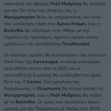
πολυνίκης του θεσμού
Ρεάλ Μαδρίτης
θα παλέψει
Καλαμάτα
για τον 12ο τίτλο της ιστορίας της, η
Φενέρμπαχτσε
θέλει να υπερασπιστεί τον τίτλο
Ηρακλής
που κατέκτησε πέρσι στο
Άμπου Ντάμπι
, ενώ η
Βαλένθια
θα ταξιδέψει στην Αθήνα με την
Μπαρτσελόνα
ταμπέλα της πρωτάρας, έχοντας αφήσει εκτός
ημιτελικών τον οικοδεσπότη
Παναθηναϊκό
.
Ρεάλ Μαδρίτης
Οι τέσσερις ομάδες θα διεκδικήσουν τον τίτλο στο
Ατλέτικο Μαδρίτης
Final Four της
EuroLeague
, το οποίο επιστρέφει
στην Αθήνα έπειτα από το 2007, και ο
Μάντσεστερ Γιουνάιτεντ
πρωταθλητής Ευρώπης θα αναδειχθεί στο glass
floor του
T-Center
. Στα ημιτελικά της
Μάντσεστερ Σίτι
διοργάνωσης, ο
Ολυμπιακός
θα αντιμετωπίσει τη
Φενέρμπαχτσε
, ενώ η
Ρεάλ Μαδρίτης
θα παίξει
Λίβερπουλ
με τη
Βαλένθια
. Οι ώρες των ημιτελικών έχουν
οριστεί για την Παρασκευή 22 Μαΐου στις 18:00
Τσέλσι