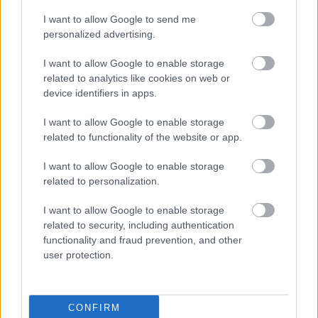
Βαλένθια, Φενερ. Αν δεν το πάρει ο Ολυμπιακός
πάντως θα θελα να δω τη Βαλένθια στην κορυφή.
I want to allow Google to send me
personalized advertising.
Απάντησε
7
Likes
0
Απαντήσεις
I want to allow Google to enable storage
related to analytics like cookies on web or
device identifiers in apps.
Maevious7
14/05/2026 - 20:32
Σε ελεύθερη μετάφραση ψηφιστε αν είστε
I want to allow Google to enable storage
Ολυμπιακός ή κάτι άλλο.
related to functionality of the website or app.
Απάντησε
13
Likes
0
Απαντήσεις
I want to allow Google to enable storage
related to personalization.
Backtoback777
14/05/2026 - 20:27
I want to allow Google to enable storage
Η ψήφος μου στον Ολυμπιακό.Είμαστε η
related to security, including authentication
καλυτερη ομάδα, ελπίζω να το επιβεβαιώσουμε.
functionality and fraud prevention, and other
Απάντησε
6
Likes
1
Απαντήσεις
user protection.
stedelik
14/05/2026 - 21:16
CONFIRM
Backtoback777