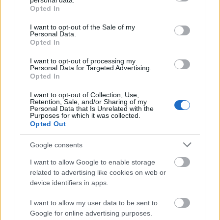
personal data.
"ψήθηκε" αρκετά από την επική σειρά που
grant or deny consent to Google and its third-party tags to
Opted In
προηγήθηκε.
use your data for below specified purposes in below Google
consent section.
Απάντησε
3
Likes
0
Απαντήσεις
I want to opt-out of the Sale of my
Personal Data.
Opted In
I want to opt-out of processing my
Personal Data for Targeted Advertising.
Opted In
I want to opt-out of Collection, Use,
Retention, Sale, and/or Sharing of my
Personal Data that Is Unrelated with the
Purposes for which it was collected.
Opted Out
Google consents
I want to allow Google to enable storage
related to advertising like cookies on web or
device identifiers in apps.
Alex Ferguson
14/05/2026 - 20:41
Ολυμπιακος vs Ρεαλ. Με νικητή τον Ολυμπιακό.
I want to allow my user data to be sent to
Όμως έχουν αρκετές πιθανότητες και οι
Google for online advertising purposes.