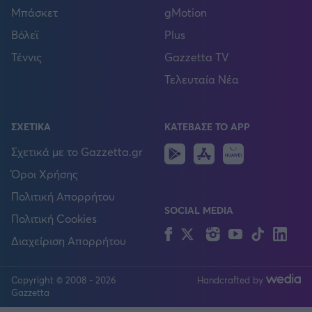
Μπάσκετ
gMotion
Βόλεϊ
Plus
Τέννις
Gazzetta TV
Τελευταία Νέα
ΣΧΕΤΙΚΑ
ΚΑΤΕΒΑΣΕ ΤΟ APP
Android
IOS
Huawei
Σχετικά με το Gazzetta.gr
Όροι Χρήσης
Πολιτική Απορρήτου
SOCIAL MEDIA
Πολιτική Cookies
Facebook
Twitter
Instagram
YouTube
TikTok
Lin
Διαχείριση Απορρήτου
Copyright © 2008 - 2026
Handcrafted by
FOLLOW US
Gazzetta