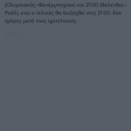
(Ολυμπιακός–Φενέρμπαχτσε) και 21:00 (Βαλένθια–
Ρεάλ), ενώ ο τελικός θα διεξαχθεί στις 21:00, δύο
Άρσεναλ
ημέρες μετά τους ημιτελικούς.
Γιουβέντους
Μίλαν
Ίντερ
Μπάγερν Μονάχου
Παρί Σεν Ζερμέν