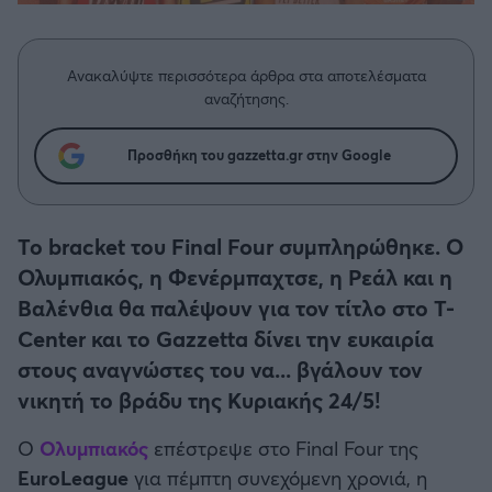
Η μητρότητα στον πάγκο
Δημήτρης Τσορμπατζόγλου
Συνεντεύξεις
Άρης
Μεγάλη μου Αγάπη
Ανακαλύψτε περισσότερα άρθρα στα αποτελέσματα
Μια Ιστορία από την Πόλη
Λεβαδειακός
αναζήτησης.
ΟΦΗ
Προσθήκη του gazzetta.gr στην Google
Βόλος
Το bracket του Final Four συμπληρώθηκε. Ο
Ατρόμητος Αθηνών
Ολυμπιακός, η Φενέρμπαχτσε, η Ρεάλ και η
Βαλένθια θα παλέψουν για τον τίτλο στο T-
Κηφισιά
Center και το Gazzetta δίνει την ευκαιρία
στους αναγνώστες του να... βγάλουν τον
Αστέρας Τρίπολης
νικητή το βράδυ της Κυριακής 24/5!
Ο
Ολυμπιακός
επέστρεψε στο Final Four της
Παναιτωλικός
EuroLeague
για πέμπτη συνεχόμενη χρονιά, η