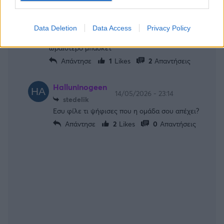
Όταν είναι φαβορί ο Ολυμπιακός ΔΕΝ το έχει
πάρει. Να δούμε αν αυτό θα επιβεβαιωθεί και
φέτος. Θυμίζω ότι το 2013, 2025 και 2016
Data Deletion
Data Access
Privacy Policy
τερμάτισε πρώτος στην regular season και με το
ωραιότερο μπάσκετ
Απάντησε
1
Likes
2
Απαντήσεις
Halluninogeen
14/05/2026 - 23:14
stedelik
Εσυ φίλε τι ψήφισες που η ομάδα σου απέχει?
Απάντησε
2
Likes
0
Απαντήσεις