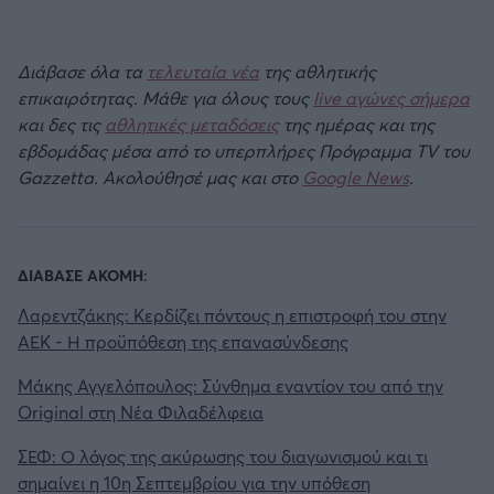
Διάβασε όλα τα
τελευταία νέα
της αθλητικής
επικαιρότητας. Μάθε για όλους τους
live αγώνες σήμερα
και δες τις
αθλητικές μεταδόσεις
της ημέρας και της
εβδομάδας μέσα από το υπερπλήρες Πρόγραμμα TV του
Gazzetta. Ακολούθησέ μας και στο
Google News
.
ΔΙΑΒΑΣΕ ΑΚΟΜΗ:
Λαρεντζάκης: Κερδίζει πόντους η επιστροφή του στην
ΑΕΚ - Η προϋπόθεση της επανασύνδεσης
Μάκης Αγγελόπουλος: Σύνθημα εναντίον του από την
Original στη Νέα Φιλαδέλφεια
ΣΕΦ: Ο λόγος της ακύρωσης του διαγωνισμού και τι
σημαίνει η 10η Σεπτεμβρίου για την υπόθεση