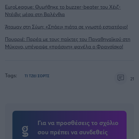
EuroLeague: Θυμήθηκε το buzzer-beater του Χέιζ-
Ντέιβις μέσα στη Βαλένθια
Άταμαν στη Σύμη: «Σπάει» πιάτα σε γνωστό εστιατόριο!
Πουαριέ: Παρέα με τους παίκτες του Παναθηναϊκού στη
Μύκονο, υπέγραψε «πράσινη» φανέλα ο Φρανσίσκο!
Tags:
ΤΙ ΤΖΕΙ ΣΟΡΤΣ
21
Για να προσθέσεις το σχόλιο
σου πρέπει να συνδεθείς