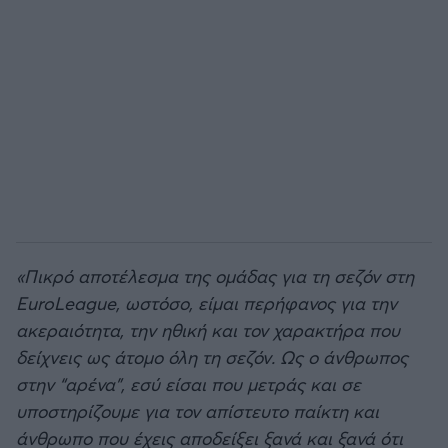
Άρσεναλ
Γιουβέντους
Μίλαν
Ίντερ
Μπάγερν Μονάχου
«Πικρό αποτέλεσμα της ομάδας για τη σεζόν στη
EuroLeague, ωστόσο, είμαι περήφανος για την
Παρί Σεν Ζερμέν
ακεραιότητα, την ηθική και τον χαρακτήρα που
δείχνεις ως άτομο όλη τη σεζόν. Ως ο άνθρωπος
στην “αρένα”, εσύ είσαι που μετράς και σε
υποστηρίζουμε για τον απίστευτο παίκτη και
άνθρωπο που έχεις αποδείξει ξανά και ξανά ότι