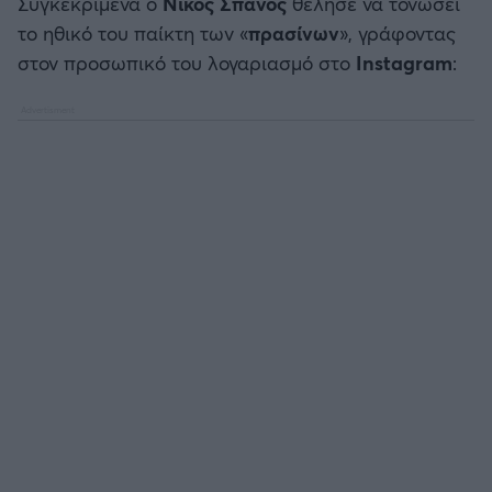
Συγκεκριμένα ο
Νίκος
Σπανός
θέλησε να τονώσει
Καλαμάτα
το ηθικό του παίκτη των «
πρασίνων
», γράφοντας
στον προσωπικό του λογαριασμό στο
Instagram
:
Ηρακλής
Μπαρτσελόνα
Ρεάλ Μαδρίτης
Ατλέτικο Μαδρίτης
Μάντσεστερ Γιουνάιτεντ
Μάντσεστερ Σίτι
Λίβερπουλ
Τσέλσι