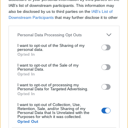
IAB’s list of downstream participants. This information may
also be disclosed by us to third parties on the
IAB’s List of
Downstream Participants
that may further disclose it to other
third parties.
Please note that this website/app uses one or more Google
Personal Data Processing Opt Outs
services and may gather and store information including but
not limited to your visit or usage behaviour. You may click to
I want to opt-out of the Sharing of my
personal data.
grant or deny consent to Google and its third-party tags to
Opted In
use your data for below specified purposes in below Google
consent section.
I want to opt-out of the Sale of my
Personal Data.
Opted In
I want to opt-out of processing my
Personal Data for Targeted Advertising.
Opted In
I want to opt-out of Collection, Use,
Retention, Sale, and/or Sharing of my
Personal Data that Is Unrelated with the
Purposes for which it was collected.
Opted Out