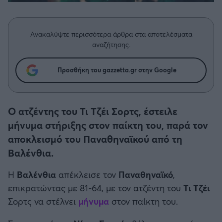
Η μητρότητα στον πάγκο
Δημήτρης Τσορμπατζόγλου
Συνεντεύξεις
Άρης
Μεγάλη μου Αγάπη
Ανακαλύψτε περισσότερα άρθρα στα αποτελέσματα
Μια Ιστορία από την Πόλη
Λεβαδειακός
αναζήτησης.
ΟΦΗ
Προσθήκη του gazzetta.gr στην Google
Βόλος
Ο ατζέντης του Τι Τζέι Σορτς, έστειλε
Ατρόμητος Αθηνών
μήνυμα στήριξης στον παίκτη του, παρά τον
αποκλεισμό του Παναθηναϊκού από τη
Κηφισιά
Βαλένθια.
Η
Βαλένθια
απέκλεισε τον
Παναθηναϊκό
,
Αστέρας Τρίπολης
επικρατώντας με 81-64, με τον ατζέντη του
Τι Τζέι
Σορτς να στέλνει
μήνυμα
στον παίκτη του.
Παναιτωλικός