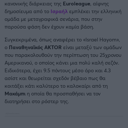
κανονικής διάρκειας της
Euroleague
, αίφνης
Καλαμάτα
δημοσίευμα από το
Ισραήλ
εμπλέκει την ελληνική
ομάδα με μεταγραφικά σενάρια, που στην
Ηρακλής
παρούσα φάση δεν έχουν καμία βάση.
Μπαρτσελόνα
Συγκεκριμένα, όπως αναφέρει το «Israel Hayom»,
ο
Παναθηναϊκός AKTOR
είναι μεταξύ των ομάδων
Ρεάλ Μαδρίτης
που παρακολουθούν την περίπτωση του 25χρονου
Αμερικανού, ο οποίος κάνει μια πολύ καλή σεζόν.
Ατλέτικο Μαδρίτης
Ειδικότερα, έχει 9.5 πόντους μέσο όρο και 4.3
ασίστ και θεωρείται σχεδόν βέβαιο πως θα
Μάντσεστερ Γιουνάιτεντ
κοιτάξει κάτι καλύτερο το καλοκαίρι από τη
Μακάμπι
η οποία θα προσπαθήσει να τον
Μάντσεστερ Σίτι
διατηρήσει στο ρόστερ της.
Λίβερπουλ
Τσέλσι