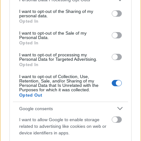
Μαρεσει που μερικοι Παναθηναικοι τσιμπατε...
services and may gather and store information including but
Εδω δε ξερετε ποιον θα εχετε προπονητη του
not limited to your visit or usage behaviour. You may click to
I want to opt-out of the Sharing of my
χρονου, ρολιστες απο Μακαμπι θα χτυπαγε ο
personal data.
grant or deny consent to Google and its third-party tags to
Γιαννακοπουλος αυτη την εποχη.....
Opted In
use your data for below specified purposes in below Google
Απάντησε
1
Likes
0
Απαντήσεις
consent section.
I want to opt-out of the Sale of my
Personal Data.
Opted In
Kontos 1908
I want to opt-out of processing my
13/04/2026 - 21:25
Personal Data for Targeted Advertising.
Αν ισχύει, βαράμε διάλυση και επίσημα πλέον!
Opted In
Απάντησε
2
Likes
1
Απαντήσεις
I want to opt-out of Collection, Use,
Retention, Sale, and/or Sharing of my
Personal Data that Is Unrelated with the
JUDGE 13
Purposes for which it was collected.
14/04/2026 - 00:26
Kontos 1908
Opted Out
Μα, διαλυμένοι είμαστε φίλε μου εδώ και 3
Google consents
χρόνια, δε σου το 'πανε; Τώρα θα διαλύσουμε;
Απάντησε
0
Likes
0
Απαντήσεις
I want to allow Google to enable storage
related to advertising like cookies on web or
device identifiers in apps.