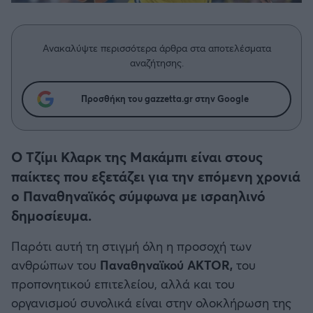
Η μητρότητα στον πάγκο
Δημήτρης Τσορμπατζόγλου
Συνεντεύξεις
Άρης
Μεγάλη μου Αγάπη
Ανακαλύψτε περισσότερα άρθρα στα αποτελέσματα
Μια Ιστορία από την Πόλη
Λεβαδειακός
αναζήτησης.
ΟΦΗ
Προσθήκη του gazzetta.gr στην Google
Βόλος
Ο Τζίμι Κλαρκ της Μακάμπι είναι στους
Ατρόμητος Αθηνών
παίκτες που εξετάζει για την επόμενη χρονιά
ο Παναθηναϊκός σύμφωνα με ισραηλινό
Κηφισιά
δημοσίευμα.
Παρότι αυτή τη στιγμή όλη η προσοχή των
Αστέρας Τρίπολης
ανθρώπων του
Παναθηναϊκού AKTOR,
του
προπονητικού επιτελείου, αλλά και του
Παναιτωλικός
οργανισμού συνολικά είναι στην ολοκλήρωση της