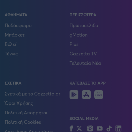
ΑΘΛΗΜΑΤΑ
ΠΕΡΙΣΣΟΤΕΡΑ
Ποδόσφαιρο
Πρωτοσέλιδα
Μπάσκετ
gMotion
Βόλεϊ
Plus
Τέννις
Gazzetta TV
Τελευταία Νέα
ΣΧΕΤΙΚΑ
ΚΑΤΕΒΑΣΕ ΤΟ APP
Android
IOS
Huawei
Σχετικά με το Gazzetta.gr
Όροι Χρήσης
Πολιτική Απορρήτου
SOCIAL MEDIA
Πολιτική Cookies
Facebook
Twitter
Instagram
YouTube
TikTok
Lin
Διαχείριση Απορρήτου