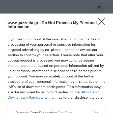
3
www.gazzetta.gr -
Do Not Process My Personal
Information
If you wish to opt-out of the sale, sharing to third parties, or
Για να προσθέσεις το σχόλιο
processing of your personal or sensitive information for
targeted advertising by us, please use the below opt-out
σου πρέπει να συνδεθείς
section to confirm your selection. Please note that after your
στο my gazzetta!
opt-out request is processed you may continue seeing
interest-based ads based on personal information utilized by
us or personal information disclosed to third parties prior to
Εγγραφή
Σύνδεση
your opt-out. You may separately opt-out of the further
disclosure of your personal information by third parties on the
IAB’s list of downstream participants. This information may
also be disclosed by us to third parties on the
IAB’s List of
Πρόσφατα
Downstream Participants
that may further disclose it to other
third parties.
Cringe
14/04/2026 - 08:19
Please note that this website/app uses one or more Google
Personal Data Processing Opt Outs