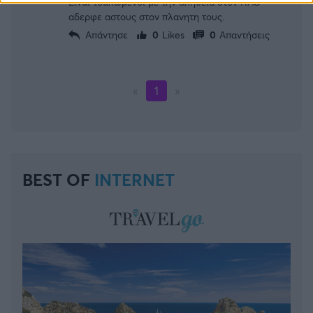
Ειναι τσακωμενοι με την αληθεια στον ΠΑΟ
αδερφε αστους στον πλανητη τους.
Απάντησε
0
Likes
0
Απαντήσεις
«
1
»
BEST OF
INTERNET