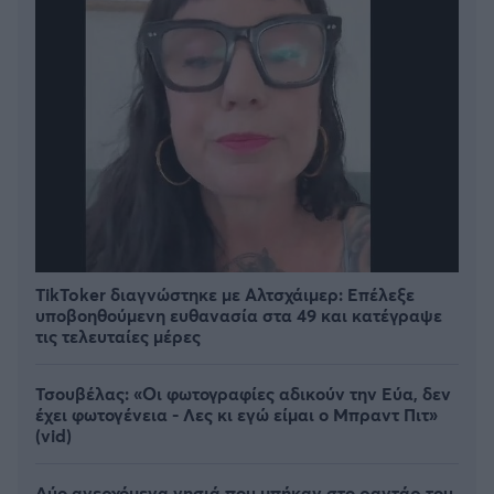
TikToker διαγνώστηκε με Αλτσχάιμερ: Επέλεξε
υποβοηθούμενη ευθανασία στα 49 και κατέγραψε
τις τελευταίες μέρες
Τσουβέλας: «Οι φωτογραφίες αδικούν την Εύα, δεν
έχει φωτογένεια - Λες κι εγώ είμαι ο Μπραντ Πιτ»
(vid)
Δύο ανερχόμενα νησιά που μπήκαν στο ραντάρ του