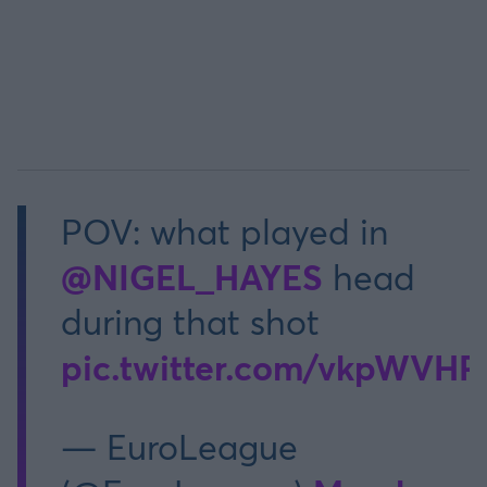
POV: what played in
@NIGEL_HAYES
head
during that shot
pic.twitter.com/vkpWVH
— EuroLeague