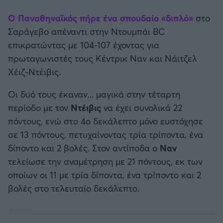
Καλαμάτα
Ο Παναθηναϊκός πήρε ένα σπουδαίο «διπλό»
στο
Σαράγεβο απέναντι στην Ντουμπάι BC
Ηρακλής
επικρατώντας με 104-107 έχοντας για
πρωταγωνιστές τους Κέντρικ Ναν και Νάιτζελ
Μπαρτσελόνα
Χέιζ-Ντέιβις.
Ρεάλ Μαδρίτης
Οι δυό τους έκαναν... μαγικά στην τέταρτη
περίοδο με τον
Ντέιβις
να έχει
συνολικά 22
Ατλέτικο Μαδρίτης
πόντους, ενώ στο 4ο δεκάλεπτο μόνο ευστόχησε
σε 13 πόντους, πετυχαίνοντας τρία τρίποντα, ένα
Μάντσεστερ Γιουνάιτεντ
δίποντο και 2 βολές. Στον αντίποδα ο
Ναν
τελείωσε την αναμέτρηση με 21 πόντους, εκ των
Μάντσεστερ Σίτι
οποίων οι 11 με τρία δίποντα, ένα τρίποντο και 2
βολές στο τελευταίο δεκάλεπτο.
Λίβερπουλ
Τσέλσι