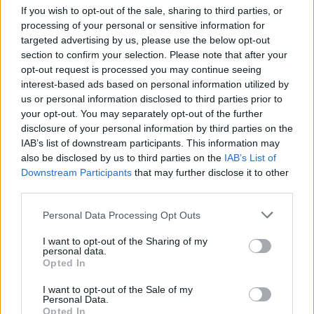
If you wish to opt-out of the sale, sharing to third parties, or
processing of your personal or sensitive information for
targeted advertising by us, please use the below opt-out
ΔΙΑΒΑΣΕ ΑΚΟΜΗ:
section to confirm your selection. Please note that after your
opt-out request is processed you may continue seeing
Παναθηναϊκός - Ολυμπιακός: Κυριαρχία των «αιωνίων»
interest-based ads based on personal information utilized by
στα πρώτα power rankings
us or personal information disclosed to third parties prior to
your opt-out. You may separately opt-out of the further
Euroleague: Το ψηφιακό οικοσύστημα φτάνει σε επίπεδα
disclosure of your personal information by third parties on the
ρεκόρ ενόψει του ντεμπούτου του Euroleague
IAB’s list of downstream participants. This information may
Basketball+
also be disclosed by us to third parties on the
IAB’s List of
Downstream Participants
that may further disclose it to other
Euroleague: Έτοιμος να μαγέψει και στον Παναθηναϊκό ο
third parties.
Φρανσίσκο, τα καλύτερα του με τη Ζάλγκιρις (vid)
Please note that this website/app uses one or more Google
Personal Data Processing Opt Outs
services and may gather and store information including but
not limited to your visit or usage behaviour. You may click to
I want to opt-out of the Sharing of my
personal data.
grant or deny consent to Google and its third-party tags to
Opted In
Tags:
ΝΑΙΤΖΕΛ ΧΕΙΖ - ΝΤΕΙΒΙΣ
use your data for below specified purposes in below Google
4
consent section.
I want to opt-out of the Sale of my
Personal Data.
Opted In