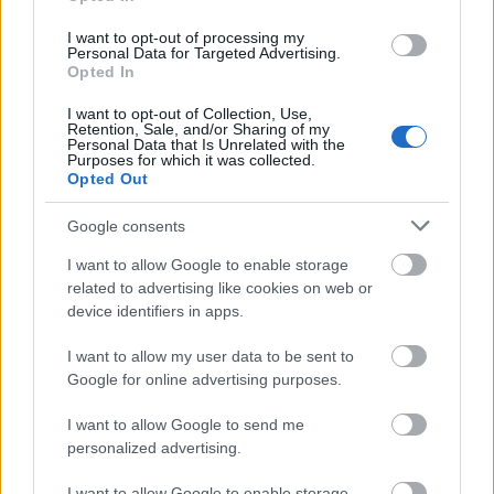
I want to opt-out of processing my
Personal Data for Targeted Advertising.
Opted In
Για να προσθέσεις το σχόλιο
I want to opt-out of Collection, Use,
σου πρέπει να συνδεθείς
Retention, Sale, and/or Sharing of my
Personal Data that Is Unrelated with the
στο my gazzetta!
Purposes for which it was collected.
Opted Out
Εγγραφή
Σύνδεση
Google consents
I want to allow Google to enable storage
related to advertising like cookies on web or
device identifiers in apps.
Πρόσφατα
I want to allow my user data to be sent to
jblf
25/03/2026 - 11:17
Google for online advertising purposes.
όλα τα τρίποντα όλων των παικτών ever με
ταμπλό, είναι στην τύχη. Όλα. Πάμε παρακάτω
I want to allow Google to send me
personalized advertising.
Απάντησε
0
Likes
0
Απαντήσεις
I want to allow Google to enable storage