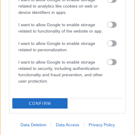
related to analytics like cookies on web or
Latrel sprewe...
device identifiers in apps.
25/03/2026 - 10:18
Γενικά το σούτ απο την κορυφή με ταμπλό
I want to allow Google to enable storage
θεωρείται τυχερό γιατί κανείς δεν σουτάρει
related to functionality of the website or app.
έτσι(εκτός από τον τρομερό Νίκο Γκάλη
παλαιότερα) το ίδιο έγινε και με το σούτ του
I want to allow Google to enable storage
Μπόλντγουιν με την Φενέρ.
related to personalization.
Απάντησε
0
Likes
0
Απαντήσεις
I want to allow Google to enable storage
related to security, including authentication
functionality and fraud prevention, and other
Roupakia2000@
25/03/2026 - 00:13
user protection.
Ρε σεις δημοσιογράφοι, χρόνια τώρα το τρίποντο
με ταμπλό θεωρείτε τυχερό, για να μην πω τη
λέξη με το φάρδος δεύτερο συνθετικό.
CONFIRM
Απάντησε
2
Likes
1
Απαντήσεις
Cringe
Data Deletion
Data Access
Privacy Policy
25/03/2026 - 09:48
Roupakia2000@