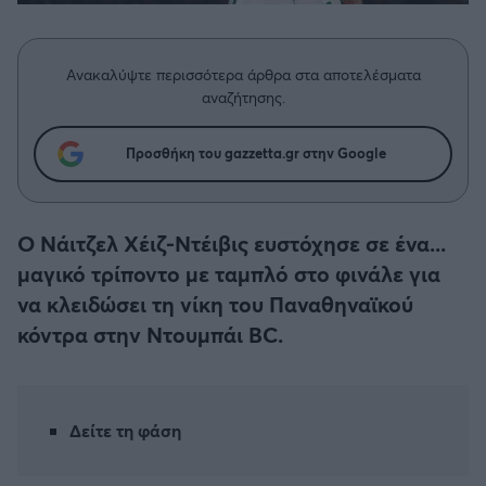
Η μητρότητα στον πάγκο
Δημήτρης Τσορμπατζόγλου
Συνεντεύξεις
Άρης
Μεγάλη μου Αγάπη
Ανακαλύψτε περισσότερα άρθρα στα αποτελέσματα
Μια Ιστορία από την Πόλη
Λεβαδειακός
αναζήτησης.
ΟΦΗ
Προσθήκη του gazzetta.gr στην Google
Βόλος
O Nάιτζελ Χέιζ-Ντέιβις ευστόχησε σε ένα...
Ατρόμητος Αθηνών
μαγικό τρίποντο με ταμπλό στο φινάλε για
να κλειδώσει τη νίκη του Παναθηναϊκού
Κηφισιά
κόντρα στην Ντουμπάι BC.
Αστέρας Τρίπολης
Δείτε τη φάση
Παναιτωλικός