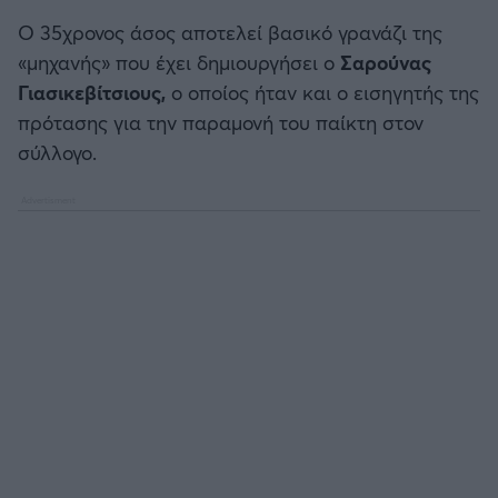
Καλαμάτα
Ο 35χρονος άσος αποτελεί βασικό γρανάζι της
«μηχανής» που έχει δημιουργήσει ο
Σαρούνας
Ηρακλής
Γιασικεβίτσιους,
ο οποίος ήταν και ο εισηγητής της
πρότασης για την παραμονή του παίκτη στον
Μπαρτσελόνα
σύλλογο.
Ρεάλ Μαδρίτης
Ατλέτικο Μαδρίτης
Μάντσεστερ Γιουνάιτεντ
Μάντσεστερ Σίτι
Λίβερπουλ
Τσέλσι