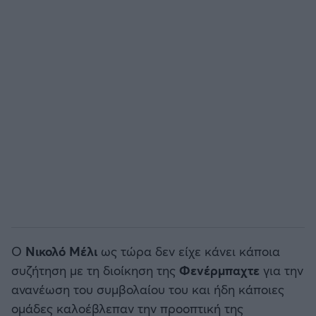
Άρσεναλ
Γιουβέντους
Μίλαν
Ίντερ
Μπάγερν Μονάχου
Παρί Σεν Ζερμέν
Ο
Νικολό Μέλι
ως τώρα δεν είχε κάνει κάποια
συζήτηση με τη διοίκηση της
Φενέρμπαχτε
για την
ανανέωση του συμβολαίου του και ήδη κάποιες
ομάδες καλοέβλεπαν την προοπτική της