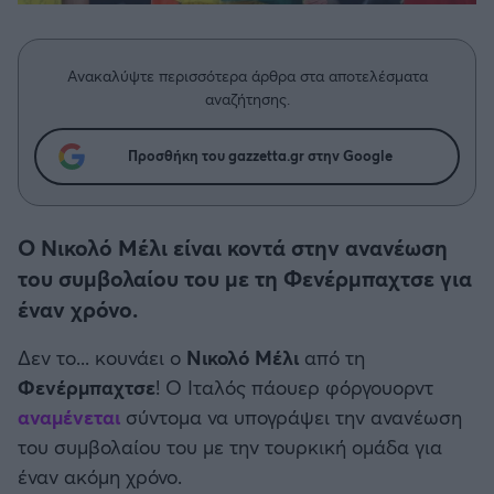
Η μητρότητα στον πάγκο
Δημήτρης Τσορμπατζόγλου
Συνεντεύξεις
Άρης
Μεγάλη μου Αγάπη
Ανακαλύψτε περισσότερα άρθρα στα αποτελέσματα
Μια Ιστορία από την Πόλη
Λεβαδειακός
αναζήτησης.
ΟΦΗ
Προσθήκη του gazzetta.gr στην Google
Βόλος
Ο Νικολό Μέλι είναι κοντά στην ανανέωση
Ατρόμητος Αθηνών
του συμβολαίου του με τη Φενέρμπαχτσε για
έναν χρόνο.
Κηφισιά
Δεν το... κουνάει ο
Νικολό Μέλι
από τη
Φενέρμπαχτσε
! Ο Ιταλός πάουερ φόργουορντ
Αστέρας Τρίπολης
αναμένεται
σύντομα να υπογράψει την ανανέωση
του συμβολαίου του με την τουρκική ομάδα για
Παναιτωλικός
έναν ακόμη χρόνο.