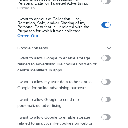
Personal Data for Targeted Advertising.
Γιασικεβίτσιους: «Καλοκαίρι και Ελλάδα, ο τέλειος
Opted In
συνδυασμός»
I want to opt-out of Collection, Use,
EuroLeague: Πότε και πού θα γίνει το Super Cup
Retention, Sale, and/or Sharing of my
Personal Data that Is Unrelated with the
Purposes for which it was collected.
Super Cup EuroLeague: Κρίσιμες αποφάσεις για την
Opted Out
έδρα μέχρι την Παρασκευή
Google consents
I want to allow Google to enable storage
related to advertising like cookies on web or
device identifiers in apps.
Για να προσθέσεις το σχόλιο
I want to allow my user data to be sent to
Google for online advertising purposes.
σου πρέπει να συνδεθείς
στο my gazzetta!
I want to allow Google to send me
personalized advertising.
Εγγραφή
Σύνδεση
I want to allow Google to enable storage
related to analytics like cookies on web or