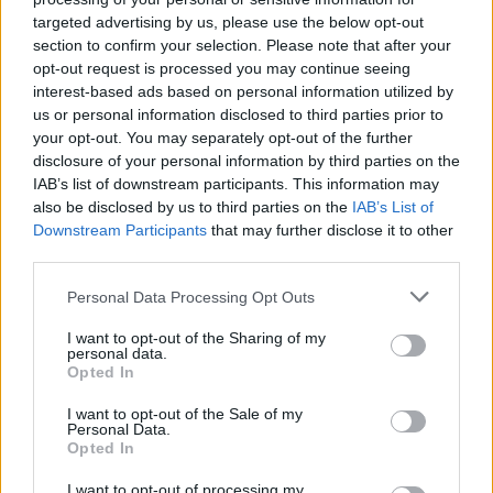
που υπερασπίζεται την τουρκική φανέλα, μετά την
targeted advertising by us, please use the below opt-out
section to confirm your selection. Please note that after your
πρώτη του θητεία (2017 έως 2019).
opt-out request is processed you may continue seeing
interest-based ads based on personal information utilized by
@Photo credits:
INTIME
us or personal information disclosed to third parties prior to
your opt-out. You may separately opt-out of the further
disclosure of your personal information by third parties on the
IAB’s list of downstream participants. This information may
also be disclosed by us to third parties on the
IAB’s List of
Downstream Participants
that may further disclose it to other
third parties.
Διάβασε όλα τα
τελευταία νέα
της αθλητικής
επικαιρότητας. Μάθε για όλους τους
live αγώνες σήμερα
Please note that this website/app uses one or more Google
Personal Data Processing Opt Outs
services and may gather and store information including but
και δες τις
αθλητικές μεταδόσεις
της ημέρας και της
not limited to your visit or usage behaviour. You may click to
I want to opt-out of the Sharing of my
εβδομάδας μέσα από το υπερπλήρες Πρόγραμμα TV του
personal data.
grant or deny consent to Google and its third-party tags to
Gazzetta. Ακολούθησέ μας και στο
Google News
.
Opted In
use your data for below specified purposes in below Google
consent section.
I want to opt-out of the Sale of my
Personal Data.
Opted In
ΔΙΑΒΑΣΕ ΑΚΟΜΗ:
I want to opt-out of processing my