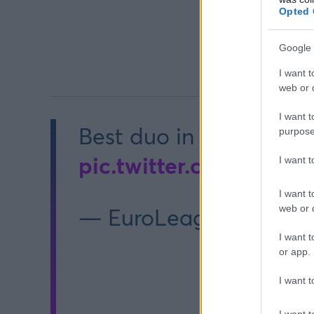
Opted 
Google 
I want t
web or d
I want t
Best duo in the league
purpose
pic.twitter.com/hOG
I want 
I want t
web or d
— EuroLeague (@Euro
I want t
or app.
I want t
I want t