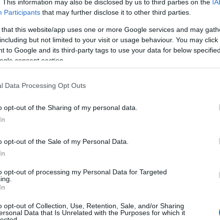
. This information may also be disclosed by us to third parties on the
IA
ριας υπεροχής του
Ολυμπιακού
τη φετινή σεζόν.
Participants
that may further disclose it to other third parties.
ρίας.
 that this website/app uses one or more Google services and may gath
including but not limited to your visit or usage behaviour. You may click 
εί με την ακρίβεια και τη σταθερότητα ενός
 to Google and its third-party tags to use your data for below specifi
ς βασικός, με 22:14 λεπτά συμμετοχής κατά μέσο
ogle consent section.
 επιθετικά και 3.9 αμυντικά), ενώ το εντυπωσιακό
l Data Processing Opt Outs
και την επίδραση που έχει στο παιχνίδι.
ίσκεται στο παρκέ είναι ο κυρίαρχος του
o opt-out of the Sharing of my personal data.
In
o opt-out of the Sale of my Personal Data.
In
to opt-out of processing my Personal Data for Targeted
ing.
In
o opt-out of Collection, Use, Retention, Sale, and/or Sharing
ersonal Data that Is Unrelated with the Purposes for which it
lected.