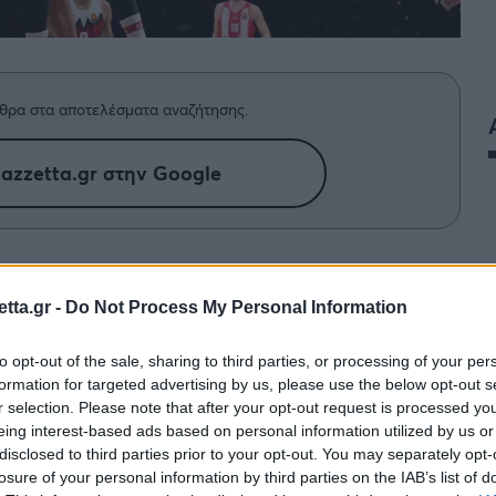
θρα στα αποτελέσματα αναζήτησης.
azzetta.gr στην Google
ους «αιθέρες» και δίνει ένα
πιακό στη φετινή Euroleague,
tta.gr -
Do Not Process My Personal Information
κό σέντερ της διοργάνωσης.
to opt-out of the sale, sharing to third parties, or processing of your per
formation for targeted advertising by us, please use the below opt-out s
εξασφάλιση του πλεονεκτήματος της έδρας για τα
r selection. Please note that after your opt-out request is processed y
eing interest-based ads based on personal information utilized by us or
nal Four που θα διεξαχθεί στο Telekom Center
disclosed to third parties prior to your opt-out. You may separately opt-
ΕΦ για την 32η αγωνιστική της διοργάνωσης και ο
losure of your personal information by third parties on the IAB’s list of
υς της κυριαρχίας των «ερυθρολεύκων». Ο Σέρβος