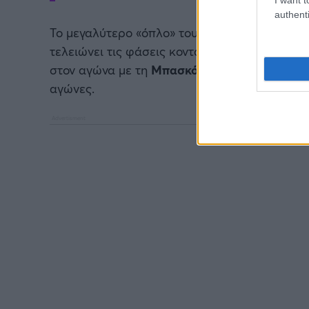
authenti
Το μεγαλύτερο «όπλο» του ωστόσο, δεν είναι
τελειώνει τις φάσεις κοντά στο καλάθι, ή να 
στον αγώνα με τη
Μπασκόνια
, όσο στις «μάχε
αγώνες.