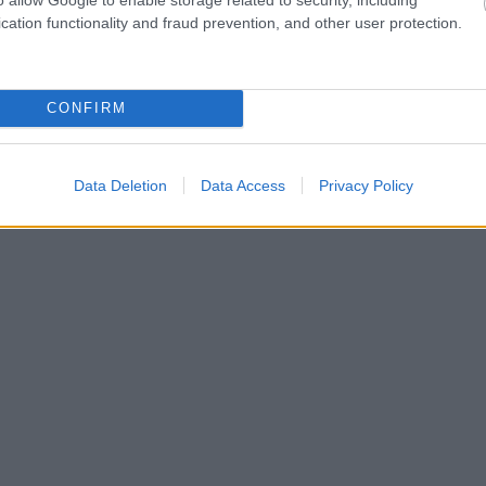
cation functionality and fraud prevention, and other user protection.
 το σκοράρισμα και η αποτελεσματικότητα του να
λειτουργεί ως πλέι μέικερ ρακέτας που τον είδαμε
ς των αιθέρων», όπου κρίνονται κατά βάση οι
CONFIRM
Data Deletion
Data Access
Privacy Policy