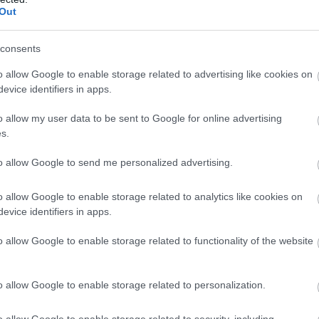
Out
consents
o allow Google to enable storage related to advertising like cookies on
evice identifiers in apps.
o allow my user data to be sent to Google for online advertising
?
s.
VmMLf0N
to allow Google to send me personalized advertising.
o allow Google to enable storage related to analytics like cookies on
March 20, 2026
evice identifiers in apps.
League)
o allow Google to enable storage related to functionality of the website
o allow Google to enable storage related to personalization.
o allow Google to enable storage related to security, including