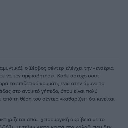
 αμυντικά), ο Σέρβος σέντερ ελέγχει την «εναέρια
τε να τον αμφισβητήσει. Κάθε άστοχο σουτ
ορά το επιθετικό κομμάτι, ενώ στην άμυνα το
άδας στο ανοικτό γήπεδο, όπου είναι πολύ
 από τη θέση του σέντερ «καθαρίζει» ότι κινείται
τηρίζεται από... χειρουργική ακρίβεια με το
5/163), με τελειώματα κοντά στο καλάθι που δεν