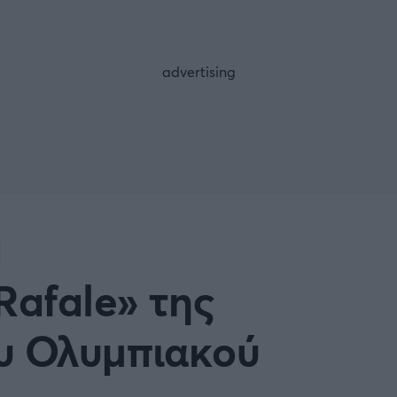
FOLLOW US
Rafale» της
υ Ολυμπιακού