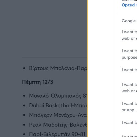
Opted 
Google 
I want t
web or d
I want t
purpose
Βίρτους Μπολόνια-Παρτίζαν 82-88
I want 
Πέμπτη 12/3
I want t
web or d
Μονακό-Ολυμπιακός 81-80
I want t
Dubai Basketball-Μπασκόνια 100-94
or app.
Μπάγερν Μονάχου-Αναντολού Εφές 80-81
I want t
Ρεάλ Μαδρίτης-Βαλένθια 96-79
Παρί-Βιλερμπάν 90-81
I want t