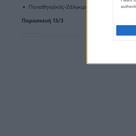
Παναθηναϊκός-Ζάλγκιρις Κάουνας 92-88
authenti
Παρασκευή 13/3