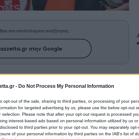
θρα στα αποτελέσματα αναζήτησης.
azzetta.gr στην Google
λογία της EuroLeague μετά την
 της κανονικής περιόδου.
tta.gr -
Do Not Process My Personal Information
to opt-out of the sale, sharing to third parties, or processing of your per
formation for targeted advertising by us, please use the below opt-out s
r selection. Please note that after your opt-out request is processed y
eing interest-based ads based on personal information utilized by us or
disclosed to third parties prior to your opt-out. You may separately opt-
losure of your personal information by third parties on the IAB’s list of