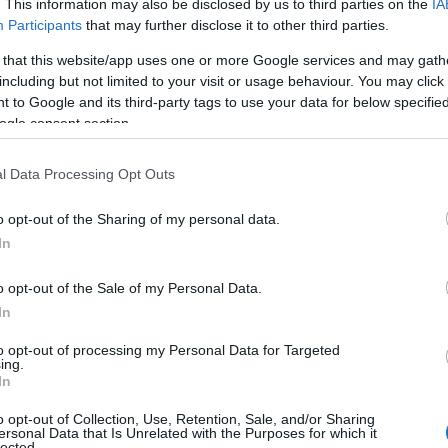
. This information may also be disclosed by us to third parties on the
IA
Participants
that may further disclose it to other third parties.
 that this website/app uses one or more Google services and may gath
αχτσε
στην πρώτη ήττα
της έπειτα από 19
including but not limited to your visit or usage behaviour. You may click 
 to Google and its third-party tags to use your data for below specifi
 ενώ η
Χάποελ
Τελ Αβίβ
έφυγε με το «διπλό» από το
ogle consent section.
ου να τελειώνουν τη δουλειά για την ομάδα του
νίδι της 31ης αγωνιστικής, η Αρμάνι επιβλήθηκε της
l Data Processing Opt Outs
o opt-out of the Sharing of my personal data.
In
o opt-out of the Sale of my Personal Data.
In
to opt-out of processing my Personal Data for Targeted
ing.
In
o opt-out of Collection, Use, Retention, Sale, and/or Sharing
ersonal Data that Is Unrelated with the Purposes for which it
lected.