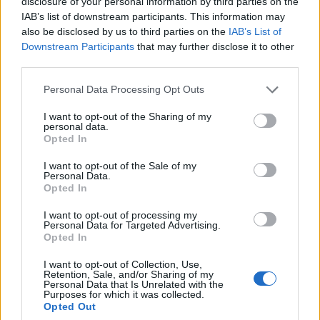
disclosure of your personal information by third parties on the
IAB’s list of downstream participants. This information may
also be disclosed by us to third parties on the
IAB’s List of
Downstream Participants
that may further disclose it to other
third parties.
Please note that this website/app uses one or more Google
Personal Data Processing Opt Outs
services and may gather and store information including but
not limited to your visit or usage behaviour. You may click to
I want to opt-out of the Sharing of my
personal data.
grant or deny consent to Google and its third-party tags to
Opted In
use your data for below specified purposes in below Google
Για το ποιες ομάδες έχουν το πλεονέκτημα στη
consent section.
I want to opt-out of the Sale of my
σεζόν
: Αυτές που έκαναν αλλαγές μέσα στη σεζόν
Personal Data.
ή αυτές που έχουν τους ίδιους παίκτες από την
Opted In
αρχή της σεζόν;
«Η χημεία παίζει το μεγαλύτερο
I want to opt-out of processing my
ρόλο. Όσοι περισσότεροι παίκτες είναι μαζί από
Personal Data for Targeted Advertising.
Opted In
την αρχή της σεζόν τόσο το καλύτερο. Από την
άλλη πλευρά αν θες να προσθέσεις ποιότητα,
I want to opt-out of Collection, Use,
Retention, Sale, and/or Sharing of my
πρέπει να προσθέσεις ποιότητα. Αυτός είναι ο
Personal Data that Is Unrelated with the
Purposes for which it was collected.
ένας τρόπος. Ο δεύτερος τρόπος είναι να
Opted Out