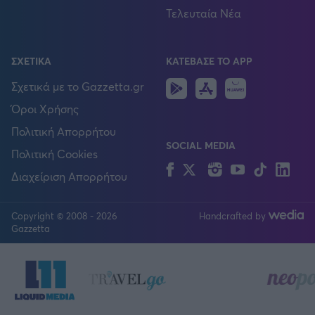
Τελευταία Νέα
ΣΧΕΤΙΚΑ
ΚΑΤΕΒΑΣΕ ΤΟ APP
Android
IOS
Huawei
Σχετικά με το Gazzetta.gr
Όροι Χρήσης
Πολιτική Απορρήτου
SOCIAL MEDIA
Πολιτική Cookies
Facebook
Twitter
Instagram
YouTube
TikTok
Lin
Διαχείριση Απορρήτου
Copyright © 2008 - 2026
Handcrafted by
FOLLOW US
Gazzetta