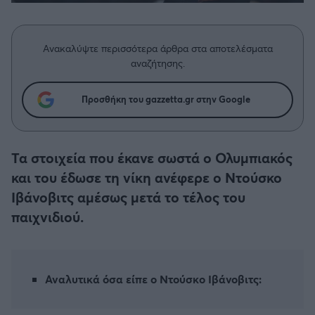
Η μητρότητα στον πάγκο
Δημήτρης Τσορμπατζόγλου
Συνεντεύξεις
Άρης
Μεγάλη μου Αγάπη
Ανακαλύψτε περισσότερα άρθρα στα αποτελέσματα
Μια Ιστορία από την Πόλη
Λεβαδειακός
αναζήτησης.
ΟΦΗ
Προσθήκη του gazzetta.gr στην Google
Βόλος
Τα στοιχεία που έκανε σωστά ο Ολυμπιακός
Ατρόμητος Αθηνών
και του έδωσε τη νίκη ανέφερε ο Ντούσκο
Ιβάνοβιτς αμέσως μετά το τέλος του
Κηφισιά
παιχνιδιού.
Αστέρας Τρίπολης
Αναλυτικά όσα είπε ο Ντούσκο Ιβάνοβιτς:
Παναιτωλικός