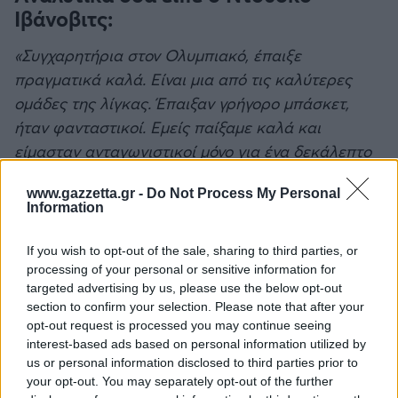
Ιβάνοβιτς:
«Συγχαρητήρια στον Ολυμπιακό, έπαιξε
πραγματικά καλά. Είναι μια από τις καλύτερες
ομάδες της λίγκας. Έπαιξαν γρήγορο μπάσκετ,
ήταν φανταστικοί. Εμείς παίξαμε καλά και
είμασταν ανταγωνιστικοί μόνο για ένα δεκάλεπτο
και στην συνέχεια δεν μπορέσαμε να
www.gazzetta.gr -
Do Not Process My Personal
ακολουθήσουμε τον ρυθμό».
Information
If you wish to opt-out of the sale, sharing to third parties, or
Δείτε Επίσης
processing of your personal or sensitive information for
targeted advertising by us, please use the below opt-out
Ολυμπιακός: Το update του Μπαρτζώκα για τους
section to confirm your selection. Please note that after your
τραυματίες
opt-out request is processed you may continue seeing
interest-based ads based on personal information utilized by
us or personal information disclosed to third parties prior to
your opt-out. You may separately opt-out of the further