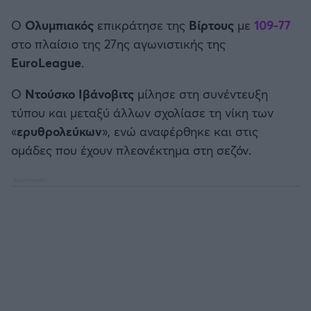
Καλαμάτα
Ο
Ολυμπιακός
επικράτησε της
Βίρτους
με
109-77
στο πλαίσιο της 27ης αγωνιστικής της
Ηρακλής
EuroLeague
.
Μπαρτσελόνα
Ο
Ντούσκο Ιβάνοβιτς
μίλησε στη συνέντευξη
τύπου και μεταξύ άλλων σχολίασε τη νίκη των
Ρεάλ Μαδρίτης
«
ερυθρολεύκων
», ενώ αναφέρθηκε και στις
ομάδες που έχουν πλεονέκτημα στη σεζόν.
Ατλέτικο Μαδρίτης
Μάντσεστερ Γιουνάιτεντ
Μάντσεστερ Σίτι
Λίβερπουλ
Τσέλσι