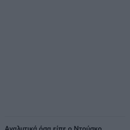
Άρσεναλ
Γιουβέντους
Μίλαν
Ίντερ
Μπάγερν Μονάχου
Παρί Σεν Ζερμέν
Αναλυτικά όσα είπε ο Ντούσκο