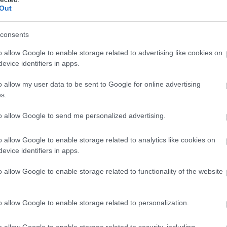
Out
consents
o allow Google to enable storage related to advertising like cookies on
evice identifiers in apps.
σεϊ:
o allow my user data to be sent to Google for online advertising
s.
κάναμε. Πήραμε το προβάδισμα και δεν θέλαμε να
to allow Google to send me personalized advertising.
ς ομάδες δεν έχουν καταφέρει να κερδίσουν στο
ε. Σήμερα παλέψαμε και νικήσαμε. Ξέραμε πόσο
o allow Google to enable storage related to analytics like cookies on
evice identifiers in apps.
o allow Google to enable storage related to functionality of the website
o allow Google to enable storage related to personalization.
 καθένας μπορεί
ε πολλές
o allow Google to enable storage related to security, including