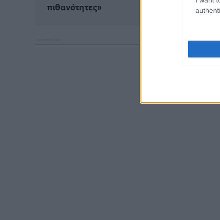
πιθανότητες»
authenti