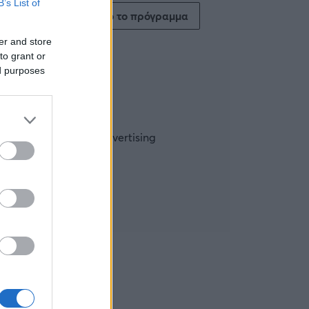
B’s List of
Δείτε όλο το πρόγραμμα
er and store
to grant or
ed purposes