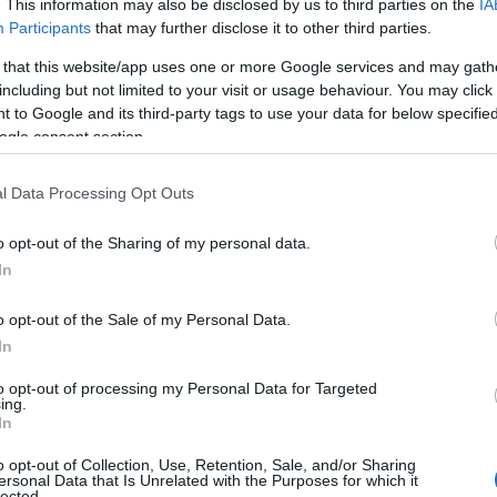
. This information may also be disclosed by us to third parties on the
IA
Participants
that may further disclose it to other third parties.
 that this website/app uses one or more Google services and may gath
including but not limited to your visit or usage behaviour. You may click 
 to Google and its third-party tags to use your data for below specifi
έσματα
και επικράτησε της
Βίρτους
με
109-77
στο
ogle consent section.
l Data Processing Opt Outs
ερ Ντόρσεϊ
μίλησε για την νίκη των
o opt-out of the Sharing of my personal data.
 της ομάδας του από την
Ντουμπάι
.
In
o opt-out of the Sale of my Personal Data.
In
to opt-out of processing my Personal Data for Targeted
ing.
In
o opt-out of Collection, Use, Retention, Sale, and/or Sharing
ersonal Data that Is Unrelated with the Purposes for which it
lected.