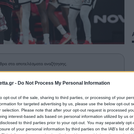
θρα στα αποτελέσματα αναζήτησης.
azzetta.gr στην Google
tta.gr -
Do Not Process My Personal Information
to opt-out of the sale, sharing to third parties, or processing of your per
formation for targeted advertising by us, please use the below opt-out s
πό την ήττα από την Ντουμπάι,
r selection. Please note that after your opt-out request is processed y
 μετά τη λήξη της αναμέτρησης.
eing interest-based ads based on personal information utilized by us or
disclosed to third parties prior to your opt-out. You may separately opt-
losure of your personal information by third parties on the IAB’s list of