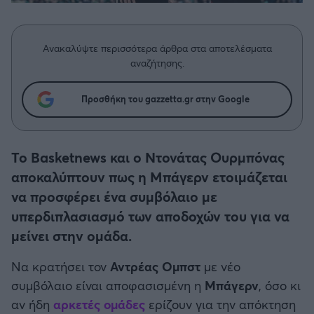
Η μητρότητα στον πάγκο
Δημήτρης Τσορμπατζόγλου
Συνεντεύξεις
Άρης
Μεγάλη μου Αγάπη
Ανακαλύψτε περισσότερα άρθρα στα αποτελέσματα
Μια Ιστορία από την Πόλη
Λεβαδειακός
αναζήτησης.
ΟΦΗ
Προσθήκη του gazzetta.gr στην Google
Βόλος
Το Basketnews και ο Ντονάτας Ουρμπόνας
Ατρόμητος Αθηνών
αποκαλύπτουν πως η Μπάγερν ετοιμάζεται
να προσφέρει ένα συμβόλαιο με
Κηφισιά
υπερδιπλασιασμό των αποδοχών του για να
μείνει στην ομάδα.
Αστέρας Τρίπολης
Να κρατήσει τον
Αντρέας Ομπστ
με νέο
συμβόλαιο είναι αποφασισμένη η
Μπάγερν
, όσο κι
Παναιτωλικός
αν ήδη
αρκετές ομάδες
ερίζουν για την απόκτηση