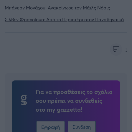
Μπάγερν Μονάχου: Ανακοίνωσε τον Μάιλς Νόρις
Σιλβέν Φρανσίσκο: Από το Περιστέρι στον Παναθηναϊκό
3
Για να προσθέσεις το σχόλιο
σου πρέπει να συνδεθείς
στο my gazzetta!
Εγγραφή
Σύνδεση