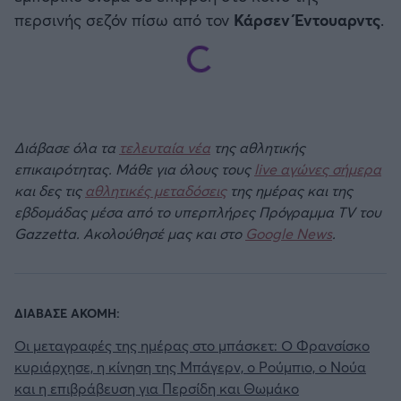
περσινής σεζόν πίσω από τον
Κάρσεν Έντουαρντς
.
Διάβασε όλα τα
τελευταία νέα
της αθλητικής
επικαιρότητας. Μάθε για όλους τους
live αγώνες σήμερα
και δες τις
αθλητικές μεταδόσεις
της ημέρας και της
εβδομάδας μέσα από το υπερπλήρες Πρόγραμμα TV του
Gazzetta. Ακολούθησέ μας και στο
Google News
.
ΔΙΑΒΑΣΕ ΑΚΟΜΗ:
Οι μεταγραφές της ημέρας στο μπάσκετ: Ο Φρανσίσκο
κυριάρχησε, η κίνηση της Μπάγερν, ο Ρούμπιο, ο Νούα
και η επιβράβευση για Περσίδη και Θωμάκο