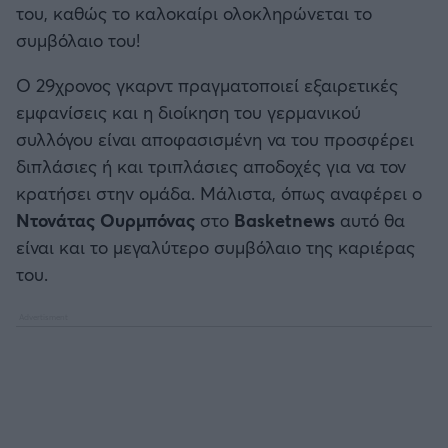
του, καθώς το καλοκαίρι ολοκληρώνεται το
Καλαμάτα
συμβόλαιο του!
Ηρακλής
Ο 29χρονος γκαρντ πραγματοποιεί εξαιρετικές
εμφανίσεις και η διοίκηση του γερμανικού
Μπαρτσελόνα
συλλόγου είναι αποφασισμένη να του προσφέρει
διπλάσιες ή και τριπλάσιες αποδοχές για να τον
Ρεάλ Μαδρίτης
κρατήσει στην ομάδα. Μάλιστα, όπως αναφέρει ο
Ντονάτας Ουρμπόνας
στο
Basketnews
αυτό θα
Ατλέτικο Μαδρίτης
είναι και το μεγαλύτερο συμβόλαιο της καριέρας
του.
Μάντσεστερ Γιουνάιτεντ
Μάντσεστερ Σίτι
Λίβερπουλ
Τσέλσι