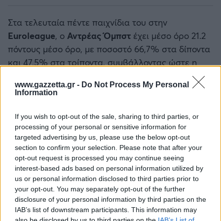
Στα τελευταία πέντε παιχνίδια του στην
Euroleague
, ο
Αντρέας Όμπστ
έχει μέσο όρο 21.2
πόντους μέσο όρο, με ποσοστό 66,7% στα δίποντα
και 47,5% στα τρίποντα, συμβάλλοντας ώστε η
Μπάγερν
να κερδίσει τρία από τα πέντε παιχνίδια
www.gazzetta.gr -
Do Not Process My Personal
κατά τη διάρκεια της θητείας του
Σβέτισλαβ
Information
Πέσιτς
.
If you wish to opt-out of the sale, sharing to third parties, or
processing of your personal or sensitive information for
Δείτε Επίσης
targeted advertising by us, please use the below opt-out
section to confirm your selection. Please note that after your
Αθλητικές Μεταδόσεις στο Gazzetta
opt-out request is processed you may continue seeing
interest-based ads based on personal information utilized by
us or personal information disclosed to third parties prior to
your opt-out. You may separately opt-out of the further
disclosure of your personal information by third parties on the
IAB’s list of downstream participants. This information may
also be disclosed by us to third parties on the
IAB’s List of