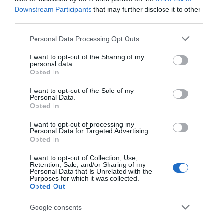
Downstream Participants
that may further disclose it to other
third parties.
Please note that this website/app uses one or more Google
Personal Data Processing Opt Outs
services and may gather and store information including but
not limited to your visit or usage behaviour. You may click to
I want to opt-out of the Sharing of my
personal data.
grant or deny consent to Google and its third-party tags to
Opted In
use your data for below specified purposes in below Google
Το σερί περιλάμβανε 37 πόντους στη νίκη επί της
consent section.
I want to opt-out of the Sale of my
Μπασκόνια
, το δεύτερο υψηλότερο ρεκόρ
Personal Data.
Opted In
σκοραρίσματος σε έναν αγώνα στην EuroLeague
αυτή τη σεζόν, πίσω από τους 43 πόντους του
I want to opt-out of processing my
Personal Data for Targeted Advertising.
Κέβιν Πάντερ
(επίσης εναντίον της
Μπασκόνια
).
Opted In
I want to opt-out of Collection, Use,
Retention, Sale, and/or Sharing of my
Personal Data that Is Unrelated with the
Purposes for which it was collected.
Opted Out
Google consents